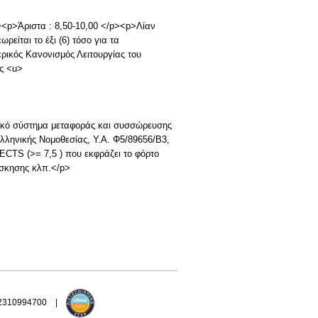
p><p>Άριστα : 8,50-10,00 </p><p>Λίαν
ίται το έξι (6) τόσο για τα
ρικός Κανονισμός Λειτουργίας του
ς <u>
κό σύστημα μεταφοράς και συσσώρευσης
λληνικής Νομοθεσίας, Υ.Α. Φ5/89656/Β3,
ECTS (>= 7,5 ) που εκφράζει το φόρτο
άσκησης κλπ.</p>
 2310994700 |