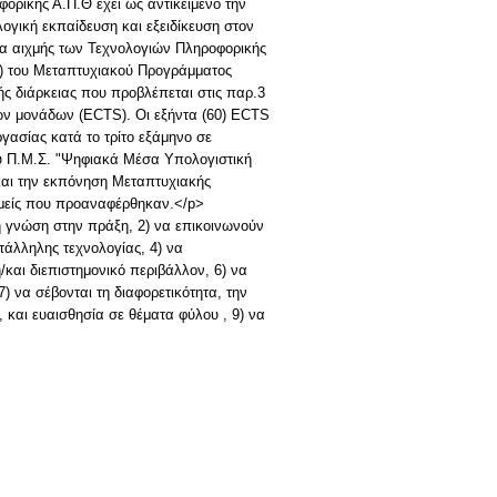
ικής Α.Π.Θ έχει ως αντικείμενο την
γική εκπαίδευση και εξειδίκευση στον
τα αιχμής των Τεχνολογιών Πληροφορικής
.) του Μεταπτυχιακού Προγράμματος
ς διάρκειας που προβλέπεται στις παρ.3
κών μονάδων (ECTS). Οι εξήντα (60) ECTS
γασίας κατά το τρίτο εξάμηνο σε
του Π.Μ.Σ. "Ψηφιακά Μέσα Υπολογιστική
αι την εκπόνηση Μεταπτυχιακής
ομείς που προαναφέρθηκαν.</p>
η γνώση στην πράξη, 2) να επικοινωνούν
τάλληλης τεχνολογίας, 4) να
και διεπιστημονικό περιβάλλον, 6) να
) να σέβονται τη διαφορετικότητα, την
 και ευαισθησία σε θέματα φύλου , 9) να
>