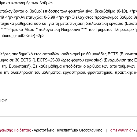
κλίμακα κατανομής των βαθμών
πολογίζονται οι βαθμοί επίδοσης των φοιτητών είναι δεκαβάθμια (0-10). </
49 </p><p>Ανεπιτυχώς: 0-5,99 </p><p>Ο ελάχιστος προαγώγιμος βαθμός θεωρε
τυχιακά μαθήματα όσο και για τη μεταπτυχιακή διπλωματική εργασία (Εσωτε
 """"Ψηφιακά Μέσα Υπολογιστική Νοημοσύνη"""" του Τμήματος Πληροφορική
ulations_gr.pdf></u>) </p>
ες ακαδημαϊκό έτος σπουδών ισοδυναμεί με 60 μονάδες ECTS (Ευρωπαϊ
μηνο σε 30 ECTS (1 ECTS=25-30 ώρες φόρτου εργασίας) (Εναρμόνιση της Ε
 την Ευρωπαϊκή). Σε κάθε μάθημα αποδίδεται ο αριθμός των απαιτούμενων 
για την ολοκλήρωση του μαθήματος, εργαστηρίου, φροντιστηρίου, πρακτικής 
ΡΙΟΥ
φάλισης Ποιότητας
- Αριστοτέλειο Πανεπιστήμιο Θεσσαλονίκης |
qms@auth.gr
-