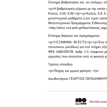
Σύστημα βαθμολογίας και, αν υπάρχει, 
<p>Η βαθμολογική κλίμακα με την οποία υ
Καλώς: 6,50- 8,49 </p><p>Καλώς: 6,0- 6,
μεταπτυχιακά μαθήματα ή για τυχόν προπ
Μεταπτυχιακού Προγράμματος Ειδίκευσης
<http://dmci.csd.auth.gr/files/internal_reg
Επίσημη διάρκεια του προγράμματος
<p>3 ΕΞΑΜΗΝΑ, 90 ECTS</p><p>Ένα πλήρ
πιστωτικών μονάδων) και ένα πλήρες εξά
ΦΕΚ 1466/2007/Β, άρθρ. 1-3, σύμφωνα με
εργασίας που απαιτείται από το φοιτητή 
Τρόπος σπουδών
<p>Πλήρης και μερική φοίτηση. </p>
Διευθυντής
κος ΓΕΩΡΓΙΟΣ ΠΑΠΑΔΗΜΗΤ
Μονάδα Διασ