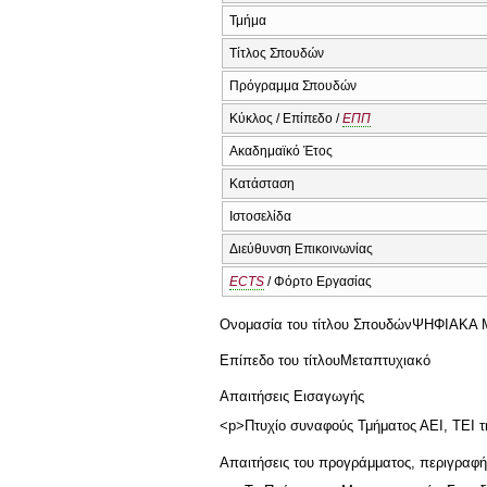
Τμήμα
Τίτλος Σπουδών
Πρόγραμμα Σπουδών
Κύκλος / Επίπεδο /
ΕΠΠ
Ακαδημαϊκό Έτος
Κατάσταση
Ιστοσελίδα
Διεύθυνση Επικοινωνίας
ECTS
/ Φόρτο Εργασίας
Ονομασία του τίτλου Σπουδών
ΨΗΦΙΑΚΑ 
Επίπεδο του τίτλου
Μεταπτυχιακό
Απαιτήσεις Εισαγωγής
<p>Πτυχίο συναφούς Τμήματος ΑΕΙ, ΤΕΙ 
Απαιτήσεις του προγράμματος, περιγραφ