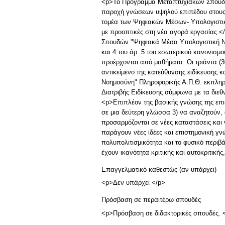
<p>Το Πρόγραμμα Μεταπτυχιακών Σπουδών
παροχή γνώσεων υψηλού επιπέδου στους μ
τομέα των Ψηφιακών Μέσων- Υπολογιστικ
με προοπτικές στη νέα αγορά εργασίας.<
Σπουδών "Ψηφιακά Μέσα Υπολογιστική Νοη
και 4 του άρ. 5 του εσωτερικού κανονισμ
προέρχονται από μαθήματα. Οι τριάντα (
αντικείμενο της κατεύθυνσης ειδίκευσης 
Νοημοσύνη" Πληροφορικής Α.Π.Θ. εκπλη
Διατριβής Ειδίκευσης σύμφωνα με τα διε
<p>Επιπλέον της βασικής γνώσης της επισ
σε μια δεύτερη γλώσσα 3) να αναζητούν,
προσαρμόζονται σε νέες καταστάσεις και 
παράγουν νέες ιδέες και επιστημονική γνώ
πολυπολιτισμικότητα και το φυσικό περιβά
έχουν ικανότητα κριτικής και αυτοκριτικ
Επαγγελματικό καθεστώς (αν υπάρχει)
<p>Δεν υπάρχει </p>
Πρόσβαση σε περαιτέρω σπουδές
<p>Πρόσβαση σε διδακτορικές σπουδές. 