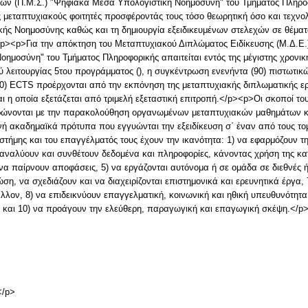
 (Π.Μ.Σ.) "Ψηφιακά Μέσα Υπολογιστική Νοημοσύνη" του Τμήματος Πληροφορ
εταπτυχιακούς φοιτητές προσφέροντάς τους τόσο θεωρητική όσο και τεχνολο
ής Νοημοσύνης καθώς και τη δημιουργία εξειδικευμένων στελεχών σε θέμα
/p><p>Για την απόκτηση του Μεταπτυχιακού Διπλώματος Ειδίκευσης (Μ.Δ.Ε
μοσύνη" του Τμήματος Πληροφορικής απαιτείται εντός της μέγιστης χρονική
ού λειτουργίας 5του προγράμματος (), η συγκέντρωση ενενήντα (90) πιστωτι
30) ECTS προέρχονται από την εκπόνηση της μεταπτυχιακής διπλωματικής ερ
και η οποία εξετάζεται από τριμελή εξεταστική επιτροπή.</p><p>Οι σκοποί 
ρώνονται με την παρακολούθηση οργανωμένων μεταπτυχιακών μαθημάτων κ
θνή ακαδημαϊκά πρότυπα που εγγυώνται την εξειδίκευση σ΄ έναν από τους τ
τήμης και του επαγγέλματός τους έχουν την ικανότητα: 1) να εφαρμόζουν τ
 αναλύουν και συνθέτουν δεδομένα και πληροφορίες, κάνοντας χρήση της κα
να παίρνουν αποφάσεις, 5) να εργάζονται αυτόνομα ή σε ομάδα σε διεθνές ή/
ση, να σχεδιάζουν και να διαχειρίζονται επιστημονικά και ερευνητικά έργα, 7
λλον, 8) να επιδεικνύουν επαγγελματική, κοινωνική και ηθική υπευθυνότητα,
ής, και 10) να προάγουν την ελεύθερη, παραγωγική και επαγωγική σκέψη.</p
</p>