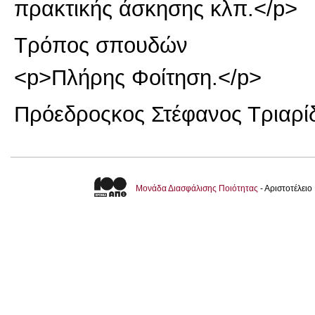
πρακτικής άσκησης κλπ.</p>
Τρόπος σπουδών
<p>Πλήρης Φοίτηση.</p>
Πρόεδρος
κος Στέφανος Τριαρί
Μονάδα Διασφάλισης Ποιότητας
- Αριστοτέλει