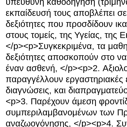
υπεύθυνη καθοδήγηση (τρίμην
εκπαίδευσή τους αποβλέπει σε
δεξιότητες που προσδίδουν ι
στους τομείς, της Υγείας, της 
</p><p>Συγκεκριμένα, τα μαθη
δεξιότητες αποσκοπούν στο να
έναν ασθενή, </p><p>2. Αξιολο
παραγγέλλουν εργαστηριακές ε
διαγνώσεις, και διαπραγματεύο
<p>3. Παρέχουν άμεση φροντίδ
συμπεριλαμβανομένων των Πρ
αναζωογόνησης, </p><p>4. Σ