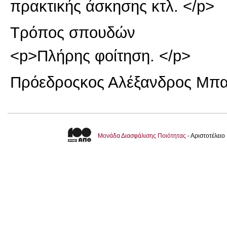
πρακτικής άσκησης κτλ. </p>
Τρόπος σπουδών
<p>Πλήρης φοίτηση. </p>
Πρόεδρος
κος Αλέξανδρος Μπα
Μονάδα Διασφάλισης Ποιότητας
- Αριστοτέλει