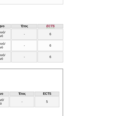
ηνο
Έτος
ECTS
ινό/
-
6
νό
ινό/
-
6
νό
ινό/
-
6
νό
νο
Έτος
ECTS
νό/
-
5
νό