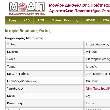
Μονάδα Διασφάλισης Ποιότητας
Αριστοτέλειο Πανεπιστήμιο Θε
Αρχή
ΣΔΠ
ΑΠΘ
Πολιτική Ποιότητας
ΜΟΔΙΠ
ΕΘΑ
Ιστορία δημόσιας Υγείας
Πληροφορίες Μαθήματος
Τίτλος
Ιστορία δημόσιας Υ
Κωδικός
ΙΜΙΓ008
Σχολή
Επιστημών Υγείας
Τμήμα
Ιατρικής
Κύκλος / Επίπεδο
2ος / Μεταπτυχια
Περίοδος Διδασκαλίας
Χειμερινή
Υπεύθυνος/η
Νίκη Παπαβραμίδ
Κοινό
Όχι
Κατάσταση
Ενεργό