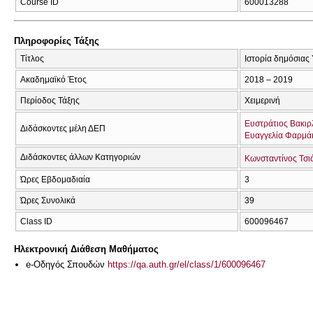
Course ID
600013288
Πληροφορίες Τάξης
Τίτλος
Ιστορία δημόσιας 
Ακαδημαϊκό Έτος
2018 – 2019
Περίοδος Τάξης
Χειμερινή
Ευστράτιος Βακιρ
Διδάσκοντες μέλη ΔΕΠ
Ευαγγελία Φαρμά
Διδάσκοντες άλλων Κατηγοριών
Κωνσταντίνος Τσι
Ώρες Εβδομαδιαία
3
Ώρες Συνολικά
39
Class ID
600096467
Ηλεκτρονική Διάθεση Μαθήματος
e-Οδηγός Σπουδών
https://qa.auth.gr/el/class/1/600096467