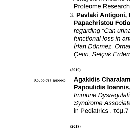
Proteome Research
Pavlaki Antigoni
,
Papachristou Foti
regarding “Can urina
functional loss in 
İrfan Dönmez, Orhan
Çetin, Selçuk Erde
(2019)
Agakidis Charala
Άρθρο σε Περιοδικό
Papoulidis Ioannis
Immune Dysregulatio
Syndrome Associate
in Pediatrics
.
τόμ.7
(2017)