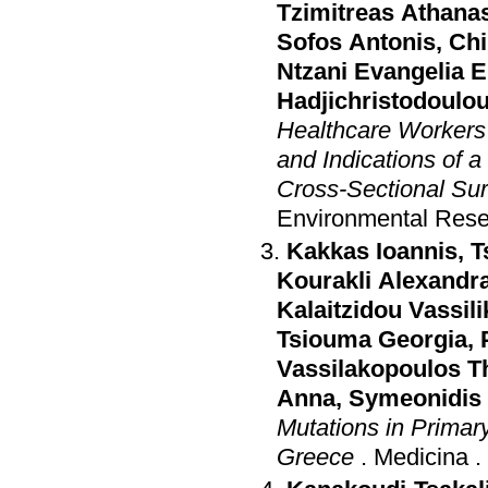
Tzimitreas Athana
Sofos Antonis
,
Chi
Ntzani Evangelia E
Hadjichristodoulou
Healthcare Workers
and Indications of 
Cross-Sectional Su
Environmental Rese
Kakkas Ioannis
,
T
Kourakli Alexandr
Kalaitzidou Vassili
Tsiouma Georgia
,
Vassilakopoulos T
Anna
,
Symeonidis 
Mutations in Primar
Greece
.
Medicina
.