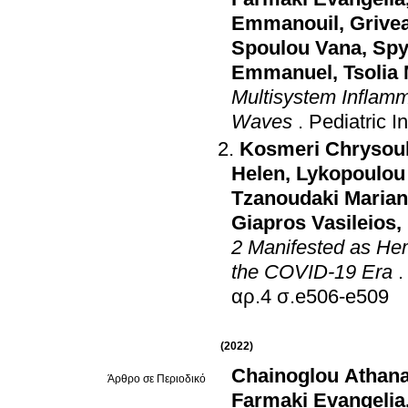
Emmanouil
,
Grive
Spoulou Vana
,
Spy
Emmanuel
,
Tsolia 
Multisystem Inflam
Waves
.
Pediatric I
Kosmeri Chrysou
Helen
,
Lykopoulou 
Tzanoudaki Maria
Giapros Vasileios
,
2 Manifested as He
the COVID-19 Era
αρ.4 σ.e506-e509
(2022)
Chainoglou Athana
Άρθρο σε Περιοδικό
Farmaki Evangelia