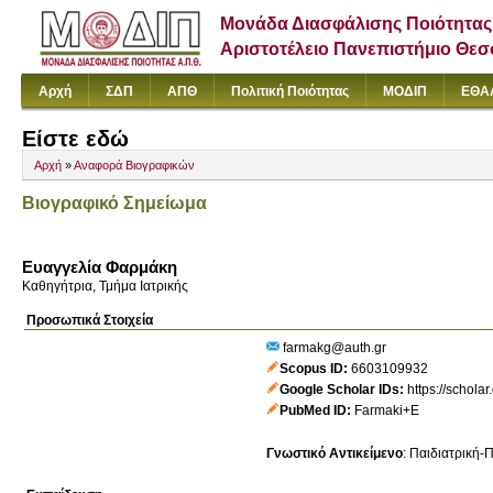
Μονάδα Διασφάλισης Ποιότητας
Αριστοτέλειο Πανεπιστήμιο Θε
Αρχή
ΣΔΠ
ΑΠΘ
Πολιτική Ποιότητας
ΜΟΔΙΠ
ΕΘΑ
Είστε εδώ
Αρχή
»
Αναφορά Βιογραφικών
Βιογραφικό Σημείωμα
Ευαγγελία Φαρμάκη
Καθηγήτρια, Τμήμα Ιατρικής
Προσωπικά Στοιχεία
farmakg@auth.gr
Scopus ID
6603109932
Google Scholar IDs
https://schol
PubMed ID
Farmaki+E
Γνωστικό Αντικείμενο
:
Παιδιατρική-