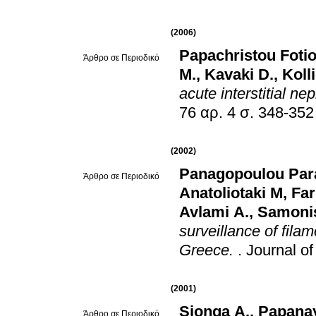
(2006)
Papachristou Foti
Άρθρο σε Περιοδικό
M.
,
Kavaki D.
,
Koll
acute interstitial nep
76 αρ. 4 σ. 348-352
(2002)
Panagopoulou Par
Άρθρο σε Περιοδικό
Anatoliotaki M
,
Far
Avlami A.
,
Samoni
surveillance of filam
Greece.
.
Journal of
(2001)
Sionga A.
,
Papanay
Άρθρο σε Περιοδικό