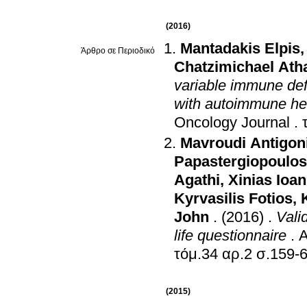
(2016)
Mantadakis Elpis
Άρθρο σε Περιοδικό
Chatzimichael Ath
variable immune de
with autoimmune he
Oncology Journal
.
Mavroudi Antigon
Papastergiopoulos
Agathi
,
Xinias Ioan
Kyrvasilis Fotios
,
John
.
(2016)
.
Valid
life questionnaire
.
A
τόμ.34 αρ.2 σ.159
(2015)