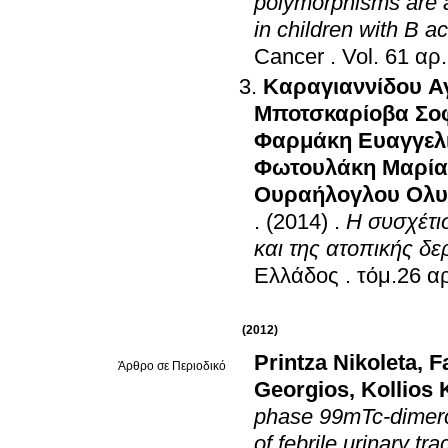
polymorphisms are as
in children with B a
Cancer
.
Καραγιαννίδου Α
Μποτσκαρίοβα Σο
Φαρμάκη Ευαγγελ
Φωτουλάκη Μαρία
Ουραήλογλου Ολυ
.
(2014)
.
Η συσχέτι
και της ατοπικής δε
Ελλάδος
.
(2012)
Printza Nikoleta
,
F
Άρθρο σε Περιοδικό
Georgios
,
Kollios 
phase 99mTc-dimerca
of febrile urinary tra