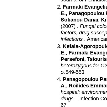
Farmaki Evangeli
E.
,
Panagopoulou 
Sofianou Danai
,
Kr
(2007)
.
Fungal colon
factors, drug suscept
infections
.
American
Kefala-Agoropoul
E.
,
Farmaki Evange
Persefoni
,
Tsiouris
heterozygous for C2
σ.549-553
Panagopoulou Pa
A.
,
Roilides Emma
hospital: environmen
drugs.
.
Infection C
67