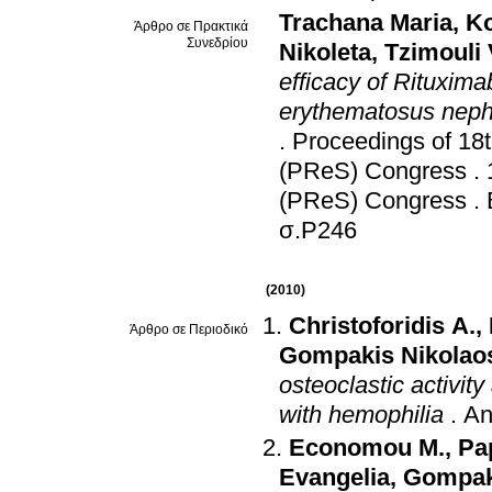
Trachana Maria
,
Ko
Άρθρο σε Πρακτικά
Συνεδρίου
Nikoleta
,
Tzimouli 
efficacy of Rituxima
erythematosus nephr
.
Proceedings of 18
(PReS) Congress
.
(PReS) Congress
.
σ.P246
(2010)
Christoforidis A.
,
Άρθρο σε Περιοδικό
Gompakis Nikolao
osteoclastic activi
with hemophilia
.
An
Economou M.
,
Pa
Evangelia
,
Gompak