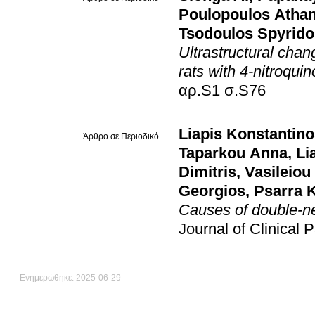
Poulopoulos Atha
Tsodoulos Spyrid
Ultrastructural chan
rats with 4-nitroqui
αρ.S1 σ.S76
Liapis Konstantin
Άρθρο σε Περιοδικό
Taparkou Anna
,
Li
Dimitris
,
Vasileiou
Georgios
,
Psarra K
Causes of double-neg
Journal of Clinical 
Ενημερώθηκε: 2025-06-29