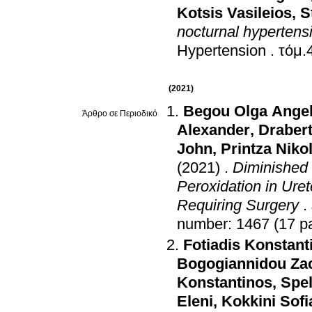
Kotsis Vasileios
,
S
nocturnal hypertens
Hypertension
.
(2021)
Begou Olga Angel
Άρθρο σε Περιοδικό
Alexander
,
Drabert
John
,
Printza Niko
(2021)
.
Diminished
Peroxidation in Ure
Requiring Surgery
.
number: 1467 (17 p
Fotiadis Konstant
Bogogiannidou Za
Konstantinos
,
Spel
Eleni
,
Kokkini Sofi