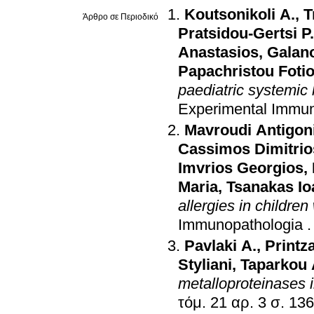
Koutsonikoli A.
,
T
Άρθρο σε Περιοδικό
Pratsidou-Gertsi P.
Anastasios
,
Galan
Papachristou Foti
paediatric systemic
Experimental Immu
Mavroudi Antigon
Cassimos Dimitrio
Imvrios Georgios
,
Maria
,
Tsanakas Io
allergies in children
Immunopathologia
Pavlaki A.
,
Printz
Styliani
,
Taparkou 
metalloproteinases i
τόμ. 21 αρ. 3 