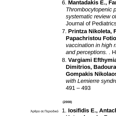
Mantadakis E.
,
Fa
Thrombocytopenic pu
systematic review o
Journal of Pediatric
Printza Nikoleta
,
Papachristou Foti
vaccination in high 
and perceptions.
.
H
Vargiami Efthymi
Dimitrios
,
Badoura
Gompakis Nikolao
with Lemierre synd
491 – 493
(2008)
Iosifidis E.
,
Antac
Άρθρο σε Περιοδικό