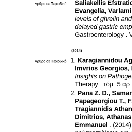
Saliakellis Efstrati
Άρθρο σε Περιοδικό
Evangelia
,
Varlami
levels of ghrelin an
delayed gastric empt
Gastroenterology
.
(2014)
Karagiannidou Ag
Άρθρο σε Περιοδικό
Imvrios Georgios
,
Insights on Pathog
Therapy
.
Pana Z. D.
,
Samar
Papageorgiou T.
,
F
Tragiannidis Atha
Dimitrios
,
Athanas
Emmanuel
.
(2014)