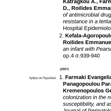
Katragkou A.
,
Farm
D.
,
Roilides Emma
of antimicrobial dru
resistance in a terti
Hospital Epidemiol
Kefala-Agoropoul
Roilides Emmanue
an infant with Pear
αρ.4 σ.939-940
(2007)
Farmaki Evangeli
Άρθρο σε Περιοδικό
Panagopoulou Par
Kremenopoulos Ge
colonization in the n
susceptibility, and a
Journal of Perinatol