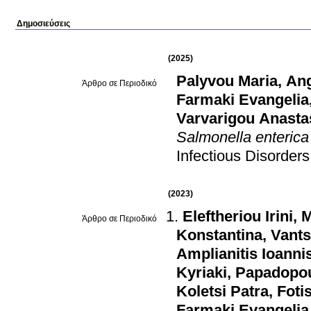
Δημοσιεύσεις
(2025)
Palyvou Maria
,
Ang
Άρθρο σε Περιοδικό
Farmaki Evangelia
Varvarigou Anasta
Salmonella enterica 
Infectious Disorders
(2023)
Eleftheriou Irini
,
M
Άρθρο σε Περιοδικό
Konstantina
,
Vants
Amplianitis Ioanni
Kyriaki
,
Papadopou
Koletsi Patra
,
Foti
Farmaki Evangelia