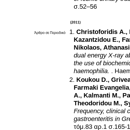
σ.52–56
(2011)
Christoforidis A.
,
Άρθρο σε Περιοδικό
Kazantzidou E.
,
Fa
Nikolaos
,
Athanasi
dual energy X-ray a
the use of biochemi
haemophilia.
.
Haem
Koukou D.
,
Grivea
Farmaki Evangelia
A.
,
Kalmanti M.
,
Pa
Theodoridou M.
,
S
Frequency, clinical c
gastroenteritis in G
τόμ.83 αρ.1 σ.1