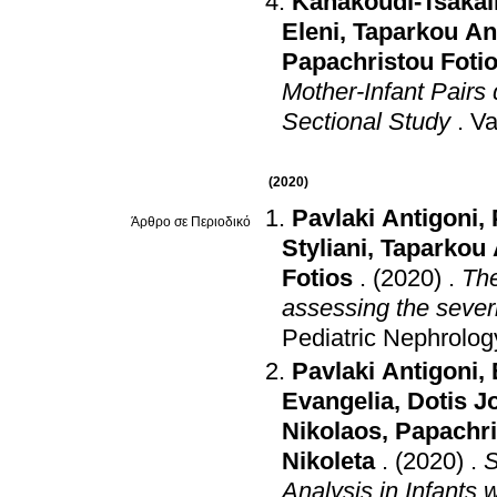
Kanakoudi-Tsakali
Eleni
,
Taparkou A
Papachristou Foti
Mother-Infant Pairs 
Sectional Study
.
Va
(2020)
Pavlaki Antigoni
,
Άρθρο σε Περιοδικό
Styliani
,
Taparkou
Fotios
.
(2020)
.
The
assessing the severit
Pediatric Nephrolog
Pavlaki Antigoni
,
Evangelia
,
Dotis J
Nikolaos
,
Papachri
Nikoleta
.
(2020)
.
S
Analysis in Infants 