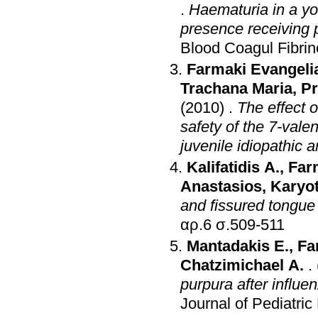
.
Haematuria in a yo
presence receiving p
Blood Coagul Fibrin
Farmaki Evangeli
Trachana Maria
,
Pr
(2010)
.
The effect 
safety of the 7-vale
juvenile idiopathic ar
Kalifatidis A.
,
Far
Anastasios
,
Karyot
and fissured tongue
αρ.6 σ.509-511
Mantadakis E.
,
Fa
Chatzimichael A.
.
purpura after influ
Journal of Pediatri