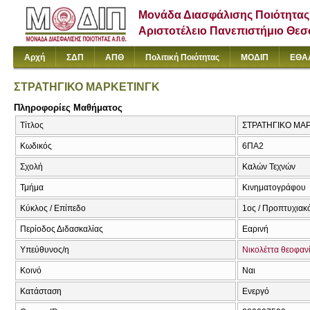
Μονάδα Διασφάλισης Ποιότητας
Αριστοτέλειο Πανεπιστήμιο Θε
Αρχή
ΣΔΠ
ΑΠΘ
Πολιτική Ποιότητας
ΜΟΔΙΠ
ΕΘΑ
ΣΤΡΑΤΗΓΙΚΟ ΜΑΡΚΕΤΙΝΓΚ
Πληροφορίες Μαθήματος
Τίτλος
ΣΤΡΑΤΗΓΙΚΟ ΜΑΡ
Κωδικός
6ΠΑ2
Σχολή
Καλών Τεχνών
Τμήμα
Κινηματογράφου
Κύκλος / Επίπεδο
1ος / Προπτυχιακ
Περίοδος Διδασκαλίας
Εαρινή
Υπεύθυνος/η
Νικολέττα θεοφαν
Κοινό
Ναι
Κατάσταση
Ενεργό