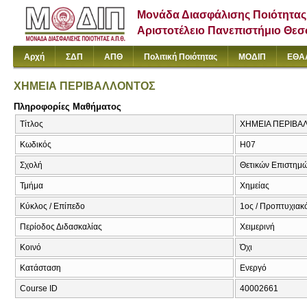
Μονάδα Διασφάλισης Ποιότητας
Αριστοτέλειο Πανεπιστήμιο Θε
Αρχή
ΣΔΠ
ΑΠΘ
Πολιτική Ποιότητας
ΜΟΔΙΠ
ΕΘΑ
ΧΗΜΕΙΑ ΠΕΡΙΒΑΛΛΟΝΤΟΣ
Πληροφορίες Μαθήματος
Τίτλος
ΧΗΜΕΙΑ ΠΕΡΙΒΑΛΛ
Κωδικός
Η07
Σχολή
Θετικών Επιστημ
Τμήμα
Χημείας
Κύκλος / Επίπεδο
1ος / Προπτυχιακό
Περίοδος Διδασκαλίας
Χειμερινή
Κοινό
Όχι
Κατάσταση
Ενεργό
Course ID
40002661