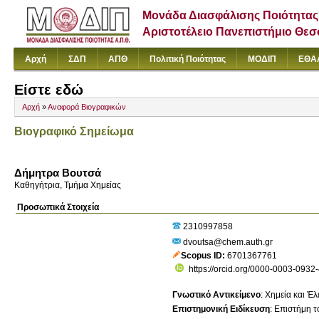
Μονάδα Διασφάλισης Ποιότητας
Αριστοτέλειο Πανεπιστήμιο Θε
Αρχή
ΣΔΠ
ΑΠΘ
Πολιτική Ποιότητας
ΜΟΔΙΠ
ΕΘΑ
Είστε εδώ
Αρχή
»
Αναφορά Βιογραφικών
Βιογραφικό Σημείωμα
Δήμητρα Βουτσά
Καθηγήτρια, Τμήμα Χημείας
Προσωπικά Στοιχεία
2310997858
dvoutsa@chem.auth.gr
Scopus ID
6701367761
https://orcid.org/0000-0003-0932
Γνωστικό Αντικείμενο
:
Χημεία και Έ
Επιστημονική Ειδίκευση
:
Επιστήμη τ