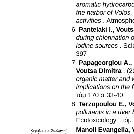
aromatic hydrocarb
the harbor of Volos,
activities
.
Atmosphe
Pantelaki I.
,
Vouts
during chlorination 
iodine sources
.
Sci
397
Papageorgiou A.
,
Voutsa Dimitra
.
(2
organic matter and 
implications on the 
τόμ.170 σ.33-40
Terzopoulou E.
,
V
pollutants in a rive
Ecotoxicology
.
Manoli Evangelia
,
Κεφάλαιο σε Συλλογικό