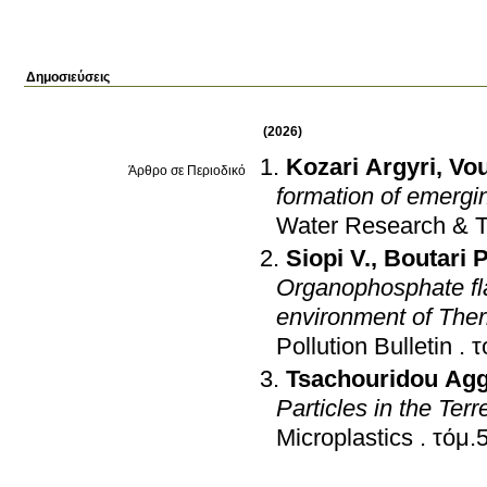
Δημοσιεύσεις
(2026)
Kozari Argyri
,
Vou
Άρθρο σε Περιοδικό
formation of emergin
Water Research & 
Siopi V.
,
Boutari P
Organophosphate fla
environment of The
Pollution Bulletin
.
Tsachouridou Agg
Particles in the Ter
Microplastics
.