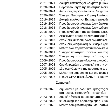
2021–2021
Δοκιμές έκπλυσης σε δείγματα βυθοκ
2020–2024
Παρακολούθηση της ποιότητας των νε
2020–2024
Αναλύσεις περιβαλλοντικών δειγμάτω
2020–2026
Έλεγχος Ποιότητας - Χημική Ανάλυση
2019–2019
Δοκιμές έκπλυσης - Εκτίμηση επικινδ
2019–2020
Προσδιορισμός χλωριωμένων διαλυτών
2018–2018
Προσδιορισμός χλωριωμένων ενώσεω
2018–2020
Παρακολούθηση της ποιότητας επιφα
2017–2017
Διερεύνηση οσμής σε δείγματα νερού
2014–2015
Αναλύσεις αιωρούμενων σωματιδίων.
2014–2014
Αναλύσεις δισφαινόλη-Α με αέρια χρ
2011–2013
Μελέτη των παραπροϊόντων οζονισμού
2010–2011
Έλεγχος ποιότητας υπόγειων και επι
2010–2010
Έλεγχος της αποτελεσματικότητας το
2009–2010
Προσδιορισμός μετάλλων σε αιωρούμ
2007–2008
Ολοκληρωμένη στρατηγική για την εκ
2005–2006
13ο σεμινάριο για την προστασία του
2005–2009
Μελέτη της παρουσίας και της τύχης
2004–2007
ΠΥΘΑΓΟΡΑΣ (Περιβάλλον): Εφαρμογές
Συμμετοχή
2023–2026
Δημιουργία μεθόδου εκτίμησης της ο
στα πλαίσια εφαρμογής της οδηγίας π
2023–2024
Χημικός έλεγχος βυθοκορημάτων του
2023–2023
Φυσικοχημικός Χαρακτηρισμός Βυθο
2021–2026
Μελέτη του φυτοπλαγκτού σε υδάτιν