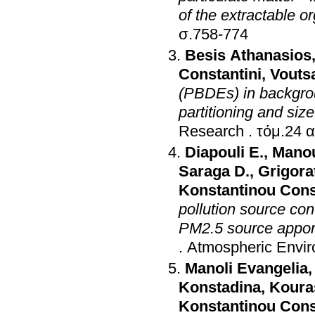
of the extractable o
σ.758-774
Besis Athanasios
Constantini
,
Vouts
(PBDEs) in backgrou
partitioning and size
Research
.
Diapouli E.
,
Mano
Saraga D.
,
Grigora
Konstantinou Cons
pollution source co
PM2.5 source apport
.
Atmospheric Envi
Manoli Evangelia
Konstadina
,
Koura
Konstantinou Cons