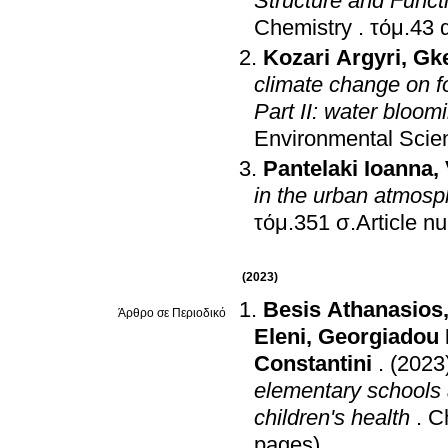
Structure and Funct
Chemistry
.
Kozari Argyri
,
Gke
climate change on fo
Part II: water bloo
Environmental Scie
Pantelaki Ioanna
,
in the urban atmosp
τόμ.351 σ.Arti
(2023)
Besis Athanasios
Άρθρο σε Περιοδικό
Eleni
,
Georgiadou 
Constantini
.
(2023
elementary schools 
children's health
.
C
pages)