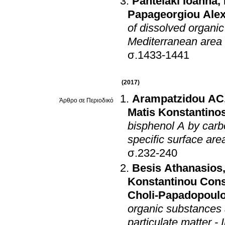
Pantelaki Ioanna
,
Papageorgiou Ale
of dissolved organic
Mediterranean area
σ.1433-1441
(2017)
Arampatzidou AC
Άρθρο σε Περιοδικό
Matis Konstantino
bisphenol A by carbo
specific surface are
σ.232-240
Besis Athanasios
Konstantinou Cons
Choli-Papadopoul
organic substances
particulate matter - 