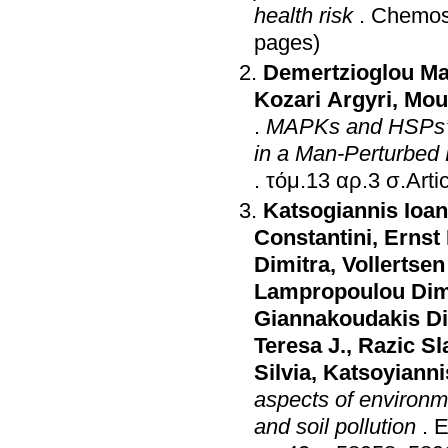
health risk
.
Chemos
pages)
Demertzioglou Ma
Kozari Argyri
,
Mou
.
MAPKs and HSPs’ A
in a Man-Perturbed L
.
τόμ.13 α
Katsogiannis Ioan
Constantini
,
Ernst
Dimitra
,
Vollertsen
Lampropoulou Dim
Giannakoudakis Di
Teresa J.
,
Razic Sl
Silvia
,
Katsoyianni
aspects of environm
and soil pollution
.
E