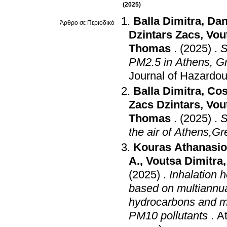
(2025)
Balla Dimitra
,
Dan
Άρθρο σε Περιοδικό
Dzintars Zacs
,
Vou
Thomas
.
(2025)
.
S
PM2.5 in Athens, G
Journal of Hazardou
Balla Dimitra
,
Cos
Zacs Dzintars
,
Vou
Thomas
.
(2025)
.
S
the air of Athens,G
Kouras Athanasi
A.
,
Voutsa Dimitra
(2025)
.
Inhalation h
based on multiannua
hydrocarbons and me
PM10 pollutants
.
A