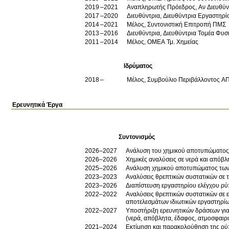
2019
2021
Αναπληρωτής Πρόεδρος, Αν Διευθύν
2017
2020
Διευθύντρια, Διευθύντρια Εργαστηρ
2014
2021
Μέλος, Συντονιστική Επιτροπή ΠΜΣ
2013
2016
Διευθύντρια, Διευθύντρια Τομέα Φυσ
2011
2014
Μέλος, ΟΜΕΑ Τμ. Χημείας
Ιδρύματος
2018
Μέλος, Συμβούλιο Περιβάλλοντος Α
Ερευνητικά Έργα
Συντονισμός
2026–2027
Aνάλυση του χημικού αποτυπώματος τ
2026–2026
Χημικές αναλύσεις σε νερά και απόβλ
2025–2026
Ανάλυση χημικού αποτυπώματος των
2023–2023
Αναλύσεις θρεπτικών συστατικών σε τ
2023–2026
Διαπίστευση εργαστηρίου ελέγχου ρ
2022–2022
Αναλύσεις θρεπτικών συστατικών σε ε
αποτελεσμάτων ιδιωτικών εργαστηρίω
2022–2027
Υποστήριξη ερευνητικών δράσεων γι
(νερά, απόβλητα, έδαφος, ατμοσφαιρι
2021–2024
Εκτίμηση και παρακολούθηση της ρύ