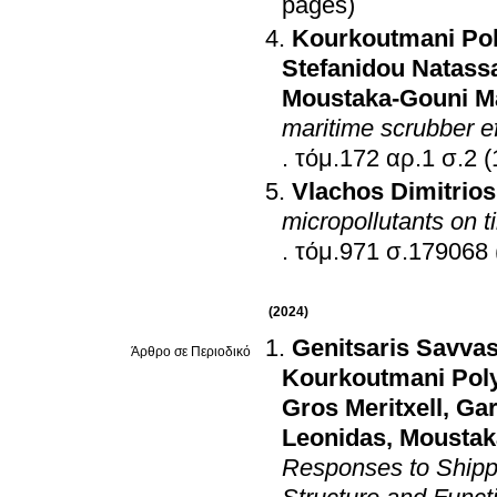
pages)
Kourkoutmani Pol
Stefanidou Natass
Moustaka-Gouni M
maritime scrubber e
.
τόμ.172 α
Vlachos Dimitrios
micropollutants on t
.
τόμ.971 σ.179
(2024)
Genitsaris Savva
Άρθρο σε Περιοδικό
Kourkoutmani Pol
Gros Meritxell
,
Gar
Leonidas
,
Moustak
Responses to Shipp