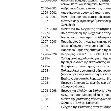
2000–2000
Ανάπτυξη ελληνοβουλγαρικής επιτροπή
κοινών ποταμών Στρυμόνα - Νέστου
2000–2001
Ανθρώπινο δίκτυο ελέγχου της ποιότ
1999–2001
Απομάκρυνση αρσενικού από τα πόσ
1999–2001
Μελέτη της πιθανής μεταφοράς ατμο
1997–
Μέταλλα σε φίλτρα αιωρούμενων σωμ
Χαλκιδικής
1997–2000
Μελέτη για τον έλεγχο της ποιότητας
1997–
Βελτιστοποίηση της διαχείρισης απο
1997–
Ίνες αμιάντου στα νερά του Αλιάκμον
1997–2003
Προσδιορισμός πηγών και χημικής σ
1996–
Βαρέα μέταλλα στην ατμόσφαιρα των 
1996–
Παρακολούθηση της ρύπανσης της ατ
1996–2026
Πληρωμές μελών ΔΕΠ (ΕΘΝΙΚΟ ΚΑΠ
1995–
Χρήση νέων τεχνολογιών για τη δημι
της περιβαλλοντικής εκπαίδευσης κα
1995–
Βιομηχανίες μεταποίησης αγροτικών
1994–
Πολυκυκλικοί αρωματικοί υδρογονάν
(προσδιορισμός - ταυτοποίηση - πο
1993–
Επεξεργασία αστικών λυμάτων και β
1993–
Έρευνα ρύπανσης λαχανικών περιοχή
υδρογονάνθρακες
1993–1998
Έρευνα και αξιολόγηση βιολογικής 
1991–
Αναλυτικοί προσδιορισμοί και χαρακ
1988–
Μελέτη της ρύπανσης των επιφανειακώ
Χαλάστρα, Σίνδος, Καλοχώρι
1987–
Έλεγχος της Ρύπανσης στην ατμόσφα