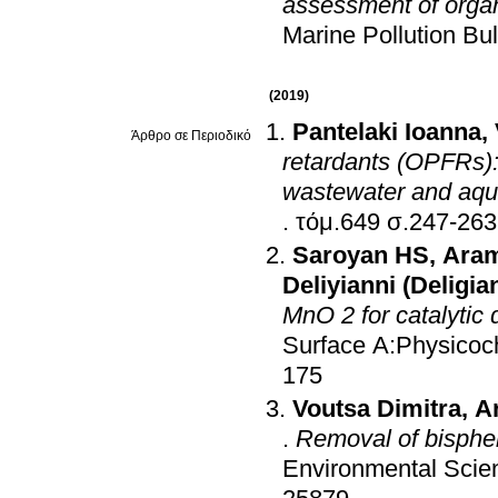
assessment of organ
Marine Pollution Bul
(2019)
Pantelaki Ioanna
,
Άρθρο σε Περιοδικό
retardants (OPFRs):
wastewater and aqu
.
τόμ.649 σ.247-263
Saroyan HS
,
Aram
Deliyianni (Deligia
MnO 2 for catalytic 
Surface A:Physicoc
175
Voutsa Dimitra
,
A
.
Removal of bisphe
Environmental Scie