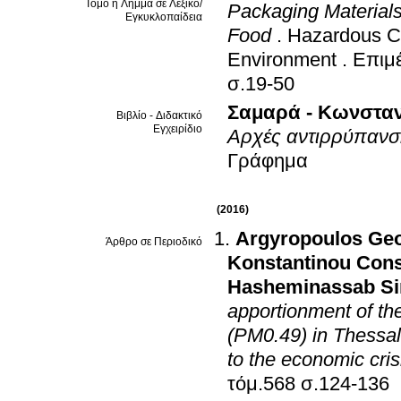
Τόμο ή Λήμμα σε Λεξικό/
Packaging Material
Εγκυκλοπαίδεια
Food
.
Hazardous Ch
Environment
.
Επιμέ
σ.19-50
Σαμαρά - Κωνσταν
Βιβλίο - Διδακτικό
Εγχειρίδιο
Αρχές αντιρρύπανσ
Γράφημα
(2016)
Argyropoulos Ge
Άρθρο σε Περιοδικό
Konstantinou Cons
Hasheminassab Si
apportionment of the 
(PM0.49) in Thessal
to the economic cris
τόμ.568 σ.124-136