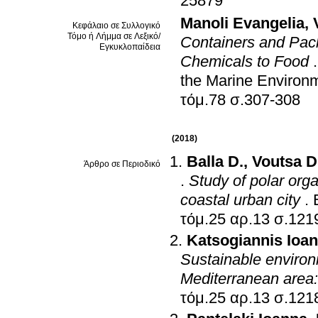
25879
Manoli Evangelia
,
Κεφάλαιο σε Συλλογικό
Τόμο ή Λήμμα σε Λεξικό/
Containers and Pac
Εγκυκλοπαίδεια
Chemicals to Food
the Marine Environ
τόμ.78 σ.307-308
(2018)
Balla D.
,
Voutsa D
Άρθρο σε Περιοδικό
.
Study of polar org
coastal urban city
.
τόμ.25 αρ.
Katsogiannis Ioan
Sustainable environ
Mediterranean area
τόμ.25 αρ.