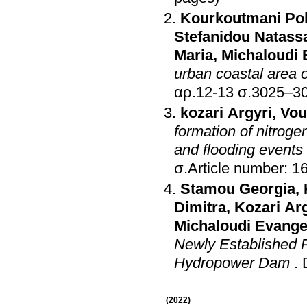
Kourkoutmani Pol
Stefanidou Natass
Maria
,
Michaloudi 
urban coastal area 
αρ.12-13 σ.3025
kozari Argyri
,
Vou
formation of nitrogen
and flooding events
σ.Article number: 1
Stamou Georgia
,
Dimitra
,
Kozari Ar
Michaloudi Evange
Newly Established R
Hydropower Dam
.
(2022)