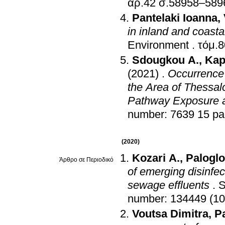
αρ.42 σ.58958–58
Pantelaki Ioanna
,
in inland and coasta
Environment
.
Sdougkou A.
,
Kap
(2021)
.
Occurrence 
the Area of Thessal
Pathway Exposure 
number: 7639 15 pa
(2020)
Kozari A.
,
Paloglo
Άρθρο σε Περιοδικό
of emerging disinfec
sewage effluents
.
S
number: 134449 (10
Voutsa Dimitra
,
Pa