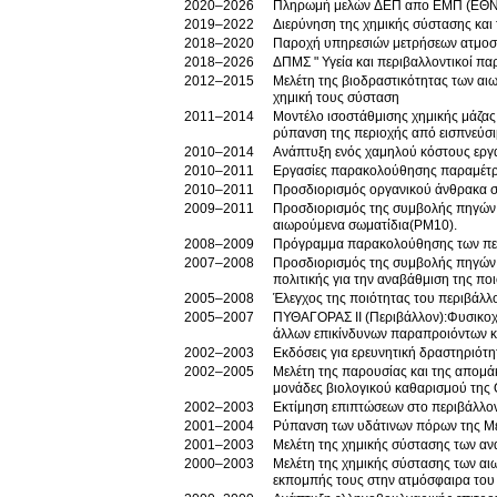
2020–2026
Πληρωμή μελών ΔΕΠ απο ΕΜΠ (ΕΘ
2019–2022
Διερύνηση της χημικής σύστασης και
2018–2020
Παροχή υπηρεσιών μετρήσεων ατμοσφ
2018–2026
ΔΠΜΣ " Υγεία και περιβαλλοντικοί πα
2012–2015
Μελέτη της βιοδραστικότητας των αι
χημική τους σύσταση
2011–2014
Μοντέλο ισοστάθμισης χημικής μάζας
ρύπανση της περιοχής από εισπνεύσ
2010–2014
Ανάπτυξη ενός χαμηλού κόστους εργαλ
2010–2011
Εργασίες παρακολούθησης παραμέτρ
2010–2011
Προσδιορισμός οργανικού άνθρακα σ
2009–2011
Προσδιορισμός της συμβολής πηγών 
αιωρούμενα σωματίδια(PM10).
2008–2009
Πρόγραμμα παρακολούθησης των περι
2007–2008
Προσδιορισμός της συμβολής πηγών 
πολιτικής για την αναβάθμιση της πο
2005–2008
Έλεγχος της ποιότητας του περιβάλλ
2005–2007
ΠΥΘΑΓΟΡΑΣ ΙΙ (Περιβάλλον):Φυσικοχ
άλλων επικίνδυνων παραπροιόντων κα
2002–2003
Εκδόσεις για ερευνητική δραστηριότ
2002–2005
Μελέτη της παρουσίας και της απομά
μονάδες βιολογικού καθαρισμού της
2002–2003
2001–2004
Ρύπανση των υδάτινων πόρων της Με
2001–2003
Μελέτη της χημικής σύστασης των α
2000–2003
Μελέτη της χημικής σύστασης των α
εκπομπής τους στην ατμόσφαιρα του