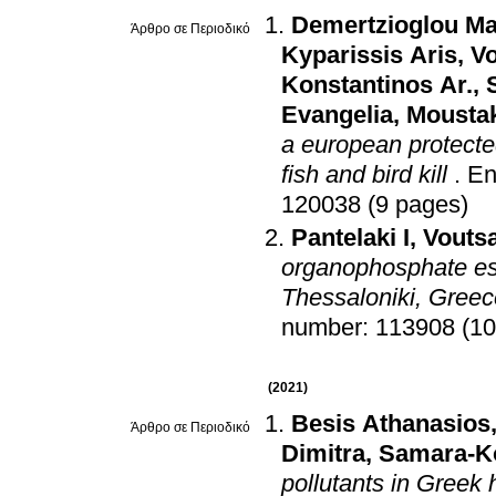
Demertzioglou Ma
Άρθρο σε Περιοδικό
Kyparissis Aris
,
Vo
Konstantinos Ar.
,
Evangelia
,
Moustak
a european protecte
fish and bird kill
.
En
120038 (9 pages)
Pantelaki I
,
Voutsa
organophosphate est
Thessaloniki, Greec
number: 113908 (10
(2021)
Besis Athanasios
Άρθρο σε Περιοδικό
Dimitra
,
Samara-Ko
pollutants in Greek