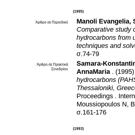
(1995)
Manoli Evangelia
,
Άρθρο σε Περιοδικό
Comparative study o
hydrocarbons from u
techniques and solv
σ.74-79
Samara-Konstantin
Άρθρο σε Πρακτικά
Συνεδρίου
AnnaMaria
.
(1995)
hydrocarbons (PAHS) 
Thessaloniki, Greec
Proceedings
.
Inter
Moussiopoulos N, B
σ.161-176
(1993)