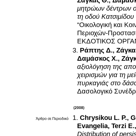
Ζάγκας Θ.
,
Δαμάσκ
μητρώων δέντρων στ
τη οδού Κατσιμίδου
“Οικολογική και Κ
Περιοχών-Προστασί
ΕΚΔΟΤΙΚΟΣ ΟΡΓΑΝ
Ράπτης Δ.
,
Ζάγκα
Δαμάσκος Χ.
,
Ζάγκ
αξιολόγηση της απο
χειρισμών για τη μ
πυρκαγιάς στο δάσ
Δασολογικό Συνέδρ
(2008)
Chrysikou L. P.
,
G
Άρθρο σε Περιοδικό
Evangelia
,
Terzi E.
Distribution of persi