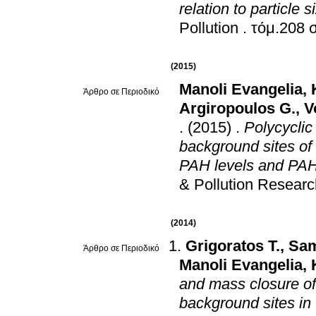
relation to particle
Pollution
.
τ
(2015)
Manoli Evangelia
,
Άρθρο σε Περιοδικό
Argiropoulos G.
,
V
.
(2015)
.
Polycyclic
background sites of northern Greece:
PAH levels and PAH-
& Pollution Researc
(2014)
Grigoratos T.
,
Sam
Άρθρο σε Περιοδικό
Manoli Evangelia
,
and mass closure of 
background sites in