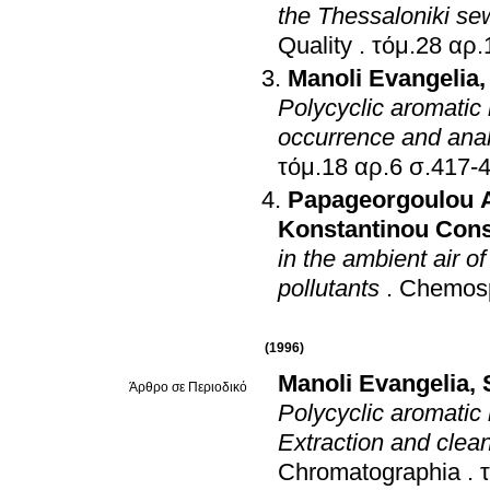
the Thessaloniki se
Quality
.
Manoli Evangelia
Polycyclic aromatic
occurrence and anal
τόμ.18 αρ.6 σ.4
Papageorgoulou 
Konstantinou Cons
in the ambient air o
pollutants
.
Chemos
(1996)
Manoli Evangelia
,
Άρθρο σε Περιοδικό
Polycyclic aromatic
Extraction and clea
Chromatographia
.