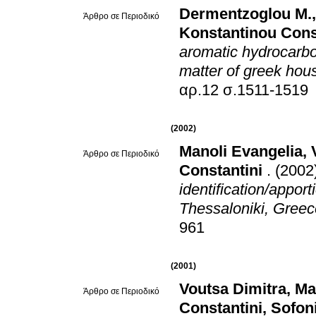
Dermentzoglou M.
Άρθρο σε Περιοδικό
Konstantinou Cons
aromatic hydrocarbo
matter of greek hou
αρ.12 σ.1511-1519
(2002)
Manoli Evangelia
,
Άρθρο σε Περιοδικό
Constantini
.
(2002
identification/apport
Thessaloniki, Greec
961
(2001)
Voutsa Dimitra
,
Ma
Άρθρο σε Περιοδικό
Constantini
,
Sofon