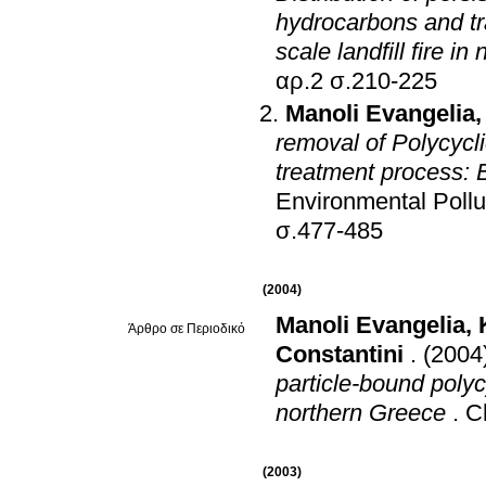
hydrocarbons and tra
scale landfill fire i
αρ.2 σ.210-225
Manoli Evangelia
removal of Polycycl
treatment process: 
Environmental Pollu
σ.477-485
(2004)
Manoli Evangelia
,
Άρθρο σε Περιοδικό
Constantini
.
(2004
particle-bound polyc
northern Greece
.
C
(2003)