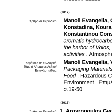
(2017)
Manoli Evangelia
,
Άρθρο σε Περιοδικό
Konstadina
,
Koura
Konstantinou Cons
aromatic hydrocarb
the harbor of Volos,
activities
.
Atmosphe
Manoli Evangelia
,
Κεφάλαιο σε Συλλογικό
Τόμο ή Λήμμα σε Λεξικό/
Packaging Material
Εγκυκλοπαίδεια
Food
.
Hazardous Ch
Environment
.
Επιμέ
σ.19-50
(2016)
Argyropoulos Ge
Άρθρο σε Περιοδικό