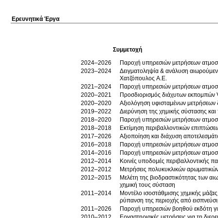
Ερευνητικά Έργα
Συμμετοχή
2024–2026
Παροχή υπηρεσιών μετρήσεων ατμοσφ
2023–2024
Δειγματοληψία & ανάλυση αιωρούμεν
Χατζόπουλος Α.Ε.
2021–2024
Παροχή υπηρεσιών μετρήσεων ατμοσφ
2020–2021
Προσδιορισμός διάχυτων εκπομπών VO
2020–2020
Αξιολόγηση υφισταμένων μετρήσεων 
2019–2022
Διερύνηση της χημικής σύστασης και
2018–2020
Παροχή υπηρεσιών μετρήσεων ατμοσφ
2018–2018
Εκτίμηση περιβαλλοντικών επιπτώσε
2017–2026
Αξιοποίηση και διάχυση αποτελεσμάτ
2016–2018
Παροχή υπηρεσιών μετρήσεων ατμοσφ
2014–2016
Παροχή υπηρεσιών μετρήσεων ατμοσ
2012–2014
Κοινές υποδομές περιβαλλοντικής π
2012–2012
Μετρήσεις πολυκυκλικών αρωματικώ
2012–2015
Μελέτη της βιοδραστικότητας των αι
χημική τους σύσταση
2011–2014
Μοντέλο ισοστάθμισης χημικής μάζας
ρύπανση της περιοχής από εισπνεύσ
2011–2026
Παροχή υπηρεσιών βοηθού εκδότη για 
2010–2012
Εργαστηριακές μετρήσεις για τη διε