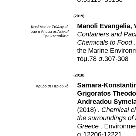
(2019)
Manoli Evangelia
,
Κεφάλαιο σε Συλλογικό
Τόμο ή Λήμμα σε Λεξικό/
Containers and Pac
Εγκυκλοπαίδεια
Chemicals to Food
the Marine Environ
τόμ.78 σ.307-308
(2018)
Samara-Konstantin
Άρθρο σε Περιοδικό
Grigoratos Theodo
Andreadou Symel
(2018)
.
Chemical ch
the surroundings of
Greece
.
Environmen
σ.12206-12221