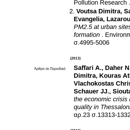
Pollution Research
Voutsa Dimitra
,
S
Evangelia
,
Lazarou
PM2.5 at urban site
formation
.
Environm
σ.4995-5006
(2013)
Saffari A.
,
Daher N
Άρθρο σε Περιοδικό
Dimitra
,
Kouras At
Vlachokostas Chri
Schauer JJ.
,
Siout
the economic crisis 
quality in Thessalon
αρ.23 σ.13313-133