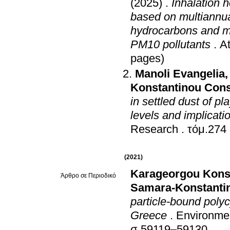
(2025)
.
Inhalation h
based on multiannua
hydrocarbons and me
PM10 pollutants
.
A
pages)
Manoli Evangelia
Konstantinou Cons
in settled dust of p
levels and implicati
Research
.
(2021)
Karageorgou Kons
Άρθρο σε Περιοδικό
Samara-Konstantin
particle-bound polyc
Greece
.
Environmen
σ.59119–59130