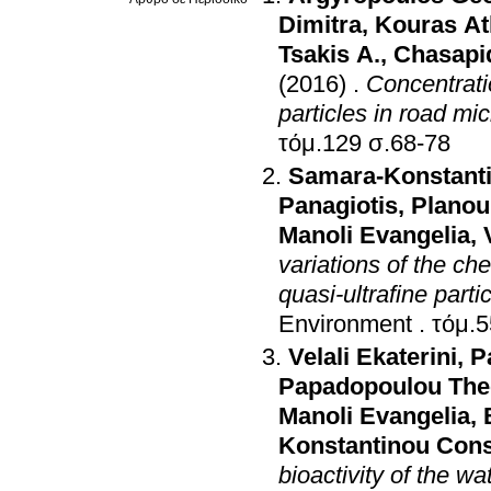
Dimitra
,
Kouras At
Tsakis A.
,
Chasapid
(2016)
.
Concentrati
particles in road m
τόμ.129 σ.68-78
Samara-Konstanti
Panagiotis
,
Planou 
Manoli Evangelia
,
variations of the ch
quasi-ultrafine part
Environment
.
Velali Ekaterini
,
P
Papadopoulou The
Manoli Evangelia
,
Konstantinou Cons
bioactivity of the wa