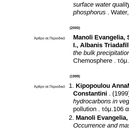
surface water quali
phosphorus
.
Water,
(2000)
Manoli Evangelia
,
Άρθρο σε Περιοδικό
I.
,
Albanis Triadafil
the bulk precipitati
Chemosphere
.
(1999)
Kipopoulou Anna
Άρθρο σε Περιοδικό
Constantini
.
(1999
hydrocarbons in veg
pollution
.
Manoli Evangelia
Occurrence and mass