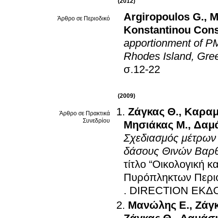
(2012)
Argiropoulos G.
,
M
Άρθρο σε Περιοδικό
Konstantinou Cons
apportionment of PM
Rhodes Island, Gre
σ.12-22
(2009)
Ζάγκας Θ.
,
Καραμ
Άρθρο σε Πρακτικά
Συνεδρίου
Μησιάκας Μ.
,
Δαμά
Σχεδιασμός μέτρων 
δάσους Θινών Βαρ
τίτλο “Οικολογική 
Πυρόπληκτων Περι
.
DIRECTION ΕΚΔΟ
Μανώλης Ε.
,
Ζάγκ