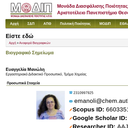
Μονάδα Διασφάλισης Ποιότητας
Αριστοτέλειο Πανεπιστήμιο Θε
Αρχή
ΣΔΠ
ΑΠΘ
Πολιτική Ποιότητας
ΜΟΔΙΠ
ΕΘΑ
Είστε εδώ
Αρχή
»
Αναφορά Βιογραφικών
Βιογραφικό Σημείωμα
Ευαγγελία Μανώλη
Εργαστηριακό Διδακτικό Προσωπικό, Τμήμα Χημείας
Προσωπικά Στοιχεία
2310997925
emanoli@chem.aut
Scopus ID
660335
Google Scholar ID
Researcher ID
AAJ