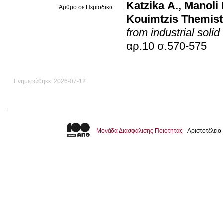
Κatzika Α.
,
Manoli 
Άρθρο σε Περιοδικό
Kouimtzis Themist
from industrial soli
αρ.10 σ.570-575
Ενημερώθηκε: 2026-07-12
Μονάδα Διασφάλισης Ποιότητας
- Αριστοτέλει