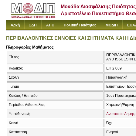
Μονάδα Διασφάλισης Ποιότητας
Αριστοτέλειο Πανεπιστήμιο Θε
Αρχή
ΣΔΠ
ΑΠΘ
Πολιτική Ποιότητας
ΜΟΔΙΠ
ΕΘΑ
ΠΕΡΙΒΑΛΛΟΝΤΙΚΕΣ ΕΝΝΟΙΕΣ ΚΑΙ ΖΗΤΗΜΑΤΑ ΚΑΙ Η Δ
Πληροφορίες Μαθήματος
ΠΕΡΙΒΑΛΛΟΝΤΙΚΕ
Τίτλος
AND ISSUES IN 
Κωδικός
ΕΠ.2.069
Σχολή
Παιδαγωγική
Τμήμα
Επιστημών Προσχ
Κύκλος / Επίπεδο
1ος / Προπτυχιακ
Περίοδος Διδασκαλίας
Χειμερινή/Εαρινή
Υπεύθυνος/η
Αναστασία Δημητ
Κοινό
Όχι
Κατάσταση
Ενεργό