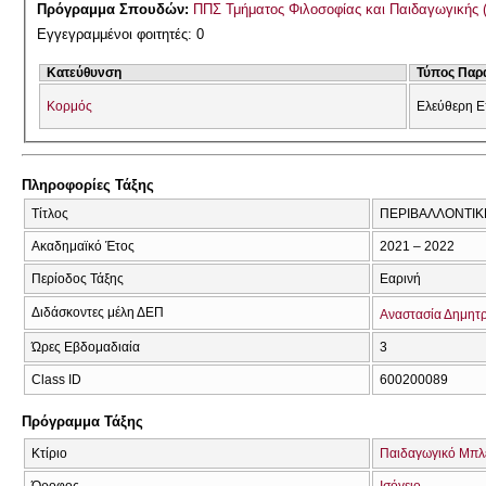
Πρόγραμμα Σπουδών:
ΠΠΣ Τμήματος Φιλοσοφίας και Παιδαγωγικής 
Εγγεγραμμένοι φοιτητές: 0
Κατεύθυνση
Τύπος Παρ
Κορμός
Ελεύθερη Ε
Πληροφορίες Τάξης
Τίτλος
ΠΕΡΙΒΑΛΛΟΝΤΙΚΕ
Ακαδημαϊκό Έτος
2021 – 2022
Περίοδος Τάξης
Εαρινή
Διδάσκοντες μέλη ΔΕΠ
Αναστασία Δημητ
Ώρες Εβδομαδιαία
3
Class ID
600200089
Πρόγραμμα Τάξης
Κτίριο
Παιδαγωγικό Μπλ
Όροφος
Ισόγειο