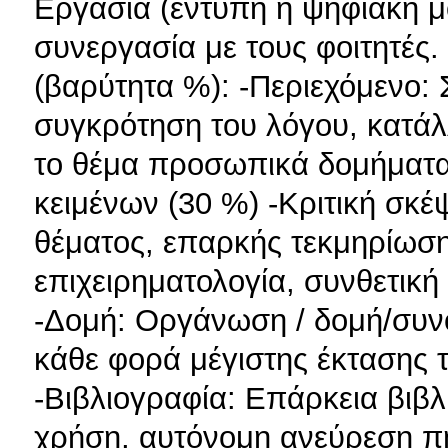
Eργασία (έντυπη ή ψηφιακή μ
συνεργασία με τους φοιτητές
(βαρύτητα %): -Περιεχόμενο: 
συγκρότηση του λόγου, κατάλ
το θέμα προσωπικά δομήματα
κειμένων (30 %) -Κριτική σκέ
θέματος, επαρκής τεκμηρίωσ
επιχειρηματολογία, συνθετική
-Δομή: Οργάνωση / δομή/συνο
κάθε φορά μέγιστης έκτασης τ
-Βιβλιογραφία: Επάρκεια βι
χρήση, αυτόνομη ανεύρεση 