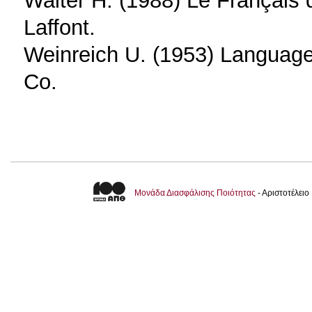
Walter H. (1988) Le Français 
Laffont.
Weinreich U. (1953) Languag
Co.
Μονάδα Διασφάλισης Ποιότητας
- Αριστοτέλει