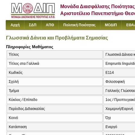
Μονάδα Διασφάλισης Ποιότητας
Αριστοτέλειο Πανεπιστήμιο Θε
Αρχή
ΣΔΠ
ΑΠΘ
Πολιτική Ποιότητας
ΜΟΔΙΠ
ΕΘΑ
Γλωσσικά Δάνεια και Προβλήματα Σημασίας
Πληροφορίες Μαθήματος
Τίτλος
Γλωσσικά Δάνεια κ
Τίτλος στα Γαλλικά
Emprunts linguist
Κωδικός
Ε114
Σχολή
Φιλοσοφική
Τμήμα
Γαλλικής Γλώσσας
Κύκλος / Επίπεδο
1ος / Προπτυχιακ
Περίοδος Διδασκαλίας
Χειμερινή/Εαρινή
Κοινό
Όχι
Κατάσταση
Ενεργό