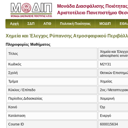
Μονάδα Διασφάλισης Ποιότητας
Αριστοτέλειο Πανεπιστήμιο Θε
Αρχή
ΣΔΠ
ΑΠΘ
Πολιτική Ποιότητας
ΜΟΔΙΠ
ΕΘΑ
Χημεία και Έλεγχος Ρύπανσης Ατμοσφαιρικού Περιβάλ
Πληροφορίες Μαθήματος
Χημεία και Έλεγχο
Τίτλος
atmospheric envi
Κωδικός
Μ2Υ31
Σχολή
Θετικών Επιστημ
Τμήμα
Χημείας
Κύκλος / Επίπεδο
2ος / Μεταπτυχια
Περίοδος Διδασκαλίας
Χειμερινή
Κοινό
Όχι
Κατάσταση
Ενεργό
Course ID
600015634