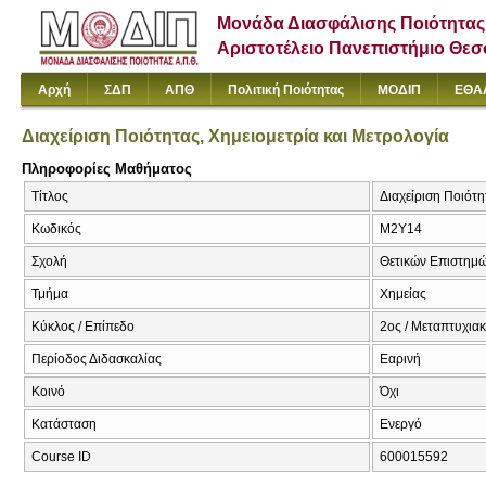
Μονάδα Διασφάλισης Ποιότητας
Αριστοτέλειο Πανεπιστήμιο Θε
Αρχή
ΣΔΠ
ΑΠΘ
Πολιτική Ποιότητας
ΜΟΔΙΠ
ΕΘΑ
Διαχείριση Ποιότητας, Χημειομετρία και Μετρολογία
Πληροφορίες Μαθήματος
Τίτλος
Διαχείριση Ποιότη
Κωδικός
Μ2Υ14
Σχολή
Θετικών Επιστημ
Τμήμα
Χημείας
Κύκλος / Επίπεδο
2ος / Μεταπτυχια
Περίοδος Διδασκαλίας
Εαρινή
Κοινό
Όχι
Κατάσταση
Ενεργό
Course ID
600015592