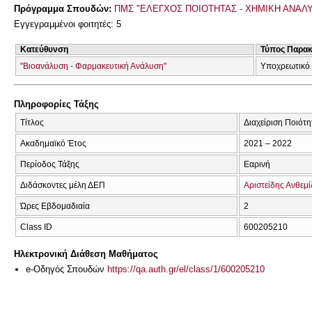
Πρόγραμμα Σπουδών:
ΠΜΣ "ΕΛΕΓΧΟΣ ΠΟΙΟΤΗΤΑΣ - ΧΗΜΙΚΗ ΑΝΑΛ
Εγγεγραμμένοι φοιτητές: 5
Κατεύθυνση
Τύπος Παρα
"Βιοανάλυση - Φαρμακευτική Ανάλυση"
Υποχρεωτικό
Πληροφορίες Τάξης
Τίτλος
Διαχείριση Ποιότη
Ακαδημαϊκό Έτος
2021 – 2022
Περίοδος Τάξης
Εαρινή
Διδάσκοντες μέλη ΔΕΠ
Αριστείδης Ανθεμ
Ώρες Εβδομαδιαία
2
Class ID
600205210
Ηλεκτρονική Διάθεση Μαθήματος
e-Οδηγός Σπουδών
https://qa.auth.gr/el/class/1/600205210