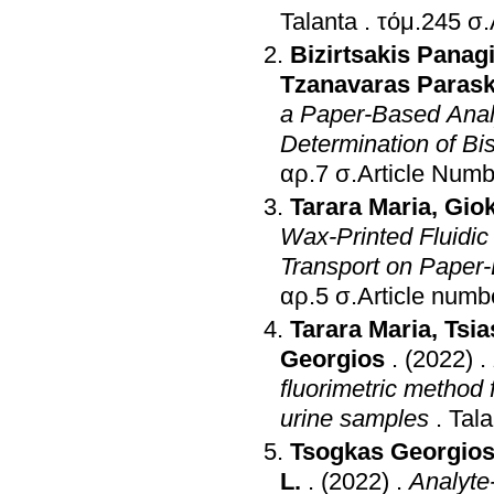
Talanta
.
τό
Bizirtsakis Panagi
Tzanavaras Paras
a Paper-Based Analy
Determination of B
αρ.7 σ.Article N
Tarara Maria
,
Giok
Wax-Printed Fluidic 
Transport on Paper-
αρ.5 σ.Article n
Tarara Maria
,
Tsia
Georgios
.
(2022)
.
fluorimetric method 
urine samples
.
Tala
Tsogkas Georgio
L.
.
(2022)
.
Analyte