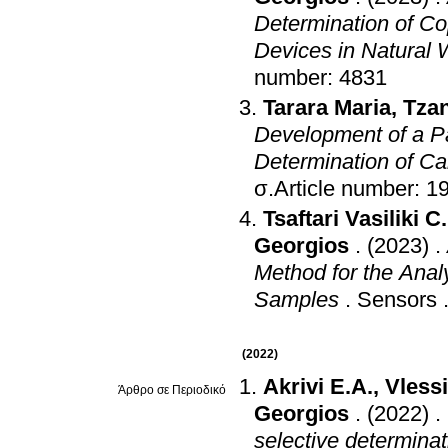
Determination of Co
Devices in Natural
number: 4831
Tarara Maria
,
Tza
Development of a Pa
Determination of Ca
σ.Article number: 1
Tsaftari Vasiliki C.
Georgios
.
(2023)
.
Method for the Analy
Samples
.
Sensors
(2022)
Akrivi E.A.
,
Vlessi
Άρθρο σε Περιοδικό
Georgios
.
(2022)
.
selective determina