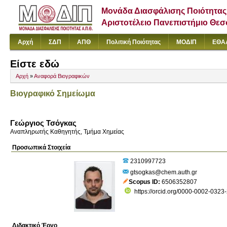
Μονάδα Διασφάλισης Ποιότητας
Αριστοτέλειο Πανεπιστήμιο Θε
Αρχή
ΣΔΠ
ΑΠΘ
Πολιτική Ποιότητας
ΜΟΔΙΠ
ΕΘΑ
Είστε εδώ
Αρχή
»
Αναφορά Βιογραφικών
Βιογραφικό Σημείωμα
Γεώργιος Τσόγκας
Αναπληρωτής Καθηγητής, Τμήμα Χημείας
Προσωπικά Στοιχεία
2310997723
gtsogkas@chem.auth.gr
Scopus ID
6506352807
https://orcid.org/0000-0002-0323
Διδακτικό Έργο