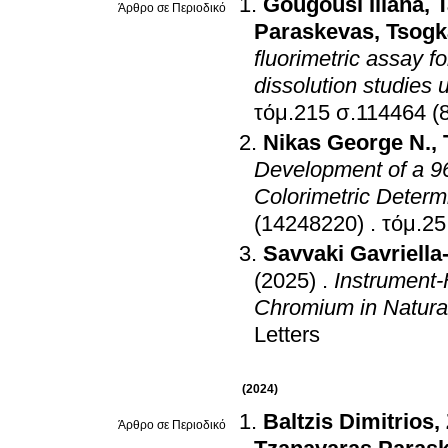
Gougousi Iliana
,
T
Άρθρο σε Περιοδικό
Paraskevas
,
Tsogk
fluorimetric assay fo
dissolution studies 
τόμ.215 σ.11446
Nikas George N.
,
Development of a 96-
Colorimetric Determ
(14248220)
.
Savvaki Gavriella-
(2025)
.
Instrument-
Chromium in Natura
Letters
(2024)
Baltzis Dimitrios
,
Άρθρο σε Περιοδικό