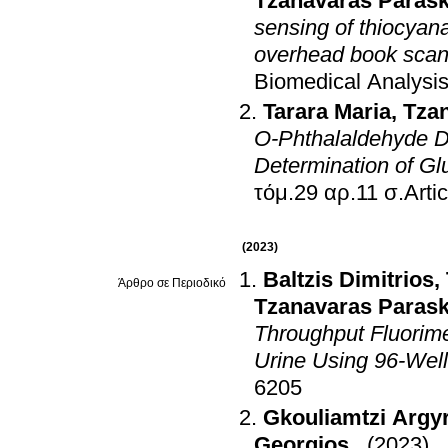
Tzanavaras Paras
sensing of thiocyan
overhead book scan
Biomedical Analysi
Tarara Maria
,
Tza
O-Phthalaldehyde De
Determination of Gl
τόμ.29 αρ.
(2023)
Baltzis Dimitrios
,
Άρθρο σε Περιοδικό
Tzanavaras Paras
Throughput Fluorime
Urine Using 96-Well
6205
Gkouliamtzi Argy
Georgios
.
(2023)
.