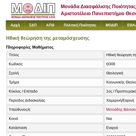
Μονάδα Διασφάλισης Ποιότητας
Αριστοτέλειο Πανεπιστήμιο Θε
Αρχή
ΣΔΠ
ΑΠΘ
Πολιτική Ποιότητας
ΜΟΔΙΠ
ΕΘΑ
Ηθική θεώρηση της μεταμόσχευσης
Πληροφορίες Μαθήματος
Τίτλος
Ηθική θεώρηση της
Κωδικός
Θ306
Σχολή
Θεολογική
Τμήμα
Κοινωνικής Θεολογ
Κύκλος / Επίπεδο
1ος / Προπτυχιακ
Περίοδος Διδασκαλίας
Χειμερινή/Εαρινή
Υπεύθυνος/η
Μιλτιάδης Βάντσο
Κοινό
Ναι
Κατάσταση
Ενεργό