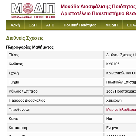
Μονάδα Διασφάλισης Ποιότητας
Αριστοτέλειο Πανεπιστήμιο Θε
Αρχή
ΣΔΠ
ΑΠΘ
Πολιτική Ποιότητας
ΜΟΔΙΠ
ΕΘΑ
Διεθνείς Σχέσεις
Πληροφορίες Μαθήματος
Τίτλος
Διεθνείς Σχέσεις /
Κωδικός
ΚΥ0105
Σχολή
Κοινωνικών και Ο
Τμήμα
Πολιτικών Επιστ
Κύκλος / Επίπεδο
1ος / Προπτυχιακό
Περίοδος Διδασκαλίας
Χειμερινή
Υπεύθυνος/η
Μαρίνα Ελευθερι
Κοινό
Ναι
Κατάσταση
Ενεργό