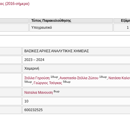
ας (2016-σήμερα)
Τύπος Παρακολούθησης
Εξάμ
Υποχρεωτικό
1
ΒΑΣΙΚΕΣ ΑΡΧΕΣ ΑΝΑΛΥΤΙΚΗΣ ΧΗΜΕΙΑΣ
2023 – 2024
Χειμερινή
18ωρ
18ωρ
Στέλλα Γηρούση
Αναστασία-Στέλλα Ζώτου
Νατάσα Καλο
58ωρ
58ωρ
Γεώργιος Τσόγκας
8ωρ
Ναταλια Μανουση
10
600232525