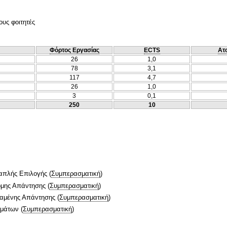
ους φοιτητές
Φόρτος Εργασίας
ECTS
Ατ
26
1,0
78
3,1
117
4,7
26
1,0
3
0,1
250
10
απλής Επιλογής
(
Συμπερασματική
)
ομης Απάντησης
(
Συμπερασματική
)
ταμένης Απάντησης
(
Συμπερασματική
)
ημάτων
(
Συμπερασματική
)