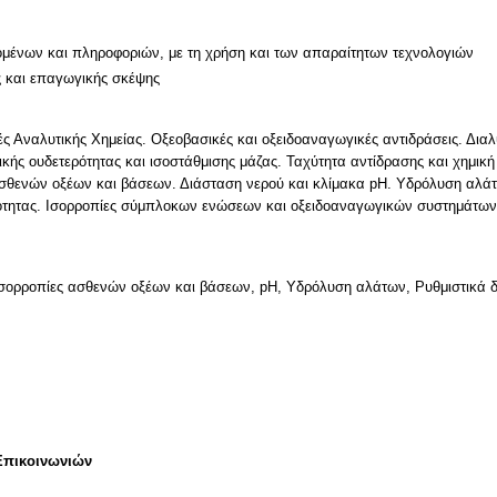
μένων και πληροφοριών, με τη χρήση και των απαραίτητων τεχνολογιών
ς και επαγωγικής σκέψης
ές Αναλυτικής Χημείας. Οξεοβασικές και οξειδοαναγωγικές αντιδράσεις. Δι
ικής ουδετερότητας και ισοστάθμισης μάζας. Ταχύτητα αντίδρασης και χημικ
σθενών οξέων και βάσεων. Διάσταση νερού και κλίμακα pH. Yδρόλυση αλάτ
υτότητας. Ισορροπίες σύμπλοκων ενώσεων και οξειδοαναγωγικών συστημάτω
Ισορροπίες ασθενών οξέων και βάσεων, pH, Yδρόλυση αλάτων, Ρυθμιστικά δ
Επικοινωνιών