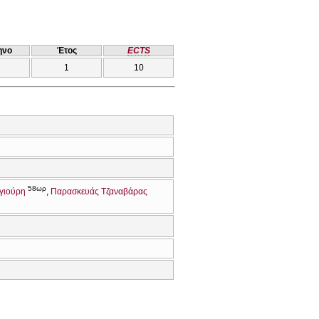
ηνο
Έτος
ECTS
1
10
58ωρ
γιούρη
Παρασκευάς Τζαναβάρας