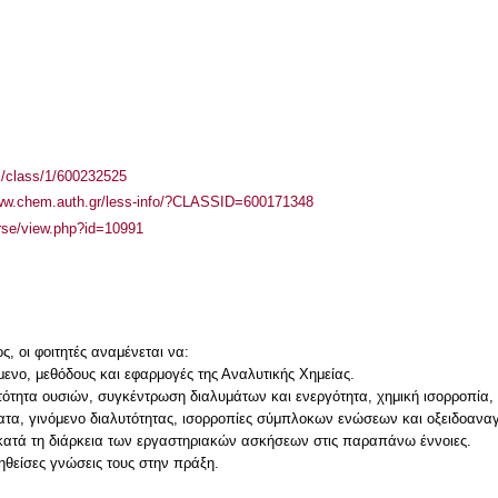
el/class/1/600232525
www.chem.auth.gr/less-info/?CLASSID=600171348
urse/view.php?id=10991
, οι φοιτητές αναμένεται να:
χόμενο, μεθόδους και εφαρμογές της Αναλυτικής Χημείας.
ιαλυτότητα ουσιών, συγκέντρωση διαλυμάτων και ενεργότητα, χημική ισoρροπί
ατα, γινόμενο διαλυτότητας, ισορροπίες σύμπλοκων ενώσεων και οξειδοαν
 κατά τη διάρκεια των εργαστηριακών ασκήσεων στις παραπάνω έννοιες.
ηθείσες γνώσεις τους στην πράξη.