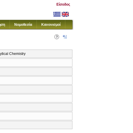
Είσοδος
ηση
Νομοθεσία
Κανονισμοί
tical Chemistry