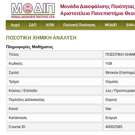
Μονάδα Διασφάλισης Ποιότητας
Αριστοτέλειο Πανεπιστήμιο Θε
Αρχή
ΣΔΠ
ΑΠΘ
Πολιτική Ποιότητας
ΜΟΔΙΠ
ΕΘΑ
ΠΟΣΟΤΙΚΗ ΧΗΜΙΚΗ ΑΝΑΛΥΣΗ
Πληροφορίες Μαθήματος
Τίτλος
ΠΟΣΟΤΙΚΗ ΧΗΜΙΚΗ
Κωδικός
Υ08
Σχολή
Θετικών Επιστημ
Τμήμα
Χημείας
Κύκλος / Επίπεδο
1ος / Προπτυχιακό
Περίοδος Διδασκαλίας
Εαρινή
Κοινό
Ναι
Κατάσταση
Ενεργό
Course ID
40002585