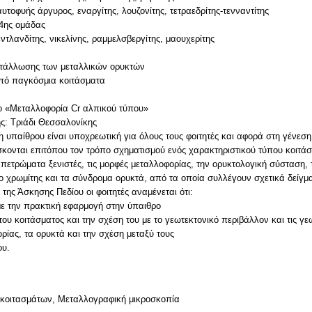
τοφυής άργυρος, εναργίτης, λουζονίτης, τετραεδρίτης-τενναντίτης
 4ης ομάδας
ντλανδίτης, νικελίνης, ραμμελσβεργίτης, μαουχερίτης
υστάλλωσης των μεταλλικών ορυκτών
από παγκόσμια κοιτάσματα
νο «Μεταλλοφορία Cr αλπικού τύπου»
ης: Τριάδι Θεσσαλονίκης
 υπαίθρου είναι υποχρεωτική για όλους τους φοιτητές και αφορά στη γένεσ
δάσκονται επιτόπου τον τρόπο σχηματισμού ενός χαρακτηριστικού τύπου κοιτά
α πετρώματα ξενιστές, τις μορφές μεταλλοφορίας, την ορυκτολογική σύσταση, 
 ο χρωμίτης και τα σύνδρομα ορυκτά, από τα οποία συλλέγουν σχετικά δείγμ
της Άσκησης Πεδίου οι φοιτητές αναμένεται ότι:
ε την πρακτική εφαρμογή στην ύπαιθρο
ου κοιτάσματος και την σχέση του με το γεωτεκτονικό περιβάλλον και τις γε
ρίας, τα ορυκτά και την σχέση μεταξύ τους
ου.
ς κοιτασμάτων, Μεταλλογραφική μικροσκοπία