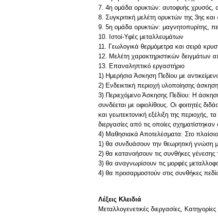
7. 4η ομάδα ορυκτών: αυτοφυής χρυσός, αυ
8. Συγκριτική μελέτη ορυκτών της 3ης και
9. 5η ομάδα ορυκτών: μαγνητοπυρίτης, πε
10. Ιστοί-Υφές μεταλλευμάτων
11. Γεωλογικά θερμόμετρα και σειρά κρ
12. Μελέτη χαρακτηριστικών δειγμάτων 
13. Επαναληπτικό εργαστήριο
1) Ημερήσια Άσκηση Πεδίου με αντικείμε
2) Ενδεικτική περιοχή υλοποίησης άσκησ
3) Περιεχόμενο Άσκησης Πεδίου: Η άσκηση
συνδέεται με οφιολίθους. Οι φοιτητές δι
και γεωτεκτονική εξέλιξη της περιοχής, τ
διεργασίες από τις οποίες σχηματίστηκαν
4) Μαθησιακά Αποτελέσματα: Στο πλαίσιο 
1) θα συνδυάσουν την θεωρητική γνώση μ
2) θα κατανοήσουν τις συνθήκες γένεσης τ
3) θα αναγνωρίσουν τις μορφές μεταλλοφο
4) θα προσαρμοστούν στις συνθήκες πεδί
Λέξεις Κλειδιά
Μεταλλογενετικές διεργασίες, Κατηγορίε