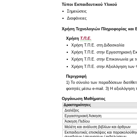
Τύποι Εκπαιδευτικού Υλικού
Σημειώσεις
Διαφάνειες
Χρήση Τεχνολογιών Πληροφορίας και 
Χρήση
Τ.Π.Ε.
Χρήση Τ.Π.Ε. στη Διδασκαλία
Χρήση Τ.Π.Ε. στην Εργαστηριακή Ε
Χρήση Τ.Π.Ε. στην Επικοινωνία με τ
Χρήση Τ.Π.Ε. στην Αξιολόγηση των 
Περιγραφή
1) Το σύνολο των παραδόσεων διατίθετα
φοιτητές μέσω e-mail. 3) Η αξιολόγηση
Οργάνωση Μαθήματος
Δραστηριότητες
Διαλέξεις
Εργαστηριακή Άσκηση
Άσκηση Πεδίου
Μελέτη και ανάλυση βιβλίων και άρθρων
Εκπαιδευτικές επισκέψεις και παρακολούθη
συνεδρίων / σεμιναρίων / εκδηλώσεων