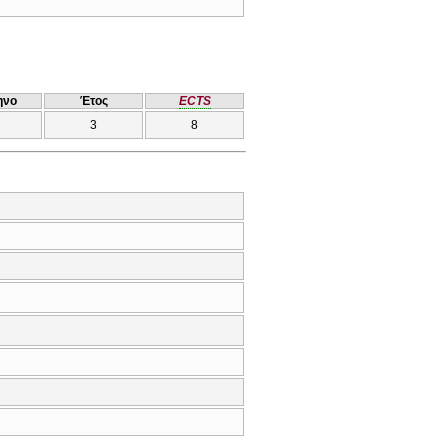
ηνο
Έτος
ECTS
3
8