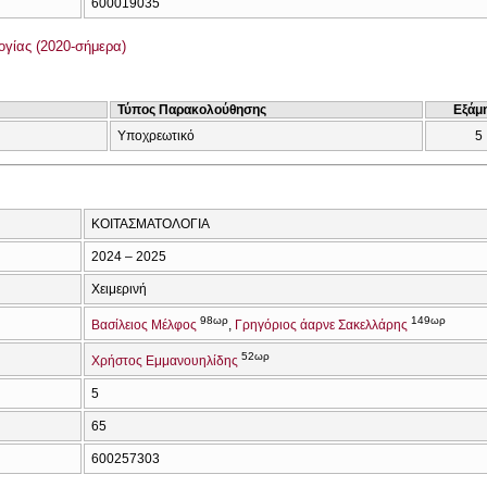
600019035
γίας (2020-σήμερα)
Τύπος Παρακολούθησης
Εξάμ
Υποχρεωτικό
5
ΚΟΙΤΑΣΜΑΤΟΛΟΓΙΑ
2024 – 2025
Χειμερινή
98ωρ
149ωρ
Βασίλειος Μέλφος
Γρηγόριος άαρνε Σακελλάρης
52ωρ
Χρήστος Εμμανουηλίδης
5
65
600257303