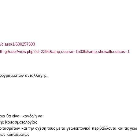
el/class/1/600257303
.auth.gr/user/view.php?id=2396&amp;course=15036&amp;showallcourses=1
 προγραμμάτων ανταλλαγής.
ια θα είναι ικανός/η να:
 της Κοιτασματολογίας
οιτασμάτων και την σχέση τους με τα γεωτεκτονικά περιβάλλοντα και τις γεω
 των κοιτασμάτων