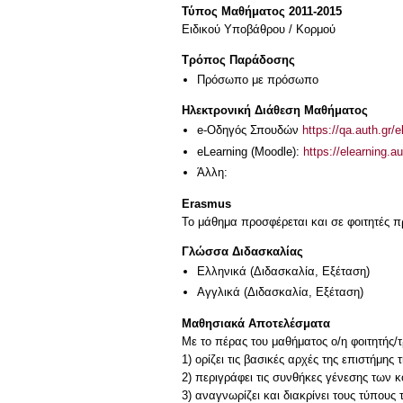
Τύπος Μαθήματος 2011-2015
Ειδικού Υποβάθρου / Κορμού
Τρόπος Παράδοσης
Πρόσωπο με πρόσωπο
Ηλεκτρονική Διάθεση Μαθήματος
e-Οδηγός Σπουδών
https://qa.auth.gr/
eLearning (Moodle):
https://elearning
Άλλη:
Erasmus
Το μάθημα προσφέρεται και σε φοιτητές
Γλώσσα Διδασκαλίας
Ελληνικά
(Διδασκαλία, Εξέταση)
Αγγλικά
(Διδασκαλία, Εξέταση)
Μαθησιακά Αποτελέσματα
Με το πέρας του μαθήματος ο/η φοιτητής/τρ
1) ορίζει τις βασικές αρχές της επιστήμης
2) περιγράφει τις συνθήκες γένεσης των κ
3) αναγνωρίζει και διακρίνει τους τύπους