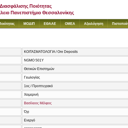
Διασφάλισης Ποιότητας
έλειο Πανεπιστήμιο Θεσσαλονίκης
Ποιότητας
ΜΟΔΙΠ
ΕΘΑΑΕ
ΟΜΕΑ
Αξιολόγηση
Πιστοποί
ΚΟΙΤΑΣΜΑΤΟΛΟΓΙΑ / Ore Deposits
NGMO 501Υ
Θετικών Επιστημών
Γεωλογίας
1ος / Προπτυχιακό
Χειμερινή
Βασίλειος Μέλφος
Όχι
Ενεργό