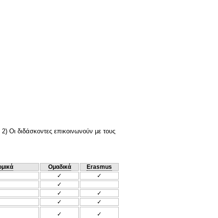
 2) Οι διδάσκοντες επικοινωνούν με τους
ομικά
Ομαδικά
Erasmus
✓
✓
✓
✓
✓
✓
✓
✓
✓