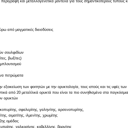
 περιγραφή και μεταλλογενετικά μοντέλα για τους σημαντικότερους τύπους 
ύρω από μαγματικές διεισδύσεις
ών σουλφιδίων
ες, βωξίτες)
εμπλουτισμού
ένα πετρώματα
ν εξοικείωση των φοιτητών με την ορυκτολογία, τους ιστούς και τις υφές τ
ριστικά από 20 μεταλλικά ορυκτά που είναι τα πιο συνηθισμένα στα παγκόσμι
νών ορυκτών
κοπυρίτης, σφαλερίτης, γαληνίτης, αρσενοπυρίτης,
ης, αιµατίτης, ιλµενίτης, χρωµίτης
 2ης ομάδας
υπρίτης, χαλκοσίνης, κοβελλίνης, βορνίτης