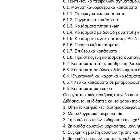
6. Γεωτεκτονικό περιβάλλον σχηματισμού,
6.1. Μαγματικά-υδροθερμικά κοιτάσματα
6.1.1. Υγρoμαγματικά κοιτάσματα
6.1.2. Πηγματιτικά κοιτάσματα
6.1.3. Κοιτάσματα τύπου skarn
6.1.4. Κοιτάσματα με ζωνώδη ανάπτυξη γ
6.1.5. Κοιτάσματα αντικατάστασης Pb-Zn
6.1.6. Πορφυριτικά κοιτάσματα
6.1.7. Επιθερμικά κοιτάσματα
6.1.8. Ηφαιστειoγενή κοιτάσματα συμπαγ
6.2. Κοιτάσματα από αποσάθρωση (λατερίτ
6.3. Κοιτάσματα σε ζώνες οξείδωσης και 
6.4. Ιζηματογενή και καρστικά κοιτάσματα
6.5. Φλεβικά κοιτάσματα σε μεταμορφωμ
6.6. Κοιτάσματα μαρμάρου
Οι εργαστηριακές ασκήσεις στοχεύουν στη
Διδάσκονται οι ιδιότητες και τα χαρακτη
1. Οπτικές και φυσικές ιδιότητες αδιαφα
2. Μεταλλογραφική μικροσκοπία
3. 1η ομάδα ορυκτών: σιδηροπυρίτης, χαλ
4. 2η ομάδα ορυκτών: μαρκασίτης, μαγνητίτ
5. Συγκριτική μελέτη ορυκτών της 1ης και
6. 3η ομάδα ορυκτών: αυτοφυής χαλκός, κ