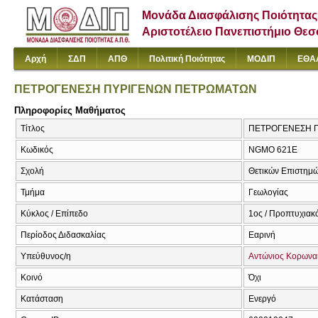
Μονάδα Διασφάλισης Ποιότητας
Αριστοτέλειο Πανεπιστήμιο Θε
Αρχή
ΣΔΠ
ΑΠΘ
Πολιτική Ποιότητας
ΜΟΔΙΠ
ΕΘΑ
ΠΕΤΡΟΓΕΝΕΣΗ ΠΥΡΙΓΕΝΩΝ ΠΕΤΡΩΜΑΤΩΝ
Πληροφορίες Μαθήματος
Τίτλος
ΠΕΤΡΟΓΕΝΕΣΗ ΠΥ
Κωδικός
NGMO 621E
Σχολή
Θετικών Επιστημ
Τμήμα
Γεωλογίας
Κύκλος / Επίπεδο
1ος / Προπτυχιακ
Περίοδος Διδασκαλίας
Εαρινή
Υπεύθυνος/η
Αντώνιος Κορωνα
Κοινό
Όχι
Κατάσταση
Ενεργό