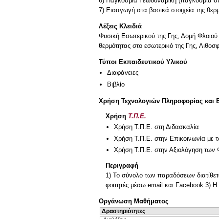
6) Παγκόσμια Γεωδυναμική (παγκόσμια συ
7) Εισαγωγή στα βασικά στοιχεία της θερ
Λέξεις Κλειδιά
Φυσική Εσωτερικού της Γης, Δομή Φλοιού
θερμότητας στο εσωτερικό της Γης, Λιθοσφ
Τύποι Εκπαιδευτικού Υλικού
Διαφάνειες
Βιβλίο
Χρήση Τεχνολογιών Πληροφορίας και 
Χρήση
Τ.Π.Ε.
Χρήση Τ.Π.Ε. στη Διδασκαλία
Χρήση Τ.Π.Ε. στην Επικοινωνία με τ
Χρήση Τ.Π.Ε. στην Αξιολόγηση των 
Περιγραφή
1) Το σύνολο των παραδόσεων διατίθετα
φοιτητές μέσω email και Facebook 3) Η
Οργάνωση Μαθήματος
Δραστηριότητες