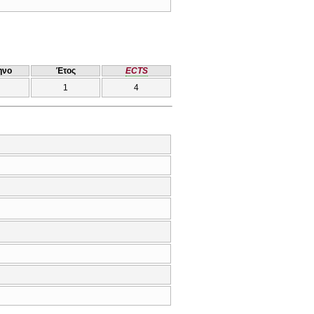
ηνο
Έτος
ECTS
1
4