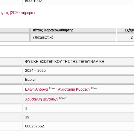
600019021
γίας (2020-σήμερα)
Τύπος Παρακολούθησης
Εξάμ
Υποχρεωτικό
2
ΦΥΣΙΚΗ ΕΣΩΤΕΡΙΚΟΥ ΤΗΣ ΓΗΣ-ΓΕΩΔΥΝΑΜΙΚΗ
2024 – 2025
Εαρινή
13ωρ
13ωρ
Ελένη Αηδονά
Αναστασία Κυρατζή
13ωρ
Χρυσάνθη Βεντούζη
3
39
600257562