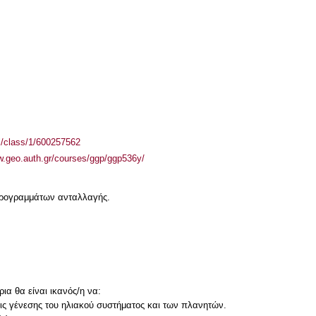
el/class/1/600257562
w.geo.auth.gr/courses/ggp/ggp536y/
 προγραμμάτων ανταλλαγής.
ια θα είναι ικανός/η να:
εις γένεσης του ηλιακού συστήματος και των πλανητών.