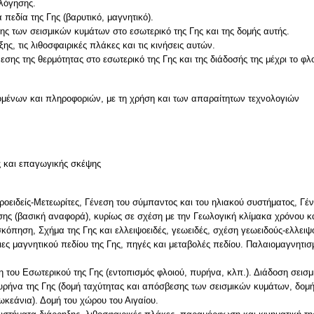
ολόγησης.
ά πεδία της Γης (βαρυτικό, μαγνητικό).
σης των σεισμικών κυμάτων στο εσωτερικό της Γης και της δομής αυτής.
ης, τις λιθοσφαιρικές πλάκες και τις κινήσεις αυτών.
εσης της θερμότητας στο εσωτερικό της Γης και της διάδοσής της μέχρι το φλο
μένων και πληροφοριών, με τη χρήση και των απαραίτητων τεχνολογιών
ς και επαγωγικής σκέψης
οειδείς-Μετεωρίτες, Γένεση του σύμπαντος και του ηλιακού συστήματος, Γένε
ς (βασική αναφορά), κυρίως σε σχέση με την Γεωλογική κλίμακα χρόνου και
σκόπηση, Σχήμα της Γης και ελλειψοειδές, γεωειδές, σχέση γεωειδούς-ελλειψ
οιες μαγνητικού πεδίου της Γης, πηγές και μεταβολές πεδίου. Παλαιομαγνητι
η του Εσωτερικού της Γης (εντοπισμός φλοιού, πυρήνα, κλπ.). Διάδοση σεισ
πυρήνα της Γης (δομή ταχύτητας και απόσβεσης των σεισμικών κυμάτων, δομ
ωκεάνια). Δομή του χώρου του Αιγαίου.