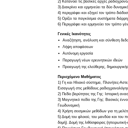
2) Κατανοεί τις βασικές αρχές ραδιοχρον
3) Διακρίνει και ερμηνεύει τα δύο δυναμικ
4) περιγράφει και εξηγεί τον τρόπο διάδο
5) Ορίζει τα παγκόσμια συστήματα διάρρηξ
6) Περιγράφει και ερμηνεύει τον τρόπο γέν
Γενικές Ικανότητες
Αναζήτηση, ανάλυση και σύνθεση δεδο
Λήψη αποφάσεων
Αυτόνομη εργασία
Παραγωγή νέων ερευνητικών ιδεών
Προαγωγή της ελεύθερης, δημιουργική
Περιεχόμενο Μαθήματος
1) Γη και Ηλιακό σύστημα, Πλανήτες-Αστερ
Εισαγωγή στις μεθόδους ραδιοχρονολόγηση
2) Πεδίο βαρύτητας της Γης: Ιστορική ανα
3) Μαγνητικό πεδίο της Γης: Βασικές ένν
Γεωδυναμική
4) Χρήση σεισμικών μεθόδων για τη μελέτ
5) Δομή του φλοιού, του μανδύα και του 
δομή). Δομή της λιθόσφαιρας (ηπειρωτική-