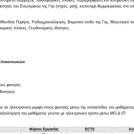
στήματα διάρρηξης, λιθοσφαιρικές πλάκες, παραμόρφωση και κινηματική τη
μότητας του Εσωτερικού της Γης (πηγές, ροή), κατανομή θερμοκρασίας στο εσ
 Μανδύα Πυρήνα, Ραδιοχρονολόγηση, Βαρυτικό πεδίο της Γης, Μαγνητικό πεδ
αιρικές πλάκες, Γεωδυναμικές ιδιότητες.
Επικοινωνιών
ους φοιτητές
Φοιτητών
ι σε ηλεκτρονική μορφή στους φοιτητές μέσω της ιστοσελίδας του μαθήματος
 αξιολόγηση του μαθήματος γίνεται με ηλεκτρονικό τρόπο μέσω ΜΟ.Δ.ΙΠ
Φόρτος Εργασίας
ECTS
Ατ