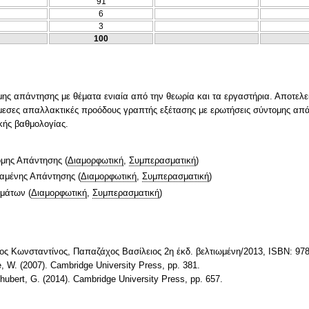
91
6
3
100
ης απάντησης με θέματα ενιαία από την θεωρία και τα εργαστήρια. Αποτελεί
άμεσες απαλλακτικές προόδους γραπτής εξέτασης με ερωτήσεις σύντομης απά
κής βαθμολογίας.
ομης Απάντησης
(
Διαμορφωτική
,
Συμπερασματική
)
ταμένης Απάντησης
(
Διαμορφωτική
,
Συμπερασματική
)
ημάτων
(
Διαμορφωτική
,
Συμπερασματική
)
ς Κωνσταντίνος, Παπαζάχος Βασίλειος 2η έκδ. βελτιωμένη/2013, ISBN: 978
, W. (2007). Cambridge University Press, pp. 381.
hubert, G. (2014). Cambridge University Press, pp. 657.