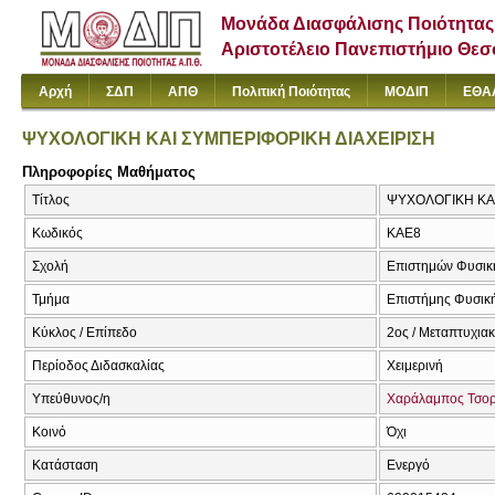
Μονάδα Διασφάλισης Ποιότητας
Αριστοτέλειο Πανεπιστήμιο Θε
Αρχή
ΣΔΠ
ΑΠΘ
Πολιτική Ποιότητας
ΜΟΔΙΠ
ΕΘΑ
ΨΥΧΟΛΟΓΙΚΗ ΚΑΙ ΣΥΜΠΕΡΙΦΟΡΙΚΗ ΔΙΑΧΕΙΡΙΣΗ
Πληροφορίες Μαθήματος
Τίτλος
ΨΥΧΟΛΟΓΙΚΗ ΚΑ
Κωδικός
ΚΑΕ8
Σχολή
Επιστημών Φυσική
Τμήμα
Επιστήμης Φυσική
Κύκλος / Επίπεδο
2ος / Μεταπτυχια
Περίοδος Διδασκαλίας
Χειμερινή
Υπεύθυνος/η
Χαράλαμπος Τσο
Κοινό
Όχι
Κατάσταση
Ενεργό