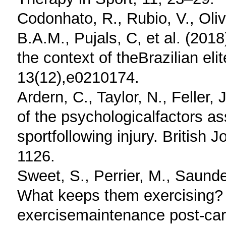
Codonhato, R., Rubio, V., Oli
B.A.M., Pujals, C, et al. (2018
the context of theBrazilian e
13(12),e0210174.
Ardern, C., Taylor, N., Feller, 
of the psychologicalfactors as
sportfollowing injury. British 
1126.
Sweet, S., Perrier, M., Saunde
What keeps them exercising? A
exercisemaintenance post-cardi