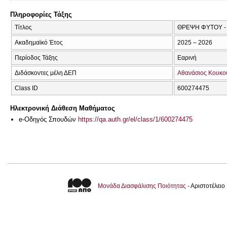
Πληροφορίες Τάξης
Τίτλος
ΘΡΕΨΗ ΦΥΤΟΥ -
Ακαδημαϊκό Έτος
2025 – 2026
Περίοδος Τάξης
Εαρινή
Διδάσκοντες μέλη ΔΕΠ
Αθανάσιος Κουκο
Class ID
600274475
Ηλεκτρονική Διάθεση Μαθήματος
e-Οδηγός Σπουδών
https://qa.auth.gr/el/class/1/600274475
Μονάδα Διασφάλισης Ποιότητας
- Αριστοτέλει