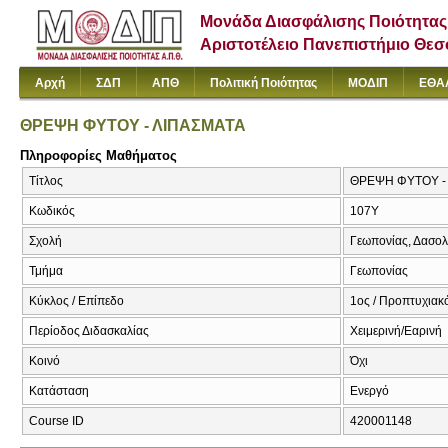
Μονάδα Διασφάλισης Ποιότητας
Αριστοτέλειο Πανεπιστήμιο Θε
Αρχή
ΣΔΠ
ΑΠΘ
Πολιτική Ποιότητας
ΜΟΔΙΠ
ΕΘΑ
ΘΡΕΨΗ ΦΥΤΟΥ - ΛΙΠΑΣΜΑΤΑ
Πληροφορίες Μαθήματος
Τίτλος
ΘΡΕΨΗ ΦΥΤΟΥ - 
Κωδικός
107Υ
Σχολή
Γεωπονίας, Δασολ
Τμήμα
Γεωπονίας
Κύκλος / Επίπεδο
1ος / Προπτυχιακ
Περίοδος Διδασκαλίας
Χειμερινή/Εαρινή
Κοινό
Όχι
Κατάσταση
Ενεργό
Course ID
420001148