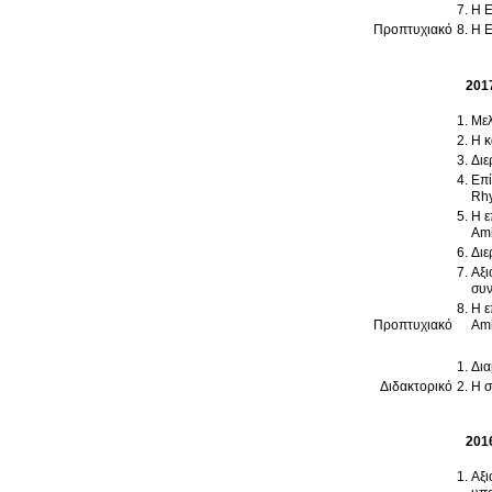
Η 
Προπτυχιακό
Η 
201
Μελ
Η κ
Διε
Επί
Rhy
H επί
Ami
Διε
Αξι
συν
H επί
Προπτυχιακό
Ami
Δια
Διδακτορικό
Η σ
201
Αξι