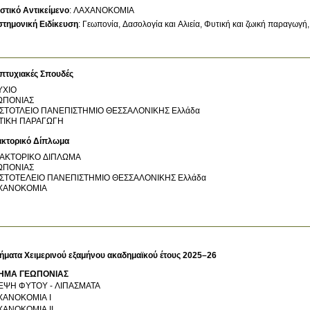
στικό Αντικείμενο
:
ΛΑΧΑΝΟΚΟΜΙΑ
στημονική Ειδίκευση
:
Γεωπονία, Δασολογία και Αλιεία
Φυτική και ζωική παραγωγή
πτυχιακές Σπουδές
ΥΧΙΟ
ΩΠΟΝΙΑΣ
ΙΣΤΟΤΛΕΙΟ ΠΑΝΕΠΙΣΤΗΜΙΟ ΘΕΣΣΑΛΟΝΙΚΗΣ
Ελλάδα
ΤΙΚΗ ΠΑΡΑΓΩΓΗ
ακτορικό Δίπλωμα
ΔΑΚΤΟΡΙΚΟ ΔΙΠΛΩΜΑ
ΩΠΟΝΙΑΣ
ΙΣΤΟΤΕΛΕΙΟ ΠΑΝΕΠΙΣΤΗΜΙΟ ΘΕΣΣΑΛΟΝΙΚΗΣ
Ελλάδα
ΧΑΝΟΚΟΜΙΑ
ήματα Χειμερινού εξαμήνου ακαδημαϊκού έτους 2025–26
ΗΜΑ ΓΕΩΠΟΝΙΑΣ
ΕΨΗ ΦΥΤΟΥ - ΛΙΠΑΣΜΑΤΑ
ΧΑΝΟΚΟΜΙΑ Ι
ΧΑΝΟΚΟΜΙΑ ΙΙ