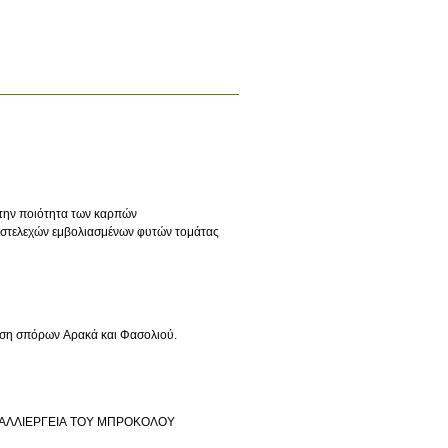
 την ποιότητα των καρπών
διστελεχών εμβολιασμένων φυτών τομάτας
Νερού και των σπόρων στη φύτρωση σπόρων Αρακά και Φασολιού.
ΚΑΛΛΙΕΡΓΕΙΑ ΤΟΥ ΜΠΡΟΚΟΛΟΥ