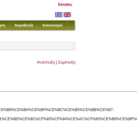
Είσοδος
ηση
Νομοθεσία
Κανονισμοί
Ανάπτυξη
|
Σύμπτυξη
%80%CE%B9%CE%BA%CE%BF/%CE%BC%CE%B5%CE%BB%CE%B7-
91%CE%BD%CE%B1%CF%83%CF%84%CE%AC%CF%83%CE%B9%CE%BF%