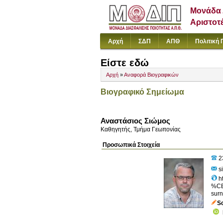
Μονάδα 
Αριστοτ
Αρχή
ΣΔΠ
ΑΠΘ
Πολιτική 
Είστε εδώ
Αρχή
»
Αναφορά Βιογραφικών
Βιογραφικό Σημείωμα
Αναστάσιος Σιώμος
Καθηγητής, Τμήμα Γεωπονίας
Προσωπικά Στοιχεία
2
s
h
%C
su
S