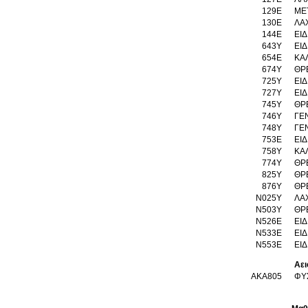
129Ε
ΜΕ
130Ε
ΛΑΧ
144Ε
ΕΙ
643Υ
ΕΙ
654Ε
ΚΑ
674Υ
ΘΡ
725Υ
ΕΙ
727Υ
ΕΙΔ
745Υ
ΘΡ
746Υ
ΓΕ
748Υ
ΓΕ
753Ε
ΕΙΔ
758Υ
ΚΑ
774Υ
ΘΡ
825Υ
ΘΡ
876Υ
ΘΡ
Ν025Υ
ΛΑ
Ν503Υ
ΘΡ
Ν526Ε
ΕΙΔ
Ν533Ε
ΕΙ
Ν553Ε
ΕΙΔ
Αει
AKA805
ΦΥ