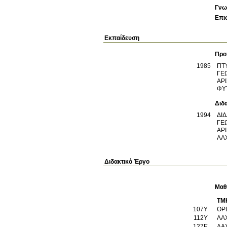
Γνω
Επι
Εκπαίδευση
Προ
1985
ΠΤ
ΓΕ
ΑΡ
ΦΥ
Διδ
1994
ΔΙ
ΓΕ
ΑΡ
ΛΑ
Διδακτικό Έργο
Μαθ
ΤΜ
107Υ
ΘΡ
112Υ
ΛΑ
127Ε
ΛΑ