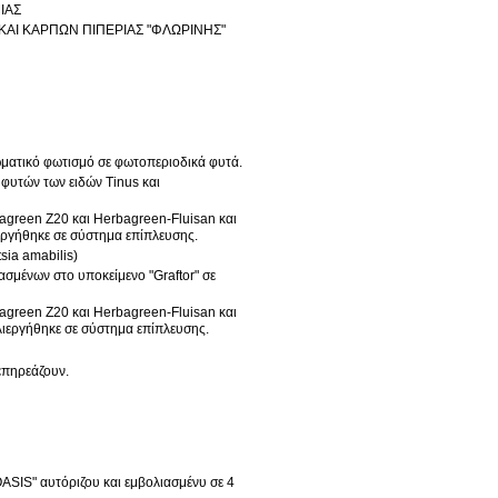
ΙΑΣ
ΑΙ ΚΑΡΠΩΝ ΠΙΠΕΡΙΑΣ "ΦΛΩΡΙΝΗΣ"
ατικό φωτισμό σε φωτοπεριοδικά φυτά.
inus και
εργήθηκε σε σύστημα επίπλευσης.
sia amabilis)
σμένων στο υποκείμενο "Graftor" σε
λιεργήθηκε σε σύστημα επίπλευσης.
επηρεάζουν.
ASIS" αυτόριζου και εμβολιασμένυ σε 4