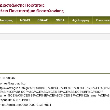
Διασφάλισης Ποιότητας
έλειο Πανεπιστήμιο Θεσσαλονίκης
Ποιότητας
ΜΟΔΙΠ
ΕΘΑΑΕ
ΟΜΕΑ
Αξιολόγηση
Πιστοποί
310998646
iomos@agro.auth.gr
ttp://www.agro.auth.gr/%CF%80%CF%81%CE%BF%CF%83%CF%89%CF
E%B4%CE%B5%CF%80/%CE%BC%CE%B5%CE%BB%CE%BF%CF%82/?
rname=%CE%A3%CE%B9%CF%8E%CE%BC%CE%BF%CF%82&name=%CE%
copus ID
6507319912
https://orcid.org/0000-0002-9133-6831