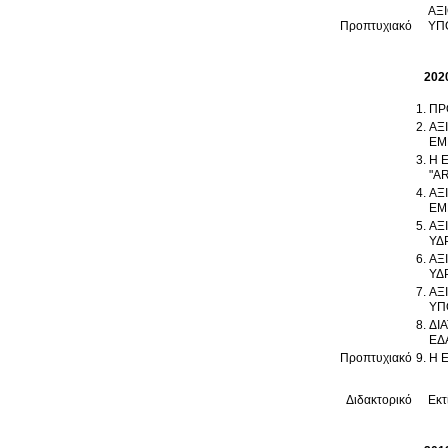
ΑΞ
Προπτυχιακό
ΥΠ
202
ΠΡ
ΑΞ
ΕΜ
Η 
"A
ΑΞ
ΕΜ
ΑΞ
ΥΔ
ΑΞ
ΥΔ
ΑΞ
ΥΠ
ΔΙ
ΕΔ
Προπτυχιακό
Η 
Διδακτορικό
Εκτ