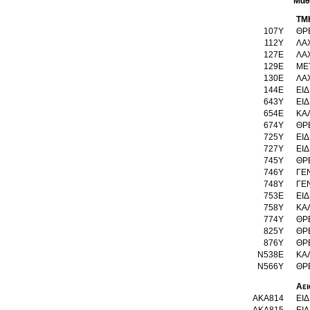
Μαθ
ΤΜ
107Υ
ΘΡ
112Υ
ΛΑ
127Ε
ΛΑ
129Ε
ΜΕ
130Ε
ΛΑΧ
144Ε
ΕΙ
643Υ
ΕΙ
654Ε
ΚΑ
674Υ
ΘΡ
725Υ
ΕΙ
727Υ
ΕΙΔ
745Υ
ΘΡ
746Υ
ΓΕ
748Υ
ΓΕ
753Ε
ΕΙΔ
758Υ
ΚΑ
774Υ
ΘΡ
825Υ
ΘΡ
876Υ
ΘΡ
Ν538Ε
ΚΑ
Ν566Υ
ΘΡ
Αει
AKA814
ΕΙ
AKA815
ΕΙ