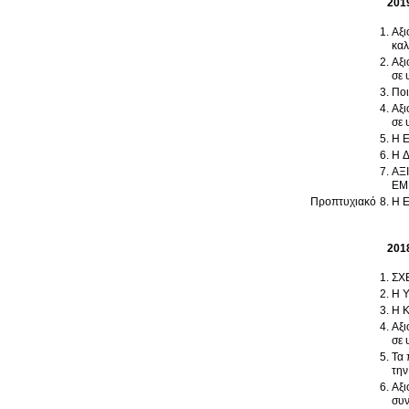
201
Αξι
καλ
Αξι
σε 
Ποι
Αξι
σε 
Η 
Η 
ΑΞ
ΕΜ
Προπτυχιακό
Η 
201
ΣΧ
Η 
Η 
Αξι
σε 
Τα 
την
Αξι
συν