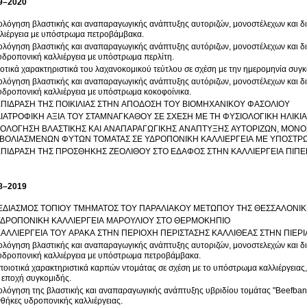
9–2020
ολόγηση βλαστικής και αναπαραγωγικής ανάπτυξης αυτοριζών, μονοστέλεχων και δ
λιέργεια με υπόστρωμα πετροβάμβακα.
ολόγηση βλαστικής και αναπαραγωγικής ανάπτυξης αυτόριζων, μονοστέλεχων και 
υδροπονική καλλιέργεια με υπόστρωμα περλίτη.
οτικά χαρακτηριστικά του λαχανοκομικού τεύτλου σε σχέση με την ημερομηνία συγκο
ολόγηση βλαστικής και αναπαραγωγικής ανάπτυξης αυτόριζων, μονοστέλεχων και 
υδροπονική καλλιέργεια με υπόστρωμα κοκοφοίνικα.
ΕΠΙΔΡΑΣΗ ΤΗΣ ΠΟΙΚΙΛΙΑΣ ΣΤΗΝ ΑΠΟΔΟΣΗ ΤΟΥ ΒΙΟΜΗΧΑΝΙΚΟΥ ΦΑΣΟΛΙΟΥ
ΔΙΑΤΡΟΦΙΚΗ ΑΞΙΑ ΤΟΥ ΣΤΑΜΝΑΓΚΑΘΟΥ ΣΕ ΣΧΕΣΗ ΜΕ ΤΗ ΦΥΣΙΟΛΟΓΙΚΗ ΗΛΙΚΙΑ
ΙΟΛΟΓΗΣΗ ΒΛΑΣΤΙΚΗΣ ΚΑΙ ΑΝΑΠΑΡΑΓΩΓΙΚΗΣ ΑΝΑΠΤΥΞΗΣ ΑΥΤΟΡΙΖΩΝ, ΜΟΝΟ
ΒΟΛΙΑΣΜΕΝΩΝ ΦΥΤΩΝ ΤΟΜΑΤΑΣ ΣΕ ΥΔΡΟΠΟΝΙΚΗ ΚΑΛΛΙΕΡΓΕΙΑ ΜΕ ΥΠΟΣΤΡΩ
ΕΠΙΔΡΑΣΗ ΤΗΣ ΠΡΟΣΘΗΚΗΣ ΖΕΟΛΙΘΟΥ ΣΤΟ ΕΔΑΦΟΣ ΣΤΗΝ ΚΑΛΛΙΕΡΓΕΙΑ ΠΙΠΕ
8–2019
ΕΔΙΑΣΜΟΣ ΤΟΠΙΟΥ ΤΜΗΜΑΤΟΣ ΤΟΥ ΠΑΡΑΛΙΑΚΟΥ ΜΕΤΩΠΟΥ ΤΗΣ ΘΕΣΣΑΛΟΝΙ
ΥΔΡΟΠΟΝΙΚΗ ΚΑΛΛΙΕΡΓΕΙΑ ΜΑΡΟΥΛΙΟΥ ΣΤΟ ΘΕΡΜΟΚΗΠΙΟ
ΚΑΛΛΙΕΡΓΕΙΑ ΤΟΥ ΑΡΑΚΑ ΣΤΗΝ ΠΕΡΙΟΧΗ ΠΕΡΙΣΤΑΣΗΣ ΚΑΛΛΙΘΕΑΣ ΣΤΗΝ ΠΙΕΡΙ
ολόγηση βλαστικής και αναπαραγωγικής ανάπτυξης αυτοριζών, μονοστελεχών και 
υδροπονική καλλιέργεια με υπόστρωμα πετροβάμβακα.
ποιοτικά χαρακτηριστικά καρπών ντομάτας σε σχέση με το υπόστρωμα καλλιέργεια
 εποχή συγκομιδής.
ολόγηση της βλαστικής και αναπαραγωγικής ανάπτυξης υβριδίου τομάτας "Beefban
θήκες υδροπονικής καλλιέργειας.