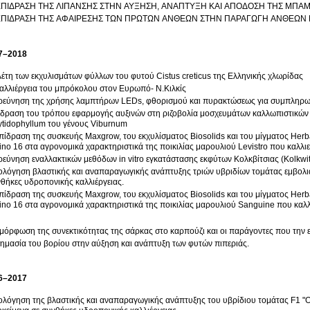
ΕΠΙΔΡΑΣΗ ΤΗΣ ΛΙΠΑΝΣΗΣ ΣΤΗΝ ΑΥΞΗΣΗ, ΑΝΑΠΤΥΞΗ ΚΑΙ ΑΠΟΔΟΣΗ ΤΗΣ ΜΠΑΜ
ΕΠΙΔΡΑΣΗ ΤΗΣ ΑΦΑΙΡΕΣΗΣ ΤΩΝ ΠΡΩΤΩΝ ΑΝΘΕΩΝ ΣΤΗΝ ΠΑΡΑΓΩΓΗ ΑΝΘΕΩΝ Κ
7–2018
έτη των εκχυλισμάτων φύλλων του φυτού Cistus creticus της Ελληνικής χλωρίδας
αλλιέργεια του μπρόκολου στον Ευρωπό- Ν.Κιλκίς
ρεύνηση της χρήσης λαμπτήρων LEDs, φθορισμού και πυρακτώσεως για συμπληρωμ
δραση του τρόπου εφαρμογής αυξινών στη ριζοβολία μοσχευμάτων καλλωπιστικών φυτών των ειδών T
tidophyllum του γένους Viburnum
δραση της συσκευής Maxgrow, του εκχυλίσματος Biosolids και του μίγματος Herbagreen Z20 και Herbagreen-Fluisan και
no 16 στα αγρονομικά χαρακτηριστικά της ποικιλίας μαρουλιού Levistro που καλλι
ρεύνηση εναλλακτικών μεθόδων in vitro εγκατάστασης εκφύτων Κολκβίτσιας (Kolkwit
ολόγηση βλαστικής και αναπαραγωγικής ανάπτυξης τριών υβριδίων τομάτας εμβολια
θήκες υδροπονικής καλλιέργειας.
δραση της συσκευής Maxgrow, του εκχυλίσματος Biosolids και του μίγματος Herbagreen Z20 και Herbagreen-Fluisan και
no 16 στα αγρονομικά χαρακτηριστικά της ποικιλίας μαρουλιού Sanguine που καλ
μόρφωση της συνεκτικότητας της σάρκας στο καρπούζι και οι παράγοντες που την 
ημασία του βορίου στην αύξηση και ανάπτυξη των φυτών πιπεριάς.
6–2017
ολόγηση της βλαστικής και αναπαραγωγικής ανάπτυξης του υβρίδιου τομάτας F1 "O