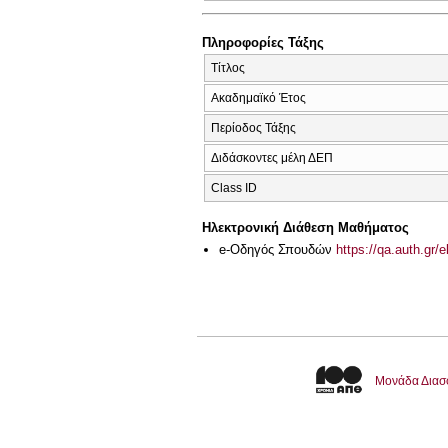
Πληροφορίες Τάξης
Τίτλος
Ακαδημαϊκό Έτος
Περίοδος Τάξης
Διδάσκοντες μέλη ΔΕΠ
Class ID
Ηλεκτρονική Διάθεση Μαθήματος
e-Οδηγός Σπουδών
https://qa.auth.gr/
Μονάδα Διασ