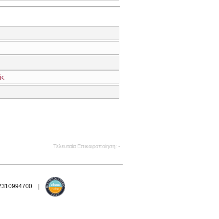
ής
Τελευταία Επικαιροποίηση
-
 2310994700 |