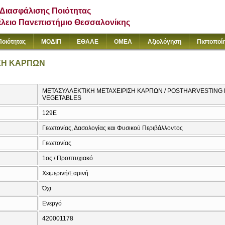
Διασφάλισης Ποιότητας
έλειο Πανεπιστήμιο Θεσσαλονίκης
Ποιότητας
ΜΟΔΙΠ
ΕΘΑΑΕ
ΟΜΕΑ
Αξιολόγηση
Πιστοποί
ΣΗ ΚΑΡΠΩΝ
ΜΕΤΑΣΥΛΛΕΚΤΙΚΗ ΜΕΤΑΧΕΙΡΙΣΗ ΚΑΡΠΩΝ / POSTHARVESTING 
VEGETABLES
129Ε
Γεωπονίας, Δασολογίας και Φυσικού Περιβάλλοντος
Γεωπονίας
1ος / Προπτυχιακό
Χειμερινή/Εαρινή
Όχι
Ενεργό
420001178