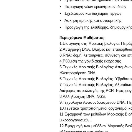
Παραγωγή νέων ερευνητικών ιδεών
Σχεδιασμός και διαχείριση έργων
Άσκηση κριτικής και αυτοκριτικής
Προαγωγή της ελεύθερης, δημιουργική
Περιεχόμενο Μαθήματος
1.Εισαγωγή στη Μοριακή βιολογία. Πειρά
2.Αντιγραφή DNA. Βλάβες και επιδιόρθω
3.RNA: δομή, λειτουργίες, σύνθεση και ε
4.Ρύθμιση της γονιδιακής έκφρασης
5.Τεχνικές Μοριακής Βιολογίας: Απομόνω
Ηλεκτροφόρεση DNA.
6.Τεχνικές Μοριακής Βιολογίας: Υβριδοπ
7.Τεχνικές Μοριακής Βιολογίας: Αλυσιδω
Διάφορες παραλλαγές της PCR. Εφαρμογ
8.Αλληλούχιση DNA, NGS.
9.Τεχνολογία Ανασυνδυασμένου DNA. Περ
10.Γενετικά τροποποιημένοι οργανισμοί κ
11.Εφαρμογή των μεθόδων Μοριακής Βιολο
μικροοργανισμών.
12.Εφαρμογή των μεθόδων Μοριακής Βιολο
αλλεργιογόνων στα τρόφιμα.