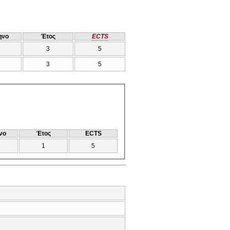
ηνο
Έτος
ECTS
3
5
3
5
νο
Έτος
ECTS
1
5