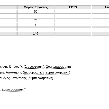
Φόρτος Εργασίας
ECTS
Ατ
52
3
76
6
3
140
απλής Επιλογής
(
Διαμορφωτική
,
Συμπερασματική
)
ομης Απάντησης
(
Διαμορφωτική
,
Συμπερασματική
)
ταμένης Απάντησης
(
Συμπερασματική
)
,
Συμπερασματική
)