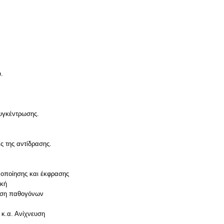
.
συγκέντρωσης.
ς της αντίδρασης.
νοποίησης και έκφρασης
ική
ίηση παθογόνων
 κ.α. Ανίχνευση