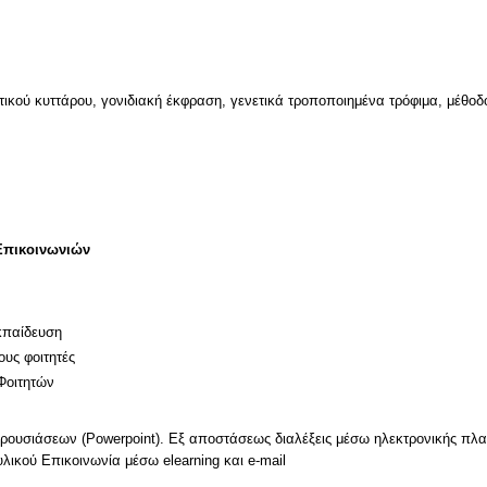
κού κυττάρου, γονιδιακή έκφραση, γενετικά τροποποιημένα τρόφιμα, μέθοδο
Επικοινωνιών
κπαίδευση
ους φοιτητές
Φοιτητών
ουσιάσεων (Powerpoint). Εξ αποστάσεως διαλέξεις μέσω ηλεκτρονικής πλα
ικού Επικοινωνία μέσω elearning και e-mail