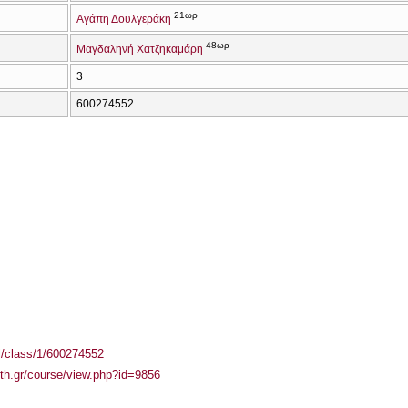
21ωρ
Αγάπη Δουλγεράκη
48ωρ
Μαγδαληνή Χατζηκαμάρη
3
600274552
el/class/1/600274552
auth.gr/course/view.php?id=9856