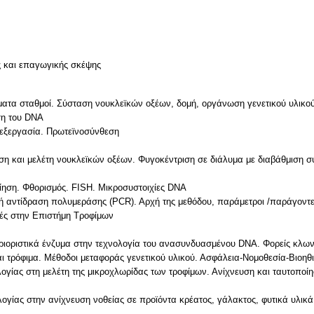
ς και επαγωγικής σκέψης
ματα σταθμοί. Σύσταση νουκλεϊκών οξέων, δομή, οργάνωση γενετικού υλικού
ση του DNA
πεξεργασία. Πρωτεϊνοσύνθεση
ση και μελέτη νουκλεϊκών οξέων. Φυγοκέντριση σε διάλυμα με διαβάθμιση 
οίηση. Φθορισμός. FISH. Μικροσυστοιχίες DΝΑ
τή αντίδραση πολυμεράσης (PCR). Αρχή της μεθόδου, παράμετροι /παράγοντε
ές στην Επιστήμη Τροφίμων
ιοριστικά ένζυμα στην τεχνολογία του ανασυνδυασμένου DNA. Φορείς κλω
αι τρόφιμα. Μέθοδοι μεταφοράς γενετικού υλικού. Ασφάλεια-Νομοθεσία-Βιοηθ
γίας στη μελέτη της μικροχλωρίδας των τροφίμων. Ανίχνευση και ταυτοπο
γίας στην ανίχνευση νοθείας σε προϊόντα κρέατος, γάλακτος, φυτικά υλικά