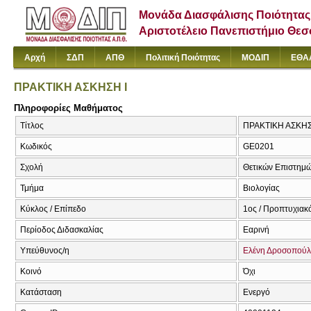
Μονάδα Διασφάλισης Ποιότητας
Αριστοτέλειο Πανεπιστήμιο Θε
Αρχή
ΣΔΠ
ΑΠΘ
Πολιτική Ποιότητας
ΜΟΔΙΠ
ΕΘΑ
ΠΡΑΚΤΙΚΗ ΑΣΚΗΣΗ Ι
Πληροφορίες Μαθήματος
Τίτλος
ΠΡΑΚΤΙΚΗ ΑΣΚΗΣΗ
Κωδικός
GE0201
Σχολή
Θετικών Επιστημ
Τμήμα
Βιολογίας
Κύκλος / Επίπεδο
1ος / Προπτυχιακ
Περίοδος Διδασκαλίας
Εαρινή
Υπεύθυνος/η
Ελένη Δροσοπού
Κοινό
Όχι
Κατάσταση
Ενεργό