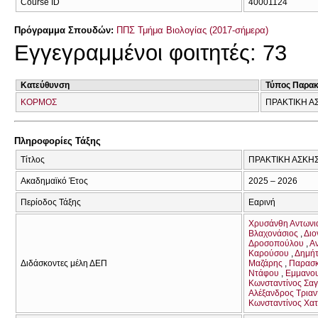
Course ID
40001124
Πρόγραμμα Σπουδών:
ΠΠΣ Τμήμα Βιολογίας (2017-σήμερα)
Εγγεγραμμένοι φοιτητές: 73
Κατεύθυνση
Τύπος Παρα
ΚΟΡΜΟΣ
ΠΡΑΚΤΙΚΗ Α
Πληροφορίες Τάξης
Τίτλος
ΠΡΑΚΤΙΚΗ ΑΣΚΗΣ
Ακαδημαϊκό Έτος
2025 – 2026
Περίοδος Τάξης
Εαρινή
Χρυσάνθη Αντωνι
Βλαχονάσιος
Διο
Δροσοπούλου
Α
Καρούσου
Δημήτ
Διδάσκοντες μέλη ΔΕΠ
Μαζάρης
Παρασκ
Ντάφου
Εμμανου
Κωνσταντίνος Σα
Αλέξανδρος Τριαν
Κωνσταντίνος Χατ