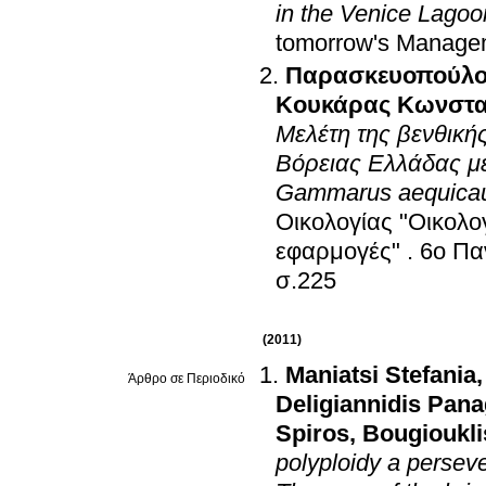
in the Venice Lagoo
tomorrow's Manage
Παρασκευοπούλο
Κουκάρας Κωνστα
Μελέτη της βενθική
Βόρειας Ελλάδας μ
Gammarus aequicau
Οικολογίας "Οικολο
εφαρμογές"
.
6ο Πα
σ.225
(2011)
Maniatsi Stefania
Άρθρο σε Περιοδικό
Deligiannidis Pana
Spiros
,
Bougioukli
polyploidy a perseve