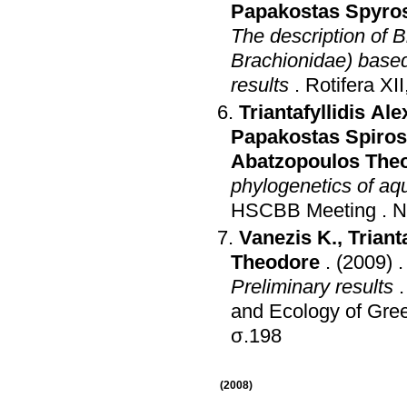
Papakostas Spyro
The description of B
Brachionidae) based
results
.
Rotifera XI
Triantafyllidis Al
Papakostas Spiros
Abatzopoulos The
phylogenetics of aq
HSCBB Meeting
.
N
Vanezis K.
,
Triant
Theodore
.
(2009)
Preliminary results
and Ecology of Gre
σ.198
(2008)