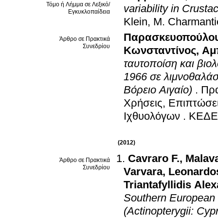
Τόμο ή Λήμμα σε Λεξικό/
variability in Crusta
Εγκυκλοπαίδεια
Klein, M. Charmant
Παρασκευοπούλου
Άρθρο σε Πρακτικά
Συνεδρίου
Κωνσταντίνος
,
Αμ
ταυτοποίση και βιολ
1966 σε λιμνοθαλά
Βόρειο Αιγαίο)
.
Πρα
Χρήσεις, Επιπτώσει
Ιχθυολόγων
.
ΚΕΔΕΑ
(2012)
Cavraro F.
,
Malava
Άρθρο σε Πρακτικά
Συνεδρίου
Varvara
,
Leonardos
Triantafyllidis Ale
Southern European 
(Actinopterygii: Cyp