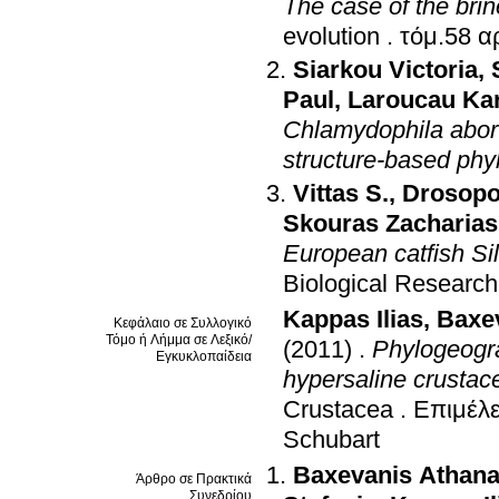
The case of the bri
evolution
.
Siarkou Victoria
,
Paul
,
Laroucau Ka
Chlamydophila abort
structure-based phy
Vittas S.
,
Drosopo
Skouras Zacharias
European catfish Sil
Biological Research
Kappas Ilias
,
Baxe
Κεφάλαιο σε Συλλογικό
Τόμο ή Λήμμα σε Λεξικό/
(2011)
.
Phylogeogra
Εγκυκλοπαίδεια
hypersaline crustac
Crustacea
.
Επιμέλε
Schubart
Baxevanis Athana
Άρθρο σε Πρακτικά
Συνεδρίου