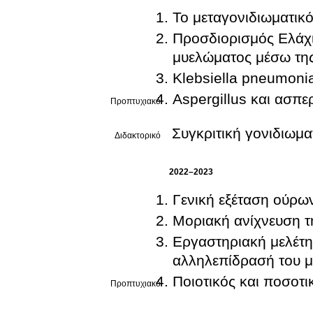
Το μεταγονιδιωματικ
Προσδιορισμός Ελάχ
μυελώματος μέσω της
Klebsiella pneumonia
Aspergillus και ασπ
Προπτυχιακό
Συγκριτική γονιδιωμ
Διδακτορικό
2022–2023
Γενική εξέταση ούρω
Μοριακή ανίχνευση τ
Εργαστηριακή μελέτη
αλληλεπίδρασή του μ
Ποιοτικός και ποσοτ
Προπτυχιακό