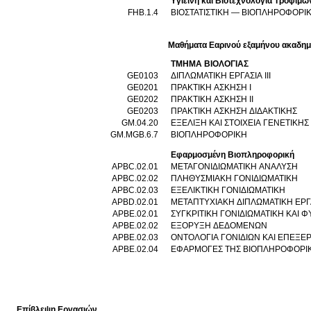
Υγιεινή και Βιοτεχνολογία Τροφίμω
FHB.1.4
ΒΙΟΣΤΑΤΙΣΤΙΚΗ — ΒΙΟΠΛΗΡΟΦΟΡ
Μαθήματα Εαρινού εξαμήνου ακαδημ
ΤΜΗΜΑ ΒΙΟΛΟΓΙΑΣ
GE0103
ΔΙΠΛΩΜΑΤΙΚΗ ΕΡΓΑΣΙΑ ΙΙΙ
GE0201
ΠΡΑΚΤΙΚΗ ΑΣΚΗΣΗ Ι
GE0202
ΠΡΑΚΤΙΚΗ ΑΣΚΗΣΗ ΙΙ
GE0203
ΠΡΑΚΤΙΚΗ ΑΣΚΗΣΗ ΔΙΔΑΚΤΙΚΗΣ
GM.04.20
ΕΞΕΛΙΞΗ ΚΑΙ ΣΤΟΙΧΕΙΑ ΓΕΝΕΤΙΚ
GM.MGB.6.7
ΒΙΟΠΛΗΡΟΦΟΡΙΚΗ
Εφαρμοσμένη Βιοπληροφορική
APBC.02.01
ΜΕΤΑΓΟΝΙΔΙΩΜΑΤΙΚΗ ΑΝΑΛΥΣΗ
APBC.02.02
ΠΛΗΘΥΣΜΙΑΚΗ ΓΟΝΙΔΙΩΜΑΤΙΚΗ
APBC.02.03
ΕΞΕΛΙΚΤΙΚΗ ΓΟΝΙΔΙΩΜΑΤΙΚΗ
APBD.02.01
ΜΕΤΑΠΤΥΧΙΑΚΗ ΔΙΠΛΩΜΑΤΙΚΗ ΕΡΓΑ
APBE.02.01
ΣΥΓΚΡΙΤΙΚΗ ΓΟΝΙΔΙΩΜΑΤΙΚΗ ΚΑΙ 
APBE.02.02
ΕΞΟΡΥΞΗ ΔΕΔΟΜΕΝΩΝ
APBE.02.03
ΟΝΤΟΛΟΓΙΑ ΓΟΝΙΔΙΩΝ ΚΑΙ ΕΠΕΞΕ
APBE.02.04
ΕΦΑΡΜΟΓΕΣ ΤΗΣ ΒΙΟΠΛΗΡΟΦΟΡΙΚΗ
Επίβλεψη Εργασιών