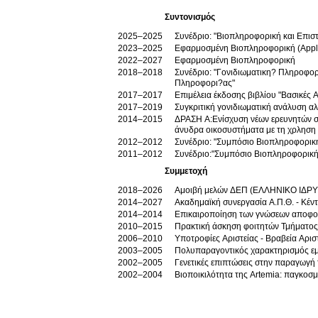
Συντονισμός
2025–2025
Συνέδριο: "Βιοπληροφορική και Επι
2023–2025
Εφαρμοσμένη Βιοπληροφορική (Applie
2022–2027
Εφαρμοσμένη Βιοπληροφορική
2018–2018
Συνέδριο: "Γονιδιωματικη? Πληροφορι
Πληροφορι?ας"
2017–2017
Επιμέλεια έκδοσης βιβλίου "Βασικές Α
2017–2019
Συγκριτική γονιδιωματική ανάλυση 
2014–2015
ΔΡΑΣΗ Α:Ενίσχυση νέων ερευνητών σ
άνυδρα οικοσυστήματα με τη χρληση
2012–2012
Συνέδριο: "Συμπόσιο Βιοπληροφορικ
2011–2012
Συνέδριο:"Συμπόσιο Βιοπληροφορική
Συμμετοχή
2018–2026
Αμοιβή μελών ΔΕΠ (ΕΛΛΗΝΙΚΟ ΙΔΡΥ
2014–2027
Ακαδημαϊκή συνεργασία Α.Π.Θ. - Κέν
2014–2014
Επικαιροποίηση των γνώσεων αποφοί
2010–2015
Πρακτική άσκηση φοιτητών Τμήματος 
2006–2010
2003–2005
Πολυπαραγοντικός χαρακτηρισμός εμ
2002–2005
Γενετικές επιπτώσεις στην παραγωγή
2002–2004
Βιοποικιλότητα της Artemia: παγκοσμ