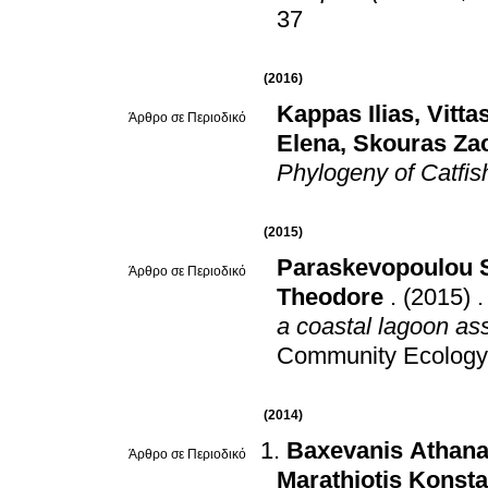
37
(2016)
Kappas Ilias
,
Vitta
Άρθρο σε Περιοδικό
Elena
,
Skouras Za
Phylogeny of Catfish
(2015)
Paraskevopoulou 
Άρθρο σε Περιοδικό
Theodore
.
(2015)
a coastal lagoon as
Community Ecology
(2014)
Baxevanis Athana
Άρθρο σε Περιοδικό
Marathiotis Konsta