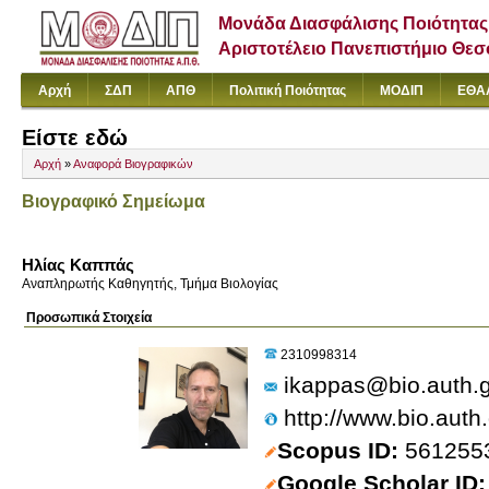
Μονάδα Διασφάλισης Ποιότητας
Αριστοτέλειο Πανεπιστήμιο Θε
Αρχή
ΣΔΠ
ΑΠΘ
Πολιτική Ποιότητας
ΜΟΔΙΠ
ΕΘΑ
Είστε εδώ
Αρχή
»
Αναφορά Βιογραφικών
Βιογραφικό Σημείωμα
Ηλίας Καππάς
Αναπληρωτής Καθηγητής, Τμήμα Βιολογίας
Προσωπικά Στοιχεία
2310998314
ikappas@bio.auth.g
http://www.bio.auth
Scopus ID
561255
Google Scholar ID