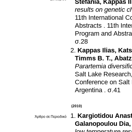
Stefania
,
Kappas Il
results on genetic 
11th International 
Abstracts
.
11th Int
Program and Abstra
σ.28
Kappas Ilias
,
Kats
Timms B. T.
,
Abatz
Parartemia diversific
Salt Lake Research
Conference on Salt
Argentina
.
σ.41
(2010)
Kargiotidou Anas
Άρθρο σε Περιοδικό
Galanopoulou Dia
low temperature res