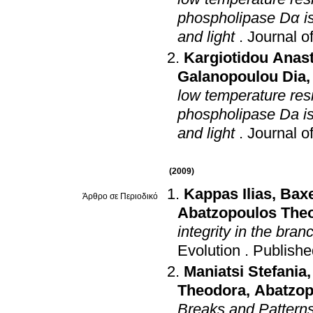
phospholipase Dα iso
and light
.
Journal o
Kargiotidou Anas
Galanopoulou Dia
low temperature res
phospholipase Da iso
and light
.
Journal o
(2009)
Kappas Ilias
,
Baxe
Άρθρο σε Περιοδικό
Abatzopoulos The
integrity in the bra
Evolution
.
Publishe
Maniatsi Stefania
Theodora
,
Abatzop
Breaks and Patterns