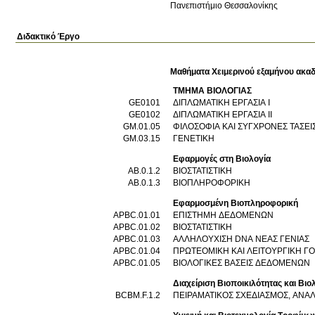
Πανεπιστήμιο Θεσσαλονίκης
Διδακτικό Έργο
Μαθήματα Χειμερινού εξαμήνου ακαδ
ΤΜΗΜΑ ΒΙΟΛΟΓΙΑΣ
GE0101
ΔΙΠΛΩΜΑΤΙΚΗ ΕΡΓΑΣΙΑ Ι
GE0102
ΔΙΠΛΩΜΑΤΙΚΗ ΕΡΓΑΣΙΑ ΙΙ
GM.01.05
ΦΙΛΟΣΟΦΙΑ ΚΑΙ ΣΥΓΧΡΟΝΕΣ ΤΑΣΕΙ
GM.03.15
ΓΕΝΕΤΙΚΗ
Εφαρμογές στη Βιολογία
AB.0.1.2
ΒΙΟΣΤΑΤΙΣΤΙΚΗ
AB.0.1.3
ΒΙΟΠΛΗΡΟΦΟΡΙΚΗ
Εφαρμοσμένη Βιοπληροφορική
APBC.01.01
ΕΠΙΣΤΗΜΗ ΔΕΔΟΜΕΝΩΝ
APBC.01.02
ΒΙΟΣΤΑΤΙΣΤΙΚΗ
APBC.01.03
ΑΛΛΗΛΟΥΧΙΣΗ DNA ΝΕΑΣ ΓΕΝΙΑΣ
APBC.01.04
ΠΡΩΤΕΟΜΙΚΗ ΚΑΙ ΛΕΙΤΟΥΡΓΙΚΗ ΓΟ
APBC.01.05
ΒΙΟΛΟΓΙΚΕΣ ΒΑΣΕΙΣ ΔΕΔΟΜΕΝΩΝ
Διαχείριση Βιοποικιλότητας και Β
BCBM.F.1.2