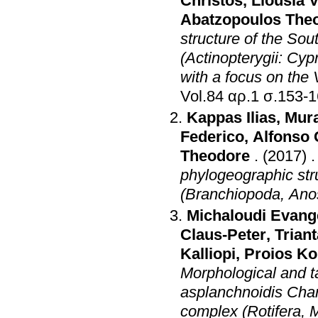
Christos
,
Liousia 
Abatzopoulos The
structure of the So
(Actinopterygii: Cyp
with a focus on the
Vol.84 αρ.1 σ.15
Kappas Ilias
,
Mura
Federico
,
Alfonso 
Theodore
.
(2017)
phylogeographic stru
(Branchiopoda, Ano
Michaloudi Evang
Claus-Peter
,
Triant
Kalliopi
,
Proios Ko
Morphological and 
asplanchnoidis Chari
complex (Rotifera,