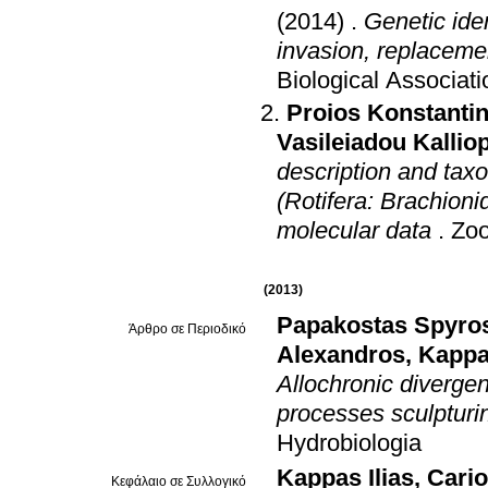
(2014)
.
Genetic iden
invasion, replaceme
Biological Associat
Proios Konstanti
Vasileiadou Kalliop
description and tax
(Rotifera: Brachion
molecular data
.
Zoo
(2013)
Papakostas Spyro
Άρθρο σε Περιοδικό
Alexandros
,
Kappas
Allochronic diverge
processes sculpturin
Hydrobiologia
Kappas Ilias
,
Cario
Κεφάλαιο σε Συλλογικό