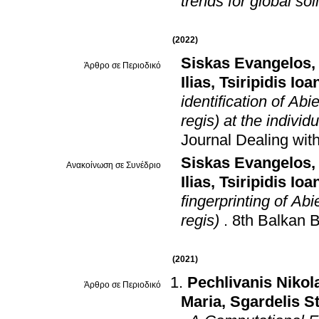
trends for global soil
(2022)
Siskas Evangelos
Άρθρο σε Περιοδικό
Ilias
,
Tsiripidis Ioa
identification of Abi
regis) at the individu
Journal Dealing with
Siskas Evangelos
Ανακοίνωση σε Συνέδριο
Ilias
,
Tsiripidis Ioa
fingerprinting of Abi
regis)
.
8th Balkan 
(2021)
Pechlivanis Nikol
Άρθρο σε Περιοδικό
Maria
,
Sgardelis S