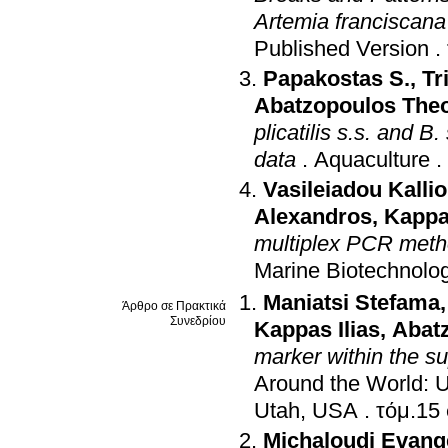
Artemia franciscana
Published Version
.
Papakostas S.
,
Tr
Abatzopoulos The
plicatilis s.s. and B
data
.
Aquaculture
.
Vasileiadou Kalli
Alexandros
,
Kappas
multiplex PCR method
Marine Biotechnolo
Maniatsi Stefama
Άρθρο σε Πρακτικά
Συνεδρίου
Kappas Ilias
,
Abat
marker within the s
Around the World: 
Utah, USA
.
Michaloudi Evang