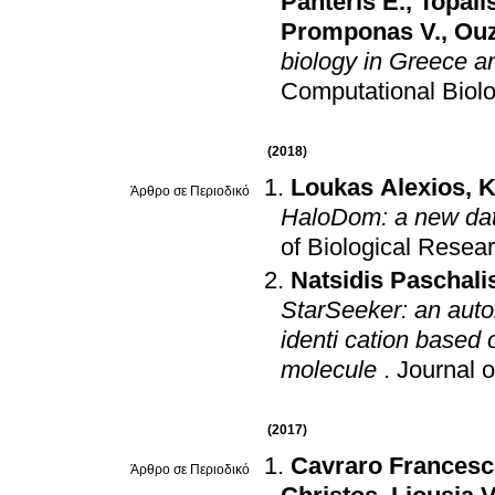
Panteris E.
,
Topalis
Promponas V.
,
Ouz
biology in Greece a
Computational Biol
(2018)
Loukas Alexios
,
K
Άρθρο σε Περιοδικό
HaloDom: a new data
of Biological Resea
Natsidis Paschali
StarSeeker: an aut
identi cation based
molecule
.
Journal o
(2017)
Cavraro Frances
Άρθρο σε Περιοδικό