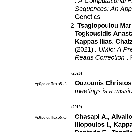
.
A Computational F
Sequences: An App
Genetics
Tsagiopoulou Mar
Togkousidis Anast
Kappas Ilias
,
Chatz
(2021)
.
UMIc: A Pre
Reads Correction
.
(2020)
Ouzounis Christos
Άρθρο σε Περιοδικό
meetings is a missio
(2019)
Chasapi A.
,
Aivalio
Άρθρο σε Περιοδικό
Iliopoulos I.
,
Kappas