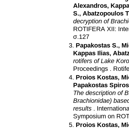
Alexandros
,
Kappas
S.
,
Abatzopoulos 
decryption of Brachi
ROTIFERA XII: Inter
σ.127
Papakostas S.
,
Mi
Kappas Ilias
,
Abat
rotifers of Lake Kor
Proceedings
.
Rotife
Proios Kostas
,
Mi
Papakostas Spiros
The description of B
Brachionidae) based
results
.
Internatio
Symposium on ROT
Proios Kostas
,
Mi