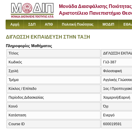
Μονάδα Διασφάλισης Ποιότητας
Αριστοτέλειο Πανεπιστήμιο Θε
Αρχή
ΣΔΠ
ΑΠΘ
Πολιτική Ποιότητας
ΜΟΔΙΠ
ΕΘΑ
ΔΙΓΛΩΣΣΗ ΕΚΠΑΙΔΕΥΣΗ ΣΤΗΝ ΤΑΞΗ
Πληροφορίες Μαθήματος
Τίτλος
ΔΙΓΛΩΣΣΗ ΕΚΠΑΙ
Κωδικός
Γλ3-387
Σχολή
Φιλοσοφική
Τμήμα
Αγγλικής Γλώσσας
Κύκλος / Επίπεδο
1ος / Προπτυχιακ
Περίοδος Διδασκαλίας
Χειμερινή/Εαρινή
Κοινό
Όχι
Κατάσταση
Ενεργό
Course ID
600019591