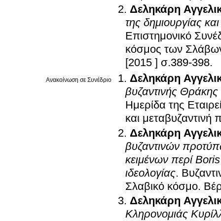
Δεληκάρη Αγγελι
της δημιουργίας κα
Επιστημονικό Συνέδ
κόσμος των Σλάβων
[2015 ] σ.389-398
.
Δεληκάρη Αγγελι
Ανακοίνωση σε Συνέδριο
βυζαντινής Θράκης
Ημερίδα της Εταιρ
και μεταβυζαντινή 
Δεληκάρη Αγγελι
βυζαντινών προτύπ
κειμένων περί Boris
ιδεολογίας
.
Βυζαντι
Σλαβικό κόσμο
.
Βέρ
Δεληκάρη Αγγελι
Κληρονομιάς Κυρίλ