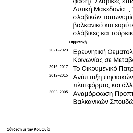
φάση): Σλάβικες επ
Δυτική Μακεδονία. ,
σλαβικών τοπωνυμίω
βαλκανικό και ευρύ
σλάβικες και τούρκι
Συμμετοχή
2021–2023
Ερευνητική Θεματο
Kοινωνίας σε Mεταβ
2016–2017
Το Οικουμενικό Πατρι
2012–2015
Ανάπτυξη ψηφιακών 
πλατφόρμας και άλλ
2003–2005
Αναμόρφωση Προπτυ
Βαλκανικών Σπουδ
Σύνδεση με την Κοινωνία