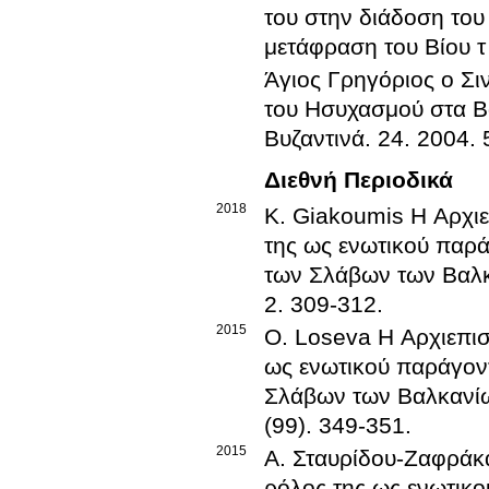
του στην διάδοση το
μετάφραση του Βίου τ
Άγιος Γρηγόριος ο Σι
του Ησυχασμού στα Β
Βυζαντινά
.
24
.
2004
.
Διεθνή Περιοδικά
2018
K. Giakoumis
Η Αρχι
της ως ενωτικού παρά
των Σλάβων των Βαλκ
2
.
309-312
.
2015
O. Loseva
Η Αρχιεπι
ως ενωτικού παράγοντ
Σλάβων των Βαλκανίω
(99)
.
349-351
.
2015
Α. Σταυρίδου-Ζαφράκ
ρόλος της ως ενωτικο