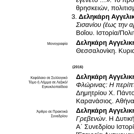
θρησκειών, πολιτι
Δεληκάρη Αγγελι
Σισανίου (έως την α
Βοΐου. Ιστορία/Πολ
Δεληκάρη Αγγελικ
Μονογραφία
Θεσσαλονίκη
.
Κυρι
(2016)
Δεληκάρη Αγγελικ
Κεφάλαιο σε Συλλογικό
Τόμο ή Λήμμα σε Λεξικό/
Φλώρινας: Η περίπ
Εγκυκλοπαίδεια
Δημητρίου Χ. Πάντ
Καρανάσιος
.
Αθήν
Δεληκάρη Αγγελικ
Άρθρο σε Πρακτικά
Συνεδρίου
Γρεβενών
.
Η Δυτικ
Α΄ Συνεδρίου Ιστορ