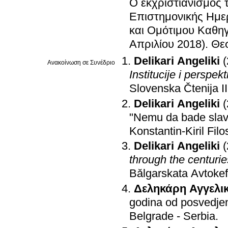
Ο εκχριστιανισμός 
Επιστημονικής Ημε
και Ομότιμου Καθηγ
Απριλίου 2018)
.
Θε
Delikari Angeliki
Ανακοίνωση σε Συνέδριο
Institucije i perspekt
Slovenska Čtenija II
Delikari Angeliki
"Nemu da bade slava,
Konstantin-Kiril Filo
Delikari Angeliki
through the centuri
Bǎlgarskata Avtokef
Δεληκάρη Αγγελι
godina od posvedjen
Belgrade - Serbia
.