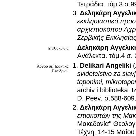
Τετράδια
.
τόμ.3 
Δεληκάρη Αγγελι
εκκλησιαστικό προσ
αρχιεπισκόπου Αχρ
Σερβικής Εκκλησία
Δεληκάρη Αγγελικ
Βιβλιοκρισία
Ανάλεκτα
.
τόμ.
Delikari Angeliki
Άρθρο σε Πρακτικά
Συνεδρίου
svidetelstvo za slavj
toponimi, mikrotopon
archiv i biblioteka. I
D. Peev
.
σ.588-609
Δεληκάρη Αγγελι
επισκοπών της Μακ
Μακεδονία" Θεολογία
Τέχνη, 14-15 Μαΐο