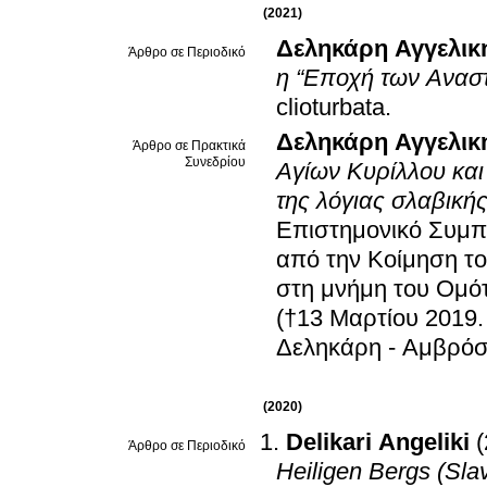
(2021)
Δεληκάρη Αγγελικ
Άρθρο σε Περιοδικό
η “Εποχή των Αναστ
clioturbata
.
Δεληκάρη Αγγελικ
Άρθρο σε Πρακτικά
Συνεδρίου
Αγίων Κυρίλλου και
της λόγιας σλαβική
Επιστημονικό Συμπό
από την Κοίμηση το
στη μνήμη του Ομό
(†13 Μαρτίου 2019
Δεληκάρη - Αμβρόσ
(2020)
Delikari Angeliki
Άρθρο σε Περιοδικό
Heiligen Bergs (Sl