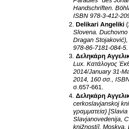
Paradies" des Johan
Handschriften. Böhl
ISBN 978-3-412-20
Delikari Angeliki
Slovena. Duchovno i
Dragan Stojaković)
978-86-7181-084-5
Δεληκάρη Αγγελι
Lux. Κατάλογος Έκθ
2014/January 31-Ma
2014, 160 σσ., ISB
σ.657-661
.
Δεληκάρη Αγγελι
cerkoslavjanskoj k
γραμματεία) [Slavia
Slavjanovedenija, C
knižnosti], Moskva,