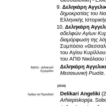
Θεσσαλονίκη - Ελλ
Δεληκάρη Αγγελι
δημοκρατίας του N
Ελληνικής Ιστορική
Δεληκάρη Αγγελ
αδελφών Αγίων Κυρί
διαμόρφωση της λόγ
Συμπόσιο «Θεσσαλον
του Αγίου Κυρίλλο
του ΑΠΘ Νικόλαου 
Δεληκάρη Αγγελική
Βιβλίο - Διδακτικό
Εγχειρίδιο
Μεσαιωνική Ρωσία
(2018)
Delikari Angeliki
(
Άρθρο σε Περιοδικό
Arhiepiskopija
.
Sobo