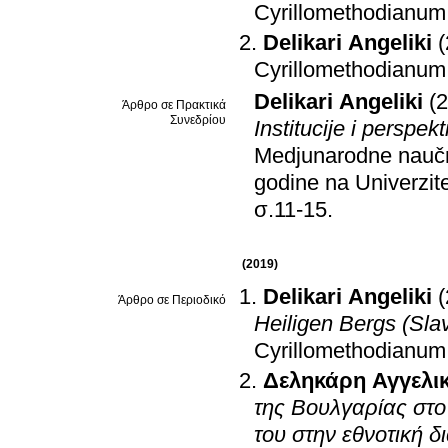
Cyrillomethodianum
Delikari Angeliki
Cyrillomethodianum
Delikari Angeliki
(
Άρθρο σε Πρακτικά
Συνεδρίου
Institucije i perspekt
Medjunarodne naučn
godine na Univerzit
σ.11-15
.
(2019)
Delikari Angeliki
Άρθρο σε Περιοδικό
Heiligen Bergs (Sl
Cyrillomethodianum
Δεληκάρη Αγγελι
της Βουλγαρίας στο
του στην εθνοτική 