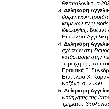
Θεσσαλονίκη
.
σ.20
Δεληκάρη Αγγελι
βυζαντινών προτύπ
κειμένων περί Boris
ιδεολογίας
.
Βυζαντι
Επιμέλεια:Αγγελικ
Δεληκάρη Αγγελι
σχέσεων στη διαμόρ
κατάστασης στην π
περιοχή της από το
Πρακτικά Γ΄ Συνεδρ
Επιμέλεια:Χ. Καρα
Κοζάνη
.
σ. 35-50
.
Δεληκάρη Αγγελι
Καθηγητής της Ιστο
Τμήματος Θεολογίας