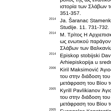
ιστορία των Σλάβων τ
351-357
.
2014
Ja. Šaranac Stamenk
Studije
.
11
.
731-732
.
2014
Μ. Τρίτος
Η Αρχιεπισ
ως ενωτικού παράγοντ
Σλάβων των Βαλκανίω
2014
Episkop stobijski Dav
Arhiepiskopija u sre
2006
Kiril Maksimović
Άγιο
του στην διάδοση το
μετάφραση του Βίου τ
2005
Kyrill Pavlikianov
Άγι
του στην διάδοση το
μετάφραση του Βίου τ
2005