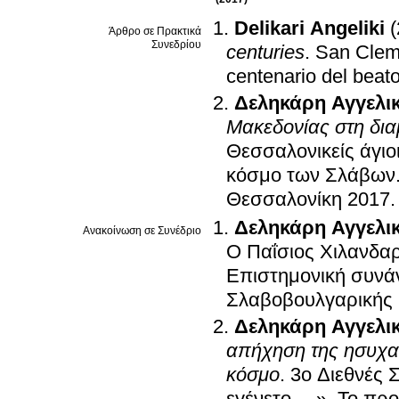
Delikari Angeliki
Άρθρο σε Πρακτικά
Συνεδρίου
centuries
.
San Cleme
centenario del beato
Δεληκάρη Αγγελι
Μακεδονίας στη δι
Θεσσαλονικείς άγιο
κόσμο των Σλάβων.
Θεσσαλονίκη 2017
Δεληκάρη Αγγελι
Ανακοίνωση σε Συνέδριο
Ο Παΐσιος Χιλανδαρ
Επιστημονική συνά
Σλαβοβουλγαρικής 
Δεληκάρη Αγγελι
απήχηση της ησυχασ
κόσμο
.
3ο Διεθνές 
εγένετο …». Το πρ