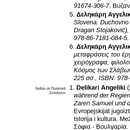
91674-306-7
.
Βυζαν
Δεληκάρη Αγγελι
Slovena. Duchovno i
Dragan Stojaković)
978-86-7181-084-5
Δεληκάρη Αγγελι
μεταφράσεις του έρ
χειρόγραφα, φιλολογ
Κόσμος των Σλάβων 
225 σσ., ISBN: 978
Delikari Angeliki
Άρθρο σε Πρακτικά
Συνεδρίου
während der Regieru
Zaren Samuel und d
Evropejskijat jugoiz
Istorija i kultura. 
Σόφια - Βουλγαρία
.