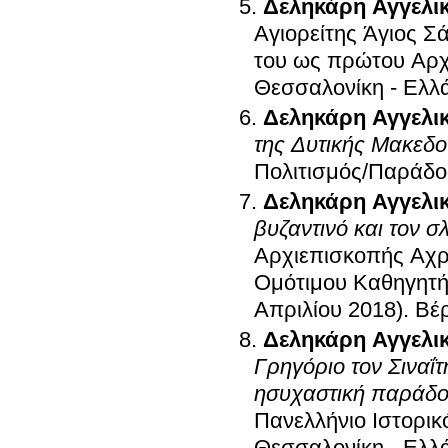
Δεληκάρη Αγγελι
Αγιορείτης Άγιος Σ
του ως πρώτου Αρχ
Θεσσαλονίκη - Ελλ
Δεληκάρη Αγγελι
της Δυτικής Μακεδο
Πολιτισμός/Παράδοσ
Δεληκάρη Αγγελι
βυζαντινό και τον σ
Αρχιεπισκοπής Αχρ
Ομότιμου Καθηγητή
Απριλίου 2018)
.
Βέρ
Δεληκάρη Αγγελι
Γρηγόριο τον Σιναΐ
ησυχαστική παράδοσ
Πανελλήνιο Ιστορικ