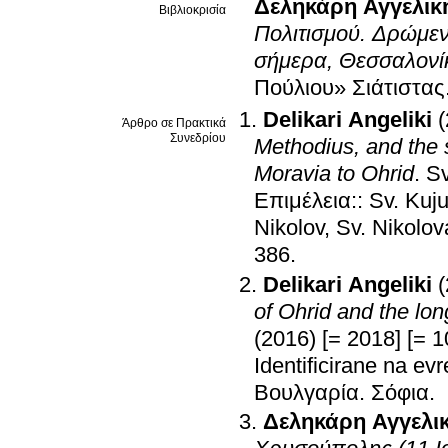
Δεληκάρη Αγγελικ
Βιβλιοκρισία
Πολιτισμού. Δρώμεν
σήμερα, Θεσσαλονί
Πούλιου» Σιάτιστας
Delikari Angeliki
Άρθρο σε Πρακτικά
Συνεδρίου
Methodius, and the 
Moravia to Ohrid
.
Sv
Επιμέλεια:: Sv. Kuj
Nikolov, Sv. Nikolov
386
.
Delikari Angeliki
of Ohrid and the lon
(2016) [= 2018] [= 1
Identificirane na evre
Βουλγαρία
.
Σόφια
.
Δεληκάρη Αγγελι