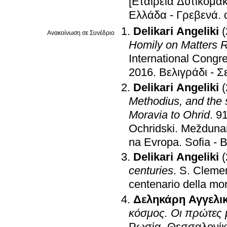
[Εταιρεία Δυτικομα
Ελλάδα - Γρεβενά
.
Delikari Angeliki
Ανακοίνωση σε Συνέδριο
Homily on Matters R
International Congr
2016
.
Βελιγράδι - Σ
Delikari Angeliki
Methodius, and the 
Moravia to Ohrid
.
91
Ochridski. Meždunar
na Evropa
.
Sofia - 
Delikari Angeliki
centuries
.
S. Clemen
centenario della mo
Δεληκάρη Αγγελι
κόσμος. Οι πρώτες 