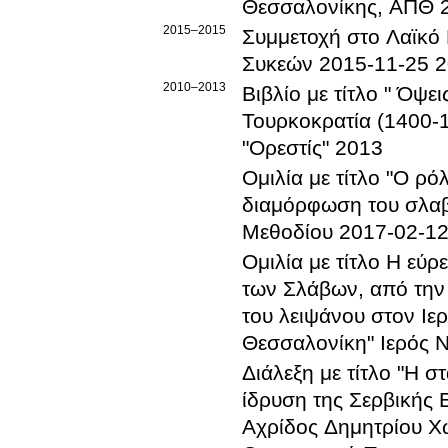
Θεσσαλονίκης, ΑΠΘ
2015
–2015
Συμμετοχή στο Λαϊκό
Συκεών
2015-11-25
2
2010
–2013
Βιβλίο με τίτλο " Όψε
Τουρκοκρατία (1400-
"Ορεστίς"
2013
Ομιλία με τίτλο "Ο ρ
διαμόρφωση του σλαβ
Μεθοδίου
2017-02-1
Ομιλία με τίτλο Η εύ
των Σλάβων, από την 
του λειψάνου στον Ιε
Θεσσαλονίκη"
Ιερός 
Διάλεξη με τίτλο "Η 
ίδρυση της Σερβικής 
Αχρίδος Δημητρίου Χ