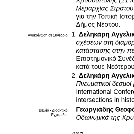
Χρυσούπολης (11 Ιο
Μεραρχίας Στρατού
για την Τοπική Ιστ
Δήμος Νέστου
.
Δεληκάρη Αγγελι
Ανακοίνωση σε Συνέδριο
σχέσεων στη διαμόρ
κατάστασης στην π
Επιστημονικό Συνέδ
κατά τους Νεότερο
Δεληκάρη Αγγελι
Πνευματικοί δεσμοί 
International Confe
intersections in hist
Γεωργιάδης Θεοφ
Βιβλίο - Διδακτικό
Εγχειρίδιο
Οδωνυμικά της Χρυσ
(2017)