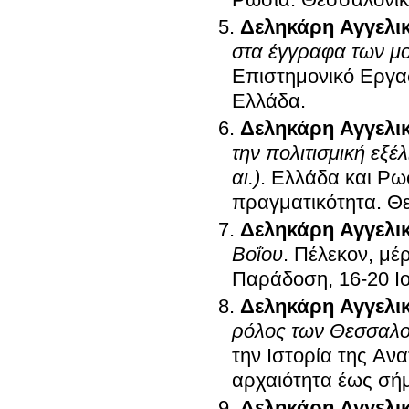
Ρωσία
.
Θεσσαλονίκ
Δεληκάρη Αγγελι
στα έγγραφα των μ
Επιστημονικό Εργασ
Ελλάδα
.
Δεληκάρη Αγγελι
την πολιτισμική εξέ
αι.)
.
Ελλάδα και Ρωσ
πραγματικότητα
.
Θε
Δεληκάρη Αγγελι
Βοΐου
.
Πέλεκον, μέρ
Παράδοση, 16-20 Ι
Δεληκάρη Αγγελι
ρόλος των Θεσσαλο
την Ιστορία της Ανα
αρχαιότητα έως σή
Δεληκάρη Αγγελι