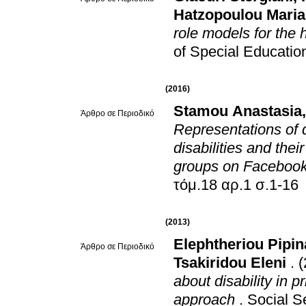
Hatzopoulou Mari
role models for the h
of Special Educati
(2016)
Stamou Anastasia
Άρθρο σε Περιοδικό
Representations of d
disabilities and their
groups on Facebook
τόμ.18 αρ.1 σ.1-16
(2013)
Elephtheriou Pipin
Άρθρο σε Περιοδικό
Tsakiridou Eleni
.
(
about disability in 
approach
.
Social S