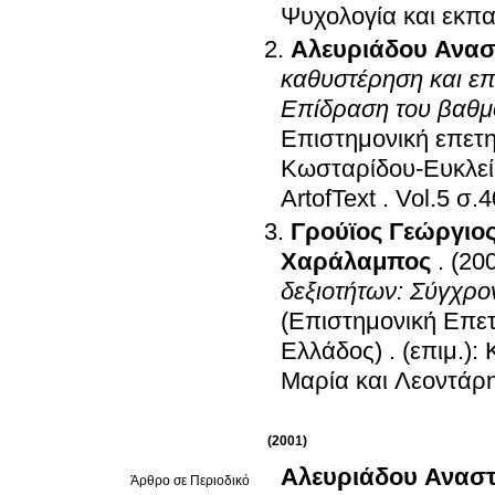
Ψυχολογία και εκπ
Αλευριάδου Ανασ
καθυστέρηση και επ
Επίδραση του βαθμο
Επιστημονική επετ
Κωσταρίδου-Ευκλείδη
ArtofText
.
Vol.5
Γρούϊος Γεώργιο
Χαράλαμπος
.
(20
δεξιοτήτων: Σύγχρο
(Επιστημονική Επετ
Ελλάδος)
.
(επιμ.)
Μαρία και Λεοντάρη
(2001)
Αλευριάδου Ανασ
Άρθρο σε Περιοδικό