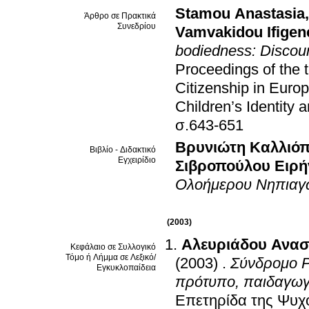
Stamou Anastasia
Άρθρο σε Πρακτικά
Συνεδρίου
Vamvakidou Ifigen
bodiedness: Discours
Proceedings of the t
Citizenship in Euro
Children’s Identity
σ.643-651
Βρυνιώτη Καλλιό
Βιβλίο - Διδακτικό
Εγχειρίδιο
Σιβροπούλου Ειρή
Ολοήμερου Νηπιαγ
(2003)
Αλευριάδου Ανασ
Κεφάλαιο σε Συλλογικό
Τόμο ή Λήμμα σε Λεξικό/
(2003)
.
Σύνδρομο Pr
Εγκυκλοπαίδεια
πρότυπο, παιδαγωγι
Επετηρίδα της Ψυχο