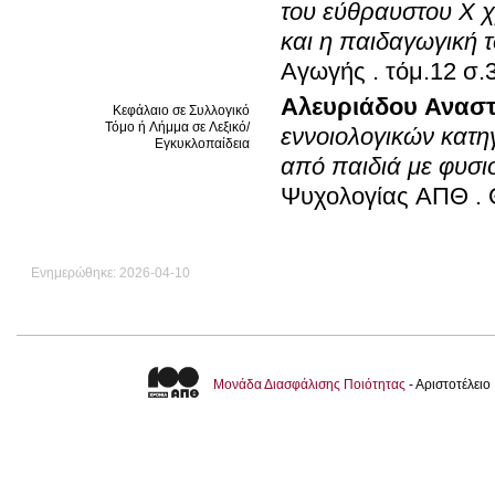
του εύθραυστου Χ 
και η παιδαγωγική τ
Αγωγής
.
τόμ.1
Αλευριάδου Ανασ
Κεφάλαιο σε Συλλογικό
Τόμο ή Λήμμα σε Λεξικό/
εννοιολογικών κατη
Εγκυκλοπαίδεια
από παιδιά με φυσι
Ψυχολογίας ΑΠΘ
.
Ενημερώθηκε: 2026-04-10
Μονάδα Διασφάλισης Ποιότητας
- Αριστοτέλει