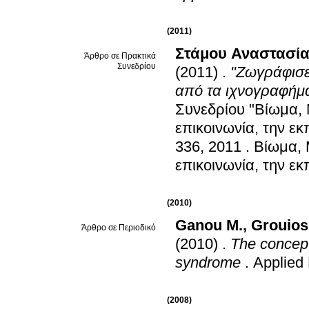
(2011)
Στάμου Αναστασί
Άρθρο σε Πρακτικά
Συνεδρίου
(2011)
.
"Ζωγράφισε
από τα ιχνογραφήμα
Συνεδρίου "Βίωμα,
επικοινωνία, την ε
336, 2011
.
Βίωμα, 
επικοινωνία, την ε
(2010)
Ganou M.
,
Grouios
Άρθρο σε Περιοδικό
(2010)
.
The concept 
syndrome
.
Applied
(2008)