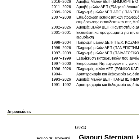
2016–2026
Αμοιβές Μελών ΔΕΠ (ΔΗΜΟΚΡΙΤΕΙΟ
2011–2026
Αμοιβή μελών ΔΕΠ (Ελληνικό Ανοικτό
2009–2026
Πληρωμή μελών ΔΕΠ ΑΠΘ ( ΠΑΝΕΠ
2007–2008
Επιμόρφωση εκπαιδευτικών πρωτοβά
επιμόρφωσης εκπαιδευτικών στις Μαθ
2002–2026
Αμοιβές μελών ΔΕΠ (Πανεπιστήμιο Δ
2001–2001
Εκπαιδευτικά προγράμματα για την α
εξομοίωση
1999–2004
Πληρωμή μελών ΔΕΠ(Π.Ε.Κ. ΚΟΖΑΝ
1999–2026
Πληρωμή μελών ΔΕΠ (ΠΑΝΕΠΙΣΤΗΜ
1997–2009
Πληρωμή μελών ΔΕΠ (ΠΑΙΔΑΓΩΓΙΚΟ
1997–1999
Εξειδίκευση εκπαιδευτικών που εργάζ
1997–2000
Επιμόρφωση Νηπιαγωγών της γενικής
1996–2026
Πληρωμές μελών ΔΕΠ (ΕΘΝΙΚΟ ΚΑΠ
1994–
Αριστεροχειρία και δεξιοχειρία ως δε
1993–2026
Αμοιβές Μελών ΔΕΠ (ΠΑΝΕΠΙΣΤΗΜΙ
1991–1992
Αριστεροχειρία και δεξιοχειρία ως δε
Δημοσιεύσεις
(2021)
Giaouri Stergiani
,
Άρθρο σε Περιοδικό