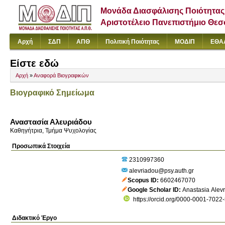
Μονάδα Διασφάλισης Ποιότητας
Αριστοτέλειο Πανεπιστήμιο Θε
Αρχή
ΣΔΠ
ΑΠΘ
Πολιτική Ποιότητας
ΜΟΔΙΠ
ΕΘΑ
Είστε εδώ
Αρχή
»
Αναφορά Βιογραφικών
Βιογραφικό Σημείωμα
Αναστασία Αλευριάδου
Καθηγήτρια, Τμήμα Ψυχολογίας
Προσωπικά Στοιχεία
2310997360
alevriadou@psy.auth.gr
Scopus ID
6602467070
Google Scholar ID
Anastasia Alev
https://orcid.org/0000-0001-7022
Διδακτικό Έργο