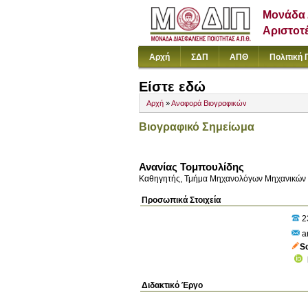
Μονάδα 
Αριστοτ
Αρχή
ΣΔΠ
ΑΠΘ
Πολιτική 
Είστε εδώ
Αρχή
»
Αναφορά Βιογραφικών
Βιογραφικό Σημείωμα
Ανανίας Τομπουλίδης
Καθηγητής, Τμήμα Μηχανολόγων Μηχανικών
Προσωπικά Στοιχεία
2
a
S
Διδακτικό Έργο