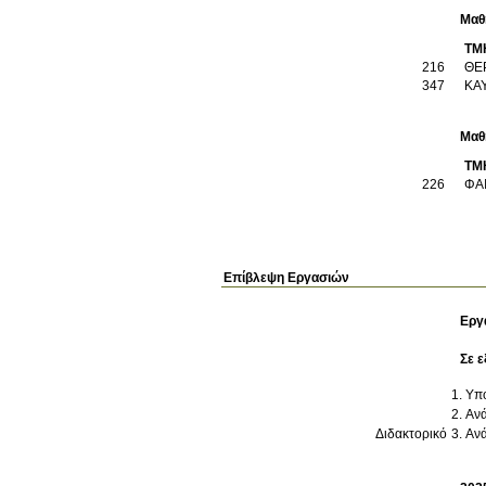
Μαθ
ΤΜ
216
ΘΕ
347
ΚΑ
Μαθ
ΤΜ
226
ΦΑ
Επίβλεψη Εργασιών
Εργ
Σε ε
Υπο
Ανά
Διδακτορικό
Ανά