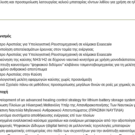
λυση και προσομοίωση λειτουργίας κελιού μπαταρίας ιόντων λιθίου για χρήση σε η
νισμός
τρο Αριστείας για Υπολογιστική Ρευστομηχανική σε κλίμακα Exascale
οποίηση αποτελεσμάτων έρευνας στον τομέα της ενέργειας
τρο Αριστείας για Υπολογιστική Ρευστομηχανική σε κλίμακα Exascale
ρεύνηση της καύσης NH3/ H2 σε δίχρονο ναυτικό κινητήρα με χρήση μονοδιάστατο
πτυξη καινοτόμου “ψηφιακού διδύμου" κλιβάνου τσιμεντοβιομηχανίας για τη μελέτη
ωμένο ανθρακικό αποτύπωμα
τρο Αριστείας στην Καύση
λογιστική μελέτη εφαρμογών καύσης χωρίς προανάμειξη
ινό Σχολείο πάνω σε μεθόδους προσομοίωσης μεγάλων δινών σε ροές με χημικές αν
τοχή
elopment of an advanced healing control strategy for lithium battery storage system
ωση Πλοίων με Ηλεκτρική Μεθανόλη Υπέρ της Απανθρακοποιήσης Των Ναυτικών
σινη Ναυτιλία Μηδενικού Ανθρακικού Αποτυπώματος (ΠΡΑΣΙΝΗ ΝΑΥΤΙΛΙΑ)
νοτόμα συστήματα αποθήκευσης ενέργειας επί των πλοίων
ηγμένα εναλλακτικά καύσιμα χερσαίων και εναέριων μεταφορών από την αξιοποίηση 
ρμογές Ψηφιακών Δίδυμων (digital twins) σε μελλοντικές τεχνολογίες μπαταριών
ση φασματικής οπτομετρίας στο πεδίο των συχνοτήτων για την ανάπτυξη καινοτό