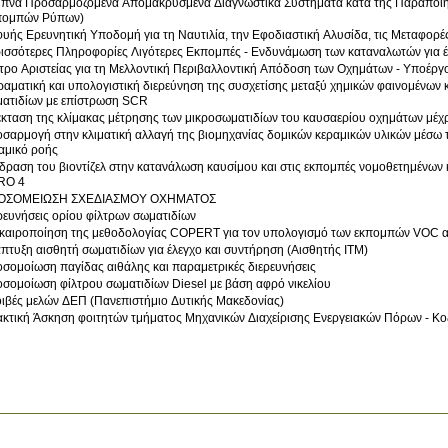
πνα Προσαρμοζόμενα Απομακρυσμένα Διαγνωστικά Συστήματα κατά της Παραποίη
πομπών Ρύπων)
υής Ερευνητική Υποδομή για τη Ναυτιλία, την Εφοδιαστική Αλυσίδα, τις Μεταφορές
ισσότερες Πληροφορίες Λιγότερες Εκπομπές - Ενδυνάμωση των καταναλωτών για έ
τρο Αριστείας για τη Μελλοντική Περιβαλλοντική Απόδοση των Οχημάτων - Υποέργ
τική και υπολογιστική διερεύνηση της συσχετίσης μεταξύ χημικών φαινομένων και φαινομένων μεταφοράς για φίλτρα
ατιδίων με επίστρωση SCR
κταση της κλίμακας μέτρησης των μικροσωματιδίων του καυσαερίου οχημάτων μέχρ
σαρμογή στην κλιματική αλλαγή της βιομηχανίας δομικών κεραμικών υλικών μέσω
αμικό ροής
δραση του βιοντίζελ στην κατανάλωση καυσίμου και στις εκπομπές νομοθετημένων
RO 4
ΟΣΟΜΕΙΩΣΗ ΣΧΕΔΙΑΣΜΟΥ ΟΧΗΜΑΤΟΣ
ρευνήσεις ορίου φίλτρων σωματιδίων
καιροποίηση της μεθοδολογίας COPERT για τον υπολογισμό των εκπομπών VOC α
πτυξη αισθητή σωματιδίων για έλεγχο και συντήρηση (Αισθητής ΙΤΜ)
σομοίωση παγίδας αιθάλης και παραμετρικές διερευνήσεις
σομοίωση φίλτρου σωματιδίων Diesel με βάση αφρό νικελίου
ιβές μελών ΔΕΠ (Πανεπιστήμιο Δυτικής Μακεδονίας)
κτική Άσκηση φοιτητών τμήματος Μηχανικών Διαχείρισης Ενεργειακών Πόρων - Κο