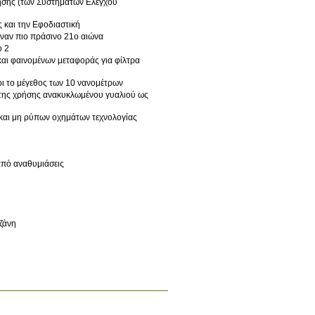
σης (των Συστημάτων Ελέγχου
 και την Εφοδιαστική
ναν πιο πράσινο 21ο αιώνα
ο 2
ι το μέγεθος των 10 νανομέτρων
 της χρήσης ανακυκλωμένου γυαλιού ως
 και μη ρύπων οχημάτων τεχνολογίας
πό αναθυμιάσεις
ζάνη