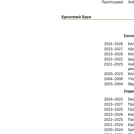
Προπτυχιακό
Ανά
Ερευνητικά Έργα
Συντο
2024–2026
Κέν
2023–2027
Αξι
2023–2026
Κέν
2022–2022
Διε
2021–2025
Ανά
μει
2020–2023
Κέν
2004–2006
Υπο
2003–2004
Θερ
Συμμε
2024–2025
Dev
2023–2027
Πρό
2023–2025
Πρά
2023–2026
Και
2022–2025
Προ
2021–2024
Εφα
2020–2024
Χρή