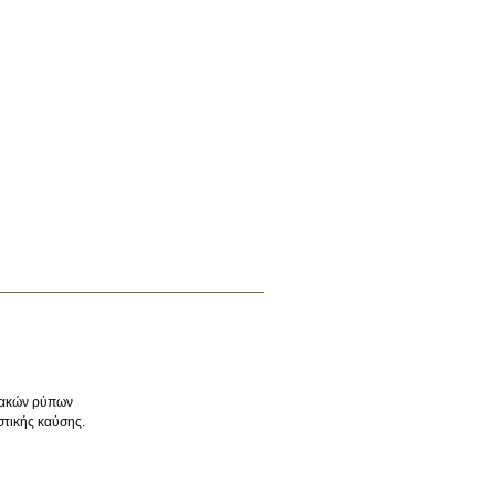
διακών ρύπων
στικής καύσης.