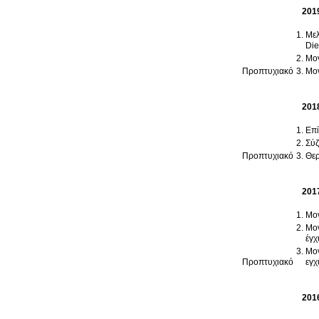
201
Μελ
Die
Μον
Προπτυχιακό
Μον
201
Επί
Σύζ
Προπτυχιακό
Θερ
201
Μον
Μον
έγχ
Μον
Προπτυχιακό
εγχ
201