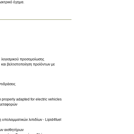
λεκτρικό όχημα.
υ λογισμικού προσομοίωσης
 και βελτιστοποίηση προϊόντων με
τιδράσεις
 properly adapted for electric vehicles
 μεταφορών
υπολειμματικών λιπιδίων - Lipid4fuel
μων αισθητήρων