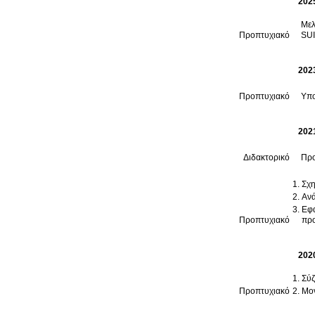
202
Μελ
Προπτυχιακό
SU
202
Προπτυχιακό
Υπο
202
Διδακτορικό
Προ
Σχη
Aνά
Εφα
Προπτυχιακό
πρ
202
Σύζ
Προπτυχιακό
Μον