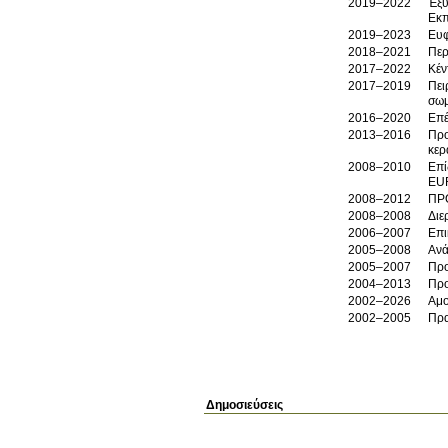
2019–2022
Έξυ
Εκ
2019–2023
Ευφ
2018–2021
Περ
2017–2022
Κέν
2017–2019
Πειραμα
σωμ
2016–2020
Επέ
2013–2016
Προ
κερ
2008–2010
Επί
EU
2008–2012
ΠΡ
2008–2008
Διε
2006–2007
Επι
2005–2008
Ανά
2005–2007
Προ
2004–2013
Προ
2002–2026
Αμο
2002–2005
Πρα
Δημοσιεύσεις