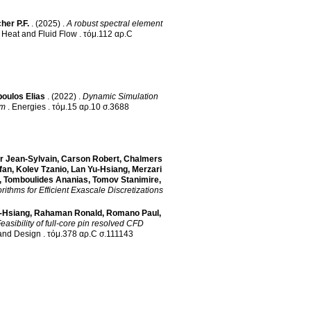
her P.F.
.
(2025)
.
A robust spectral element
f Heat and Fluid Flow
.
τόμ.112 αρ.C
oulos Elias
.
(2022)
.
Dynamic Simulation
em
.
Energies
.
τόμ.15 αρ.10 σ.3688
r Jean-Sylvain
,
Carson Robert
,
Chalmers
fan
,
Kolev Tzanio
,
Lan Yu-Hsiang
,
Merzari
,
Tomboulides Ananias
,
Tomov Stanimire
,
ithms for Efficient Exascale Discretizations
-Hsiang
,
Rahaman Ronald
,
Romano Paul
,
easibility of full-core pin resolved CFD
and Design
.
τόμ.378 αρ.C σ.111143