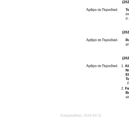
(202
T
Άρθρο σε Περιοδικό
im
σ
(202
R
Άρθρο σε Περιοδικό
an
(202
Ab
Άρθρο σε Περιοδικό
N
El
T
.
P
Fa
B
si
Ενημερώθηκε: 2026-04-11