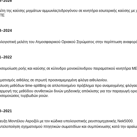
5–2026
έτη της καύσης μιγμάτων αμμωνίας/υδρογόνου σε κινητήρα εσωτερικής καύσης με
ITE
3–2024
λογιστική μελέτη του Ατμοσφαιρικού Οριακού Στρώματος στην περίπτωση αναφο
1–2022
σομοίωση ροής και καύσης σε κύλινδρο μονοκύλινδρου πειραματικού κινητήρα ΜΕ
ματισμός αιθάλης σε στρωτή προαναμεμιγμένη φλόγα αιθυλενίου.
λυση μεθόδων time-splitting σε απλοποιημένο πρόβλημα προ αναμειγμένης φλόγας
ρμογή της μεθόδου συνθετικών δινών μηδενικής απόκλισης για την παραγωγή ορι
οσομοιώσεις τυρβωδών ροών.
0–2021
ευξη Μοντέλου Αεροζόλ με τον κώδικα υπολογιστικής ρευστομηχανικής Νek5000.
τελοποίηση σχηματισμού πτηητικών σωματιδίων και συμπύκνωσης κατά την αραίω