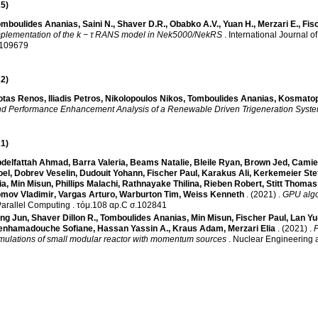
5)
omboulides Ananias
,
Saini N.
,
Shaver D.R.
,
Obabko A.V.
,
Yuan H.
,
Merzari E.
,
Fisc
plementation of the k − τ RANS model in Nek5000/NekRS
.
International Journal o
.109679
2)
otas Renos
,
Iliadis Petros
,
Nikolopoulos Nikos
,
Tomboulides Ananias
,
Kosmatop
d Performance Enhancement Analysis of a Renewable Driven Trigeneration Syst
1)
delfattah Ahmad
,
Barra Valeria
,
Beams Natalie
,
Bleile Ryan
,
Brown Jed
,
Camie
oel
,
Dobrev Veselin
,
Dudouit Yohann
,
Fischer Paul
,
Karakus Ali
,
Kerkemeier Ste
ia
,
Min Misun
,
Phillips Malachi
,
Rathnayake Thilina
,
Rieben Robert
,
Stitt Thomas
omov Vladimir
,
Vargas Arturo
,
Warburton Tim
,
Weiss Kenneth
.
(2021)
.
GPU algor
arallel Computing
.
τόμ.108 αρ.C σ.102841
ng Jun
,
Shaver Dillon R.
,
Tomboulides Ananias
,
Min Misun
,
Fischer Paul
,
Lan Yu
enhamadouche Sofiane
,
Hassan Yassin A.
,
Kraus Adam
,
Merzari Elia
.
(2021)
.
F
mulations of small modular reactor with momentum sources
.
Nuclear Engineering 