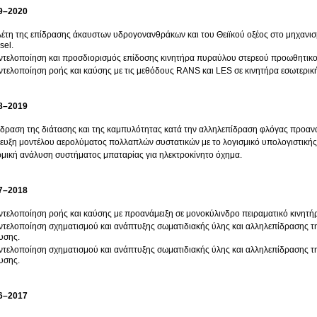
9–2020
έτη της επίδρασης άκαυστων υδρογονανθράκων και του Θειϊκού οξέος στο μηχανι
sel.
τελοποίηση και προσδιορισμός επίδοσης κινητήρα πυραύλου στερεού προωθητικού
τελοποίηση ροής και καύσης με τις μεθόδους RANS και LES σε κινητήρα εσωτερικ
8–2019
δραση της διάτασης και της καμπυλότητας κατά την αλληλεπίδραση φλόγας προανάμ
ευξη μοντέλου αερολύματος πολλαπλών συστατικών με το λογισμικό υπολογιστικ
μική ανάλυση συστήματος μπαταρίας για ηλεκτροκίνητο όχημα.
7–2018
τελοποίηση ροής και καύσης με προανάμειξη σε μονοκύλινδρο πειραματικό κινητή
τελοποίηση σχηματισμού και ανάπτυξης σωματιδιακής ύλης και αλληλεπίδρασης τ
υσης.
τελοποίηση σχηματισμού και ανάπτυξης σωματιδιακής ύλης και αλληλεπίδρασης τη
υσης.
6–2017