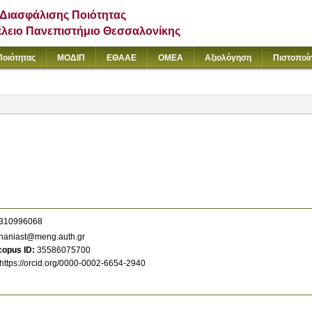
Διασφάλισης Ποιότητας
έλειο Πανεπιστήμιο Θεσσαλονίκης
Ποιότητας
ΜΟΔΙΠ
ΕΘΑΑΕ
ΟΜΕΑ
Αξιολόγηση
Πιστοποί
310996068
naniast@meng.auth.gr
copus ID
35586075700
https://orcid.org/0000-0002-6654-2940