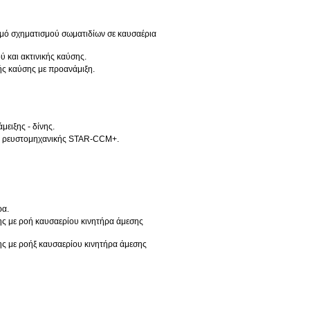
σμό σχηματισμού σωματιδίων σε καυσαέρια
 και ακτινικής καύσης.
ής καύσης με προανάμιξη.
ειξης - δίνης.
ής ρευστομηχανικής STAR-CCM+.
ρα.
ης με ροή καυσαερίου κινητήρα άμεσης
ς με ροήξ καυσαερίου κινητήρα άμεσης