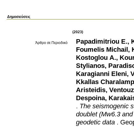
Δημοσιεύσεις
(2023)
Papadimitriou E.
,
Άρθρο σε Περιοδικό
Foumelis Michail
,
Kostoglou A.
,
Kour
Stylianos
,
Paradis
Karagianni Eleni
,
V
Kkallas Charalam
Aristeidis
,
Ventouz
Despoina
,
Karakai
.
The seismogenic st
doublet (Mw6.3 and 
geodetic data
.
Geop