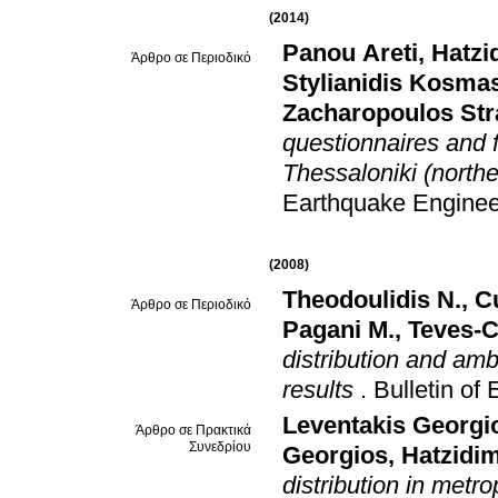
(2014)
Panou Areti
,
Hatzi
Άρθρο σε Περιοδικό
Stylianidis Kosma
Zacharopoulos Str
questionnaires and f
Thessaloniki (north
Earthquake Enginee
(2008)
Theodoulidis N.
,
Cu
Άρθρο σε Περιοδικό
Pagani M.
,
Teves-C
distribution and am
results
.
Bulletin of
Leventakis Georgi
Άρθρο σε Πρακτικά
Συνεδρίου
Georgios
,
Hatzidim
distribution in metr