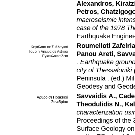
Alexandros
,
Kiratz
Petros
,
Chatzigog
macroseismic intens
case of the 1978 Th
Earthquake Enginee
Roumelioti Zafeiri
Κεφάλαιο σε Συλλογικό
Τόμο ή Λήμμα σε Λεξικό/
Panou Areti
,
Savva
Εγκυκλοπαίδεια
.
Earthquake ground 
city of Thessaloniki
Peninsula
.
(ed.) Mi
Geodesy and Geode
Savvaidis A.
,
Cade
Άρθρο σε Πρακτικά
Συνεδρίου
Theodulidis N.
,
Kal
characterization usi
Proceedings of the 
Surface Geology on