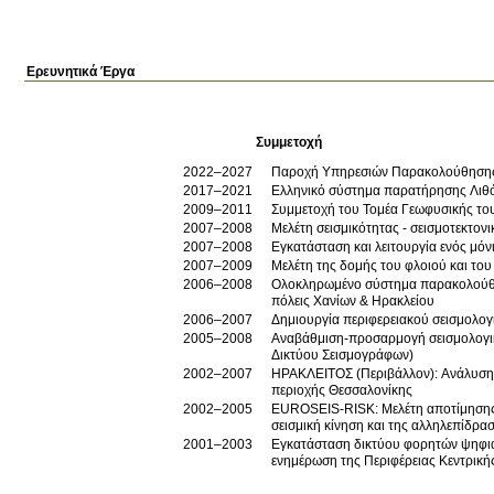
Ερευνητικά Έργα
Συμμετοχή
2022–2027
Παροχή Υπηρεσιών Παρακολούθησης Σ
2017–2021
Ελληνικό σύστημα παρατήρησης Λιθ
2009–2011
Συμμετοχή του Τομέα Γεωφυσικής του
2007–2008
Μελέτη σεισμικότητας - σεισμοτε
2007–2008
Εγκατάσταση και λειτουργία ενός μό
2007–2009
Μελέτη της δομής του φλοιού και του
2006–2008
Ολοκληρωμένο σύστημα παρακολούθησ
πόλεις Χανίων & Ηρακλείου
2006–2007
Δημιουργία περιφερειακού σεισμολο
2005–2008
Αναβάθμιση-προσαρμογή σεισμολογικ
Δικτύου Σεισμογράφων)
2002–2007
ΗΡΑΚΛΕΙΤΟΣ (Περιβάλλον): Ανάλυση 
περιοχής Θεσσαλονίκης
2002–2005
EUROSEIS-RISK: Μελέτη αποτίμησης 
σεισμική κίνηση και της αλληλεπίδρ
2001–2003
Εγκατάσταση δικτύου φορητών ψηφια
ενημέρωση της Περιφέρειας Κεντρική