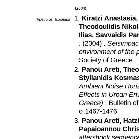
(2004)
Kiratzi Anastasia
Άρθρο σε Περιοδικό
Theodoulidis Niko
Ilias
,
Savvaidis Pa
.
(2004)
.
Seisimpact
environment of the p
Society of Greece
.
Panou Areti
,
Theo
Stylianidis Kosma
Ambient Noise Horizo
Effects in Urban En
Greece)
.
Bulletin o
σ.1467-1476
Panou Areti
,
Hatz
Papaioannou Chri
aftershock sequenc