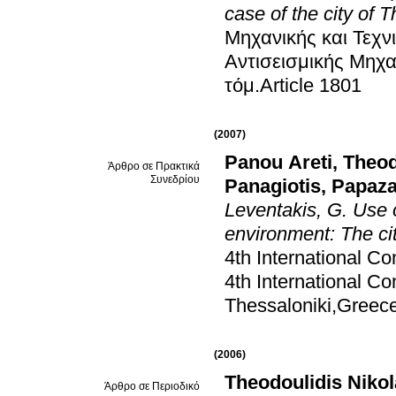
case of the city of 
Μηχανικής και Τεχν
Αντισεισμικής Μηχα
τόμ.Article 1801
(2007)
Panou Areti
,
Theod
Άρθρο σε Πρακτικά
Συνεδρίου
Panagiotis
,
Papaza
Leventakis, G. Use 
environment: The ci
4th International C
4th International C
Thessaloniki,Greec
(2006)
Theodoulidis Niko
Άρθρο σε Περιοδικό