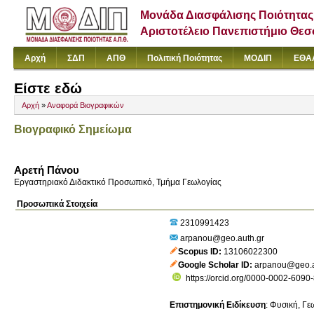
Μονάδα Διασφάλισης Ποιότητας
Αριστοτέλειο Πανεπιστήμιο Θε
Αρχή
ΣΔΠ
ΑΠΘ
Πολιτική Ποιότητας
ΜΟΔΙΠ
ΕΘΑ
Είστε εδώ
Αρχή
»
Αναφορά Βιογραφικών
Βιογραφικό Σημείωμα
Αρετή Πάνου
Εργαστηριακό Διδακτικό Προσωπικό, Τμήμα Γεωλογίας
Προσωπικά Στοιχεία
2310991423
arpanou@geo.auth.gr
Scopus ID
13106022300
Google Scholar ID
arpanou@geo.a
https://orcid.org/0000-0002-6090
Επιστημονική Ειδίκευση
:
Φυσική
Γε