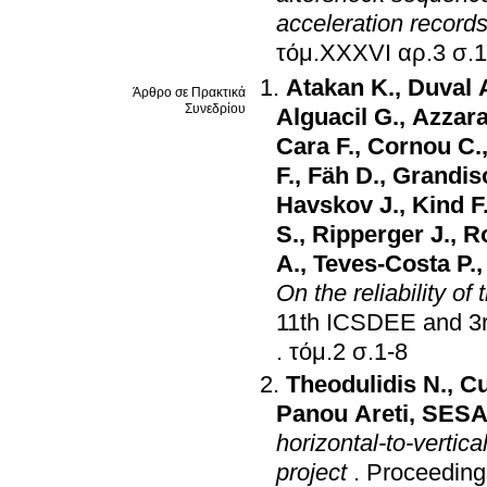
acceleration record
τόμ.XX
Atakan K.
,
Duval 
Άρθρο σε Πρακτικά
Συνεδρίου
Alguacil G.
,
Azzara
Cara F.
,
Cornou C.
F.
,
Fäh D.
,
Grandis
Havskov J.
,
Kind F
S.
,
Ripperger J.
,
Ro
A.
,
Teves-Costa P.
On the reliability o
11th ICSDEE and 3
.
τόμ.2 σ.1-8
Theodulidis N.
,
Cu
Panou Areti
,
SESA
horizontal-to-vertic
project
.
Proceeding