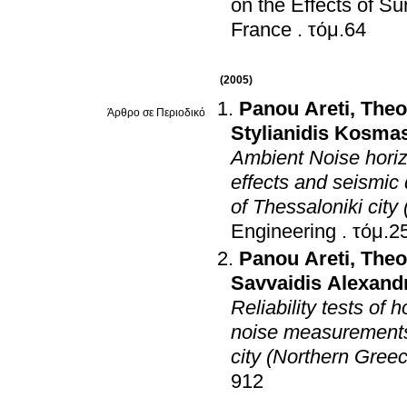
on the Effects of S
France
.
τόμ.64
(2005)
Panou Areti
,
Theo
Άρθρο σε Περιοδικό
Stylianidis Kosma
Ambient Noise horizon
effects and seismic
of Thessaloniki city
Engineering
.
Panou Areti
,
Theo
Savvaidis Alexand
Reliability tests of 
noise measurements 
city (Northern Gree
912