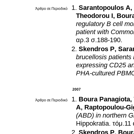
Sarantopoulos A
,
Άρθρο σε Περιοδικό
Theodorou I
,
Boura
regulatory B cell mo
patient with Commo
αρ.3 σ.188-190
.
Skendros P
,
Sara
brucellosis patient
expressing CD25 and
PHA-cultured PBM
2007
Boura Panagiota
,
Άρθρο σε Περιοδικό
A
,
Raptopoulou-Gi
(ABD) in northern G
Hippokratia
.
Skendros P
,
Bour