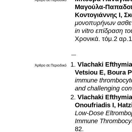
Μαγούλα-Παπαδοπ
Κοντογιάννης Ι
,
Σκ
μονοπυρήνων ασθενώ
in vitro επίδραση τ
Χρονικά
.
τόμ.2 αρ.1
----
Vlachaki Efthymi
Άρθρο σε Περιοδικό
Vetsiou E
,
Boura P
immune thrombocytop
and challenging con
Vlachaki Efthymi
Onoufriadis I
,
Hatz
Low-Dose Eltrombop
Immune Thrombocy
82
.