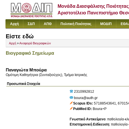
Μονάδα Διασφάλισης Ποιότητας
Αριστοτέλειο Πανεπιστήμιο Θε
Αρχή
ΣΔΠ
ΑΠΘ
Πολιτική Ποιότητας
ΜΟΔΙΠ
ΕΘΑ
Είστε εδώ
Αρχή
»
Αναφορά Βιογραφικών
Βιογραφικό Σημείωμα
Παναγιώτα Μπούρα
Ομότιμη Καθηγήτρια (Συνταξιούχος), Τμήμα Ιατρικής
Προσωπικά Στοιχεία
2310992812
boura@auth.gr
Scopus IDs
57188543641
,
67015
PubMed ID
Boura+P
Γνωστικό Αντικείμενο
:
παθολογία-κλ
Επιστημονική Ειδίκευση
:
παθολογία-