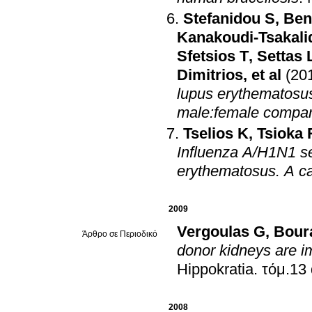
Stefanidou S
,
Ben
Kanakoudi-Tsakali
Sfetsios T
,
Settas 
Dimitrios
, et al
(20
lupus erythematosus 
male:female compar
Tselios K
,
Tsioka 
Influenza A/H1N1 se
erythematosus. A ca
2009
Vergoulas G
,
Bour
Άρθρο σε Περιοδικό
donor kidneys are im
Hippokratia
.
2008