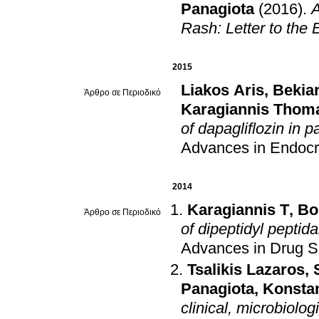
Panagiota
(2016)
.
A
Rash: Letter to the 
2015
Liakos Aris
,
Bekiar
Άρθρο σε Περιοδικό
Karagiannis Thom
of dapagliflozin in p
Advances in Endocr
2014
Karagiannis T
,
Bo
Άρθρο σε Περιοδικό
of dipeptidyl peptid
Advances in Drug S
Tsalikis Lazaros
,
Panagiota
,
Konstan
clinical, microbiolo