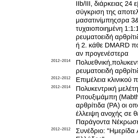
IIb/III, διάρκειας 2
σύγκριση της αποτελ
μασατινίμπηςσρα 3& 
τυχαιοποιημένη 1:1:
ρευματοειδή αρθρίτ
ή 2. κάθε DMARD πο
αν προγενέστερα
2012–2014
Πολυεθνική,πολυκεντ
ρευματοειδή αρθρίτι
2012–2012
Επιμέλεια κλινικού
2012–2014
Πολυκεντρική μελέτ
Ριτουξιμάμπη (Mabt
αρθρίτιδα (PA) οι 
έλλειψη ανοχής σε θ
Παράγοντα Νέκρωση
2012–2012
Συνέδριο: "Ημερίδα