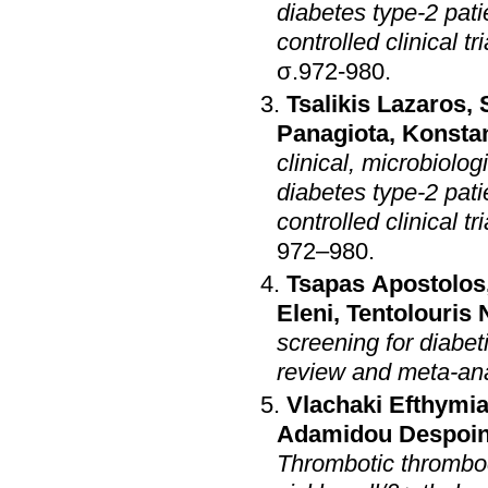
diabetes type-2 pati
controlled clinical tri
σ.972-980
.
Tsalikis Lazaros
,
Panagiota
,
Konstan
clinical, microbiolo
diabetes type-2 pati
controlled clinical tri
972–980
.
Tsapas Apostolos
Eleni
,
Tentolouris 
screening for diabet
review and meta-ana
Vlachaki Efthymi
Adamidou Despoi
Thrombotic thrombo