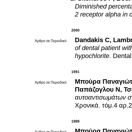
Diminished percenta
2 receptor alpha in 
2000
Dandakis C
,
Lambr
Άρθρο σε Περιοδικό
of dental patient wit
hypochlorite
.
Dental
1991
Μπούρα Παναγιώ
Άρθρο σε Περιοδικό
Παπάζογλου Ν
,
Τσ
αυτοαντισωμάτων σ
Χρονικά
.
1989
Μπούρα Παναγιώ
Άρθρο σε Περιοδικό