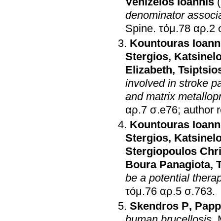
Venizelos Ioannis
denominator associa
Spine
.
Kountouras Ioann
Stergios
,
Katsinel
Elizabeth
,
Tsiptsio
involved in stroke p
and matrix metallop
αρ.7 σ.e76; author
Kountouras Ioann
Stergios
,
Katsinel
Stergiopoulos Chr
Boura Panagiota
,
be a potential therap
τόμ.76 αρ.5 σ.763
.
Skendros P
,
Papp
human brucellosis
.