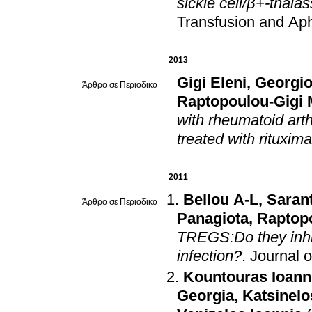
sickle cell/β+-thala
Transfusion and Ap
2013
Gigi Eleni
,
Georgio
Άρθρο σε Περιοδικό
Raptopoulou-Gigi 
with rheumatoid arth
treated with rituxim
2011
Bellou A-L
,
Saran
Άρθρο σε Περιοδικό
Panagiota
,
Raptopo
TREGS:Do they inhi
infection?
.
Journal 
Kountouras Ioann
Georgia
,
Katsinelo