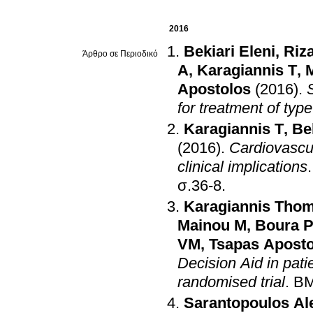
2016
Bekiari Eleni
,
Riz
Άρθρο σε Περιοδικό
A
,
Karagiannis T
,
Apostolos
(2016)
.
for treatment of typ
Karagiannis T
,
Be
(2016)
.
Cardiovascul
clinical implications
σ.36-8
.
Karagiannis Tho
Mainou M
,
Boura P
VM
,
Tsapas Aposto
Decision Aid in pati
randomised trial
.
BM
Sarantopoulos Al