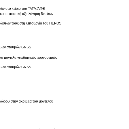
λών στο κτίριο του ΤΑΤΜ/ΑΠΘ
και στατιστική αξιολόγηση δικτύων
τώσεων τους στη λειτουργία του HEPOS
νιμων σταθμών GNSS
ικά μοντέλα γεωδαιτικών χρονοσειρών
νιμων σταθμών GNSS
ώρου στην ακρίβεια του μοντέλου