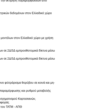
αι την εκτίμηση παραμορφώσεων από
ετρικών δεδομένων στον Ελλαδικό χώρο
 μοντέλων στον Ελλαδικό χώρο με χρήση
ων σε 2Δ/3Δ εμπροσθοτομικά δίκτυα μέσω
ων σε 2Δ/3Δ εμπροσθοτομικά δίκτυα μέσω
νο φιλτράρισμα θορύβου σε κοινά και μη-
ς παραμόρφωσης και ρυθμού μεταβολής
ασχηματισμού Καρτεσιανών,
ναφοράς
ο του ΤΑΤΜ - ΑΠΘ