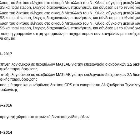
λυση του δικτύου ελέγχου στο οικισμό Μεταλλικό του Ν. Κιλκίς: σύγκριση μεταξύ
S και total station, έλεγχος διαχρονικών μετακινήσεων, και σύνδεση με το εθνικ
λυση του δικτύου ελέγχου στο οικισμό Μεταλλικό του Ν. Κιλκίς: σύγκριση μεταξύ
S και total station, έλεγχος διαχρονικών μετακινήσεων, και σύνδεση με το εθνικ
λυση του δικτύου ελέγχου στο οικισμό Μεταλλικό του Ν. Κιλκίς: σύγκριση μεταξύ
S και total station, έλεγχος διαχρονικών μετακινήσεων, και σύνδεση με το εθνικ
ποίηση γραμμικών και μη-γραμμικών μετασχηματισμών συντεταγμένων με ταυτόχρο
νά σημεία
6–2017
πτυξη λογισμικού σε περιβάλλον MATLAB για την επεξεργασία διαχρονικών 2Δ δικτ
αφικής παραμόρφωσης
πτυξη λογισμικού σε περιβάλλον MATLAB για την επεξεργασία διαχρονικών 2Δ δικτ
αφικής παραμόρφωσης
 μέτρηση και συνόρθωση δικτύου GPS στο campus του Αλεξάνδρειου Τεχνολογικού Εκπαιδευτικού Ιδρύματος
σαλονίκης
5–2016
αραγωγή χώρου στα ιαπωνικά βιντεοπαιχνίδια ρόλων
3–2014