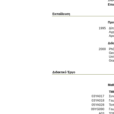
Επι
Εκπαίδευση
Προ
1995
Δί
Αγρ
Αρι
Διδ
2000
Ph
Geo
Uni
Gra
Διδακτικό Έργο
Μαθ
ΤΜ
03YA017
Συν
03YA018
Γεω
05YA028
Τοπ
09YG090
Γεω
Α03
ΤΟ