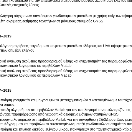
πτυξη λογισμικού για την επεξεργασία διαχρονικών μορφών 2Δ δικτύων ελέγχου κ
λαπλές εποχιακές λύσεις
ολόγηση σύγχρονων παγκόσμιων γεωδυναμικών μοντέλων με χρήση επίγειων υψομ
έτη ακρίβειας εκτίμησης ταχυτήτων σε μόνιμους σταθμούς GNSS
8–2019
ολόγηση ακρίβειας παγκόσμιων ψηφιακών μοντέλων εδάφους και UAV υψομετρικών
γειων σημείων ελέγχου
ική ανάλυση ακρίβειας προσδιορισμού θέσης και ανιχνευσιμότητας παραμορφώσε
ικονιστικού λογισμικού σε περιβάλλον Matlab
ική ανάλυση ακρίβειας προσδιορισμού θέσης και ανιχνευσιμότητας παραμορφώσε
ικονιστικού λογισμικού σε περιβάλλον Matlab
7–2018
ποίηση γραμμικών και μη-γραμμικών μετασχηματισμών συντεταγμένων με ταυτόχρο
νά σημεία
πτυξη αλγορίθμων σε περιβάλλον Matlab για τον υπολογισμό τανυστών οριζόντια
ζόντιας παραμόρφωσης από γεωδαιτικά δεδομένα μόνιμων σταθμών GNSS
ιουργία λογισμικού σε περιβάλλον Matlab για την συνόρθωση 2Δ/3Δ μοντέλων μετ
πυλόγραμμων και προβολικών συντεταγμένων μεταξύ γεωδαιτικών συστημάτων α
ποίηση και επίλυση δικτύου ελέγχου μικρομετακινήσεων στο πανεπιστημιακό κτίρι