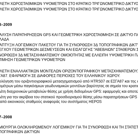
ΛΕΤΗ ΧΩΡΟΣΤΑΘΜΙΚΩΝ ΥΨΟΜΕΤΡΩΝ ΣΤΟ ΚΡΑΤΙΚΟ ΤΡΙΓΩΝΟΜΕΤΡΙΚΟ ΔΙΚΤΥΟ
ΜΕΛΕΤΗ ΧΩΡΟΣΤΑΘΜΙΚΩΝ ΥΨΟΜΕΤΡΩΝ ΣΤΟ ΚΡΑΤΙΚΟ ΤΡΙΓΩΝΟΜΕΤΡΙΚΟ Δ
8–2009
ΑΛΥΣΗ ΠΑΡΑΤΗΡΗΣΕΩΝ GPS ΚΑΙ ΓΕΩΜΕΤΡΙΚΗ ΧΩΡΟΣΤΑΘΜΗΣΗ ΣΕ ΔΙΚΤΥΟ Π
ΛΑΔΑ
ΑΠΤΥΞΗ ΛΟΓΙΣΜΙΚΟΥ ΠΑΚΕΤΟΥ ΓΙΑ ΤΗ ΣΥΝΟΡΘΩΣΗ 3Δ ΤΟΠΟΓΡΑΦΙΚΩΝ ΔΙΚΤ
ΕΓΧΟΥ ΓΕΩΜΕΤΡΙΚΩΝ ΔΕΣΜΕΥΣΕΩΝ ΚΑΙ ΕΙΣΑΓΩΓΗΣ "ΑΒΕΒΑΙΩΝ" ΣΤΑΘΕΡΩΝ 
ΝΟΡΘΩΣΗ 3Δ ΜΕΤΑΣΧΗΜΑΤΙΣΜΟΥ ΟΜΟΙΟΤΗΤΑΣ ΜΕ ΕΛΛΕΙΠΗ ΥΨΟΜΕΤΡΙΚΗ Π
ΤΙΜΗΣΗ ΓΕΩΜΕΤΡΙΚΩΝ ΥΨΟΜΕΤΡΩΝ
ΛΕΤΗ ΕΝΑΛΛΑΚΤΙΚΩΝ ΜΟΝΤΕΛΩΝ ΟΡΙΖΟΝΤΙΟΓΡΑΦΙΚΟΥ ΜΕΤΑΣΧΗΜΑΤΙΣΜΟΥ
ΓΑ87. ΕΦΑΡΜΟΓΗ ΣΕ ΔΙΑΦΟΡΕΣ ΠΕΡΙΟΧΕΣ ΤΟΥ ΕΛΛΗΝΙΚΟΥ ΧΩΡΟΥ.
ολόγηση του οριζοντιογραφικού μετασχηματισμού από HTRS07 σε ΕΣΓΑ87 και της 
μέτρων μέσω παγκόσμιων γεωδυναμικών μοντέλων βαρύτητας σε σημεία του κρατι
έτη διαχρονικών μεταβολών θέσης με χρήση δεδομένων GPS: εφαρμογές και αποτε
έτη για την ακρίβεια του στατικού προσδιορισμού θέσης μέσω παρατηρήσεων GP
 από εικονικούς σταθμούς αναφοράς του συστήματος HEPOS
7–2008
ΜΙΟΥΡΓΙΑ ΟΛΟΚΛΗΡΩΜΕΝΟΥ ΛΟΓΙΣΜΙΚΟΥ ΓΙΑ ΤΗ ΣΥΝΟΡΘΩΣΗ ΚΑΙ ΤΗ ΣΤΑΤΙΣ
ΠΟΓΡΑΦΙΚΩΝ ΔΙΚΤΥΩΝ