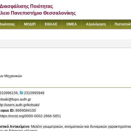
Διασφάλισης Ποιότητας
έλειο Πανεπιστήμιο Θεσσαλονίκης
Ποιότητας
ΜΟΔΙΠ
ΕΘΑΑΕ
ΟΜΕΑ
Αξιολόγηση
Πιστοποί
ων Μηχανικών
310996156
2310995948
tsaki@topo.auth.gr
ttp://users.auth.gr/kotsaki/
copus ID
8669084100
https://orcid.org/0000-0002-2866-5851
στικό Αντικείμενο
:
Μελέτη γεωμετρικών, κινηματικών και δυναμικών χαρακτηριστικώ
υ σε διάφορες κλίμακες.