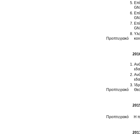
Επί
GNS
Επί
GNS
Επί
GNS
Υλο
Προπτυχιακό
κοι
201
Ανά
εδ
Ανά
εδ
Ίδρυση,
Προπτυχιακό
Θεσ
201
Προπτυχιακό
Η π
201