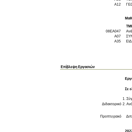
Α12
ΓΕ
Μαθ
ΤΜ
08EA047
Ανά
Α07
ΣΥ
Α35
ΕΙ
Επίβλεψη Εργασιών
Εργ
Σε ε
Σύγ
Διδακτορικό
Ανά
Προπτυχιακό
Διπ
202