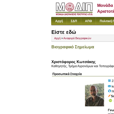
Μονάδα 
Αριστοτ
Αρχή
ΣΔΠ
ΑΠΘ
Πολιτική 
Είστε εδώ
Αρχή
»
Αναφορά Βιογραφικών
Βιογραφικό Σημείωμα
Χριστόφορος Κωτσάκης
Καθηγητής, Τμήμα Αγρονόμων και Τοπογράφ
Προσωπικά Στοιχεία
2
ko
h
S
Γνω
χώρο