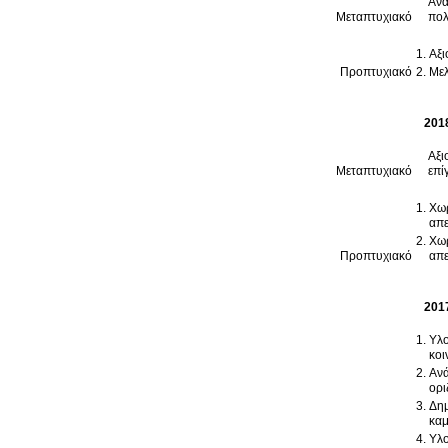
Ανά
Μεταπτυχιακό
πολ
Αξι
Προπτυχιακό
Μελ
201
Αξι
Μεταπτυχιακό
επί
Χωρ
απε
Χωρ
Προπτυχιακό
απε
201
Υλο
κοι
Ανά
ορι
Δημ
καμ
Υλο