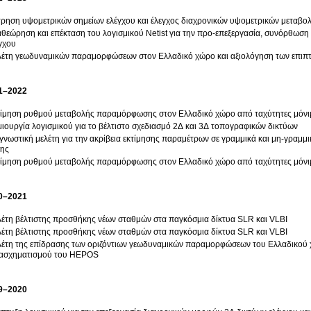
ρηση υψομετρικών σημείων ελέγχου και έλεγχος διαχρονικών υψομετρικών μεταβο
θεώρηση και επέκταση του λογισμικού Netist για την προ-επεξεργασία, συνόρθωση 
γχου
έτη γεωδυναμικών παραμορφώσεων στον Ελλαδικό χώρο και αξιολόγηση των επιπ
1–2022
ίμηση ρυθμού μεταβολής παραμόρφωσης στον Ελλαδικό χώρο από ταχύτητες μό
ιουργία λογισμικού για το βέλτιστο σχεδιασμό 2Δ και 3Δ τοπογραφικών δικτύων
γνωστική μελέτη για την ακρίβεια εκτίμησης παραμέτρων σε γραμμικά και μη-γραμμ
σης
ίμηση ρυθμού μεταβολής παραμόρφωσης στον Ελλαδικό χώρο από ταχύτητες μό
0–2021
έτη βέλτιστης προσθήκης νέων σταθμών στα παγκόσμια δίκτυα SLR και VLBI
έτη βέλτιστης προσθήκης νέων σταθμών στα παγκόσμια δίκτυα SLR και VLBI
έτη της επίδρασης των οριζόντιων γεωδυναμικών παραμορφώσεων του Ελλαδικού χ
τασχηματισμού του HEPOS
9–2020