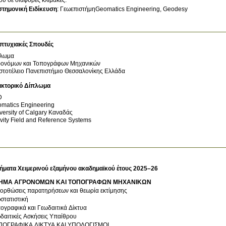
στημονική Ειδίκευση
:
ΓεωεπιστήμηGeomatics Engineering, Geodesy
πτυχιακές Σπουδές
πλωμα
ονόμων και Τοπογράφων Μηχανικών
στοτέλειο Πανεπιστήμιο Θεσσαλονίκης
Ελλάδα
ακτορικό Δίπλωμα
D
matics Engineering
versity of Calgary
Καναδάς
vity Field and Reference Systems
ήματα Χειμερινού εξαμήνου ακαδημαϊκού έτους 2025–26
ΗΜΑ ΑΓΡΟΝΟΜΩΝ ΚΑΙ ΤΟΠΟΓΡΑΦΩΝ ΜΗΧΑΝΙΚΩΝ
ορθώσεις παρατηρήσεων και θεωρία εκτίμησης
στατιστική
ογραφικά και Γεωδαιτικά Δίκτυα
δαιτικές Ασκήσεις Υπαίθρου
ΠΟΓΡΑΦΙΚΑ ΔΙΚΤΥΑ ΚΑΙ ΥΠΟΛΟΓΙΣΜΟΙ