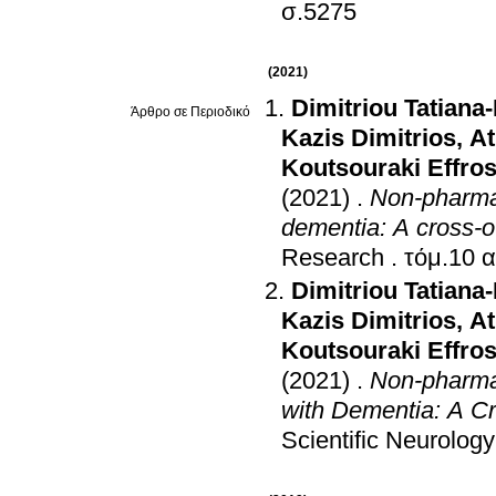
σ.5275
(2021)
Dimitriou Tatiana
Άρθρο σε Περιοδικό
Kazis Dimitrios
,
At
Koutsouraki Effros
(2021)
.
Non-pharmac
dementia: A cross-
Research
.
τόμ.10 α
Dimitriou Tatiana
Kazis Dimitrios
,
At
Koutsouraki Effros
(2021)
.
Non-pharmac
with Dementia: A Cr
Scientific Neurology