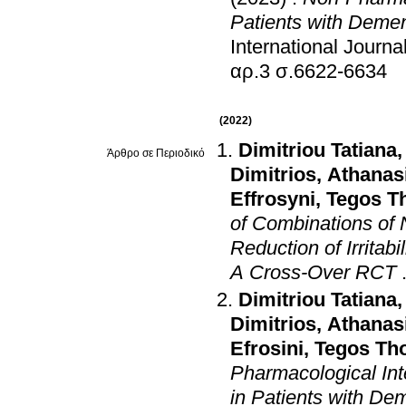
Patients with Demen
International Journa
αρ.3 σ.6622-6634
(2022)
Dimitriou Tatiana
Άρθρο σε Περιοδικό
Dimitrios
,
Athanas
Effrosyni
,
Tegos T
of Combinations of 
Reduction of Irritab
A Cross‐Over RCT
Dimitriou Tatiana
Dimitrios
,
Athanas
Efrosini
,
Tegos Th
Pharmacological Int
in Patients with De