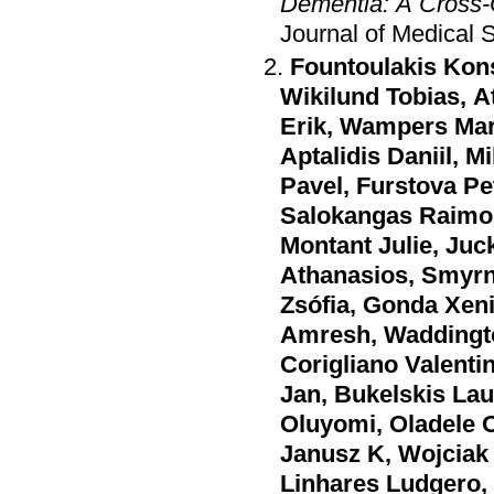
Dementia: A Cross-
Journal of Medical S
Fountoulakis Kon
Wikilund Tobias
,
A
Erik
,
Wampers Mar
Aptalidis Daniil
,
Mi
Pavel
,
Furstova Pe
Salokangas Raimo
Montant Julie
,
Juc
Athanasios
,
Smyrn
Zsófia
,
Gonda Xen
Amresh
,
Waddingt
Corigliano Valenti
Jan
,
Bukelskis La
Oluyomi
,
Oladele 
Janusz Κ
,
Wojciak
Linhares Ludgero
,