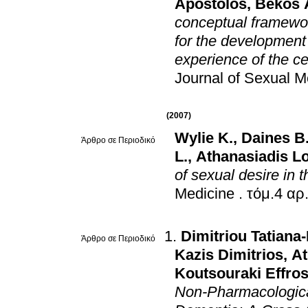
Apostolos
,
Bekos 
conceptual framewor
for the development 
experience of the ce
Journal of Sexual M
(2007)
Wylie K.
,
Daines B
Άρθρο σε Περιοδικό
L.
,
Athanasiadis L
of sexual desire i
Medicine
.
Dimitriou Tatiana
Άρθρο σε Περιοδικό
Kazis Dimitrios
,
At
Koutsouraki Effros
Non-Pharmacological 