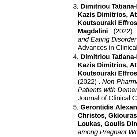
Dimitriou Tatiana
Kazis Dimitrios
,
At
Koutsouraki Effros
Magdalini
.
(2022)
Advances in Clinica
Dimitriou Tatiana
Kazis Dimitrios
,
At
Koutsouraki Effros
(2022)
.
Non-Pharmac
Patients with Demen
Journal of Clinical
Gerontidis Alexa
Christos
,
Gkiouras
Loukas
,
Goulis Dim
among Pregnant Wo