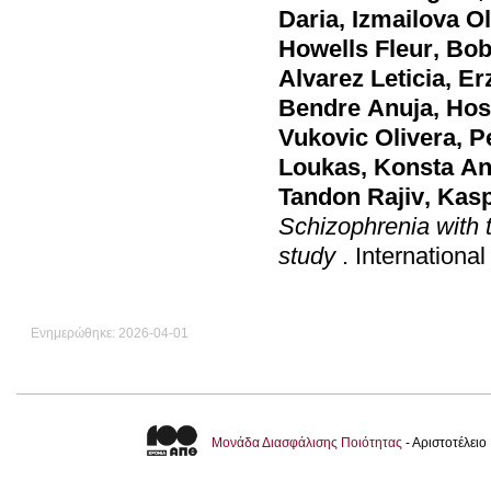
Daria
,
Izmailova O
Howells Fleur
,
Bob
Alvarez Leticia
,
Er
Bendre Anuja
,
Hos
Vukovic Olivera
,
P
Loukas
,
Konsta An
Tandon Rajiv
,
Kasp
Schizophrenia with 
study
.
Internationa
Ενημερώθηκε: 2026-04-01
Μονάδα Διασφάλισης Ποιότητας
- Αριστοτέλει