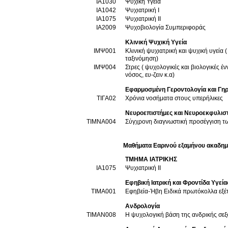
ΙΑ1030
Ψυχική Υγεία
ΙΑ1042
Ψυχιατρική I
ΙΑ1075
Ψυχιατρική II
ΙΑ2009
Ψυχοβιολογία Συμπεριφοράς
Κλινική Ψυχική Υγεία
ΙΜΨ001
Κλινική ψυχιατρική και ψυχική υγεία (
ταξινόμηση)
ΙΜΨ004
Στρες ( ψυχολογικές και βιολογικές έ
νόσος, ευ-ζειν κ.α)
Εφαρμοσμένη Γεροντολογία και Γηρ
ΤΙΓΑ02
Χρόνια νοσήματα στους υπερήλικες
Νευροεπιστήμες και Νευροεκφυλισ
ΤΙΜΝΑ004
Σύγχρονη διαγνωστική προσέγγιση τ
Μαθήματα Εαρινού εξαμήνου ακαδημ
ΤΜΗΜΑ ΙΑΤΡΙΚΗΣ
ΙΑ1075
Ψυχιατρική II
Εφηβική Ιατρική και Φροντίδα Υγεί
ΤΙΜΑ001
Εφηβεία-Ήβη Ειδικά πρωτόκολλα εξέ
Ανδρολογία
ΤΙΜΑΝ008
Η ψυχολογική βάση της ανδρικής σεξ