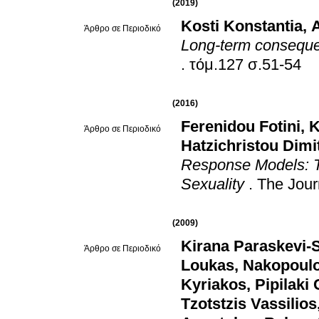
(2019)
Kosti Konstantia
,
Άρθρο σε Περιοδικό
Long-term conseque
.
τόμ.127 σ.51-54
(2016)
Ferenidou Fotini
,
K
Άρθρο σε Περιοδικό
Hatzichristou Dimi
Response Models: T
Sexuality
.
The Jour
(2009)
Kirana Paraskevi-S
Άρθρο σε Περιοδικό
Loukas
,
Nakopoulo
Kyriakos
,
Pipilaki
Tzotstzis Vassilios