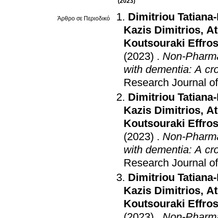
(2023)
Dimitriou Tatiana
Άρθρο σε Περιοδικό
Kazis Dimitrios
,
At
Koutsouraki Effros
(2023)
.
Non-Pharmac
with dementia: A c
Research Journal of 
Dimitriou Tatiana
Kazis Dimitrios
,
At
Koutsouraki Effros
(2023)
.
Non-Pharmac
with dementia: A c
Research Journal of 
Dimitriou Tatiana
Kazis Dimitrios
,
At
Koutsouraki Effros
(2023)
.
Non-Pharmac