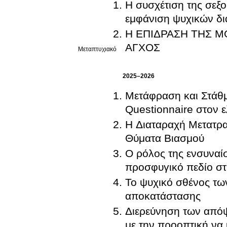
Η συσχέτιση της σεξ
εμφάνιση ψυχικών δι
Η ΕΠΙΔΡΑΣΗ ΤΗΣ Μ
ΑΓΧΟΣ
Μεταπτυχιακό
2025–2026
Μετάφραση και Στάθμ
Questionnaire στον 
Η Διαταραχή Μετατραυ
Θύματα Βιασμού
Ο ρόλος της ενσυναί
προσφυγικό πεδίο στ
Το ψυχικό σθένος τω
αποκατάστασης
Διερεύνηση των απόψ
με την προοπτική να