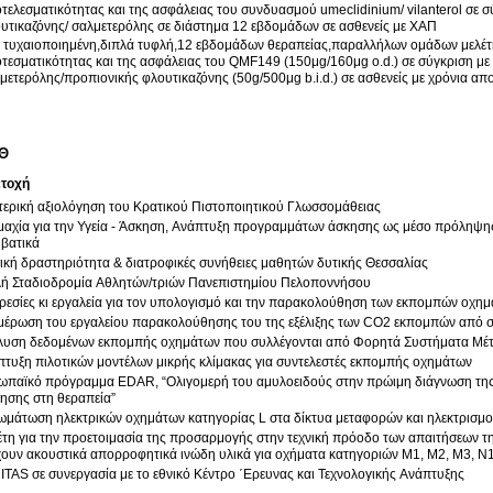
τελεσματικότητας και της ασφάλειας του συνδυασμού umeclidinium/ vilanterol σε 
υτικαζόνης/ σαλμετερόλης σε διάστημα 12 εβδομάδων σε ασθενείς με ΧΑΠ
 τυχαιοποιημένη,διπλά τυφλή,12 εβδομάδων θεραπείας,παραλλήλων ομάδων μελέτη
τεσματικότητας και της ασφάλειας του QMF149 (150μg/160μg o.d.) σε σύγκριση μ
μετερόλης/προπιονικής φλουτικαζόνης (50g/500μg b.i.d.) σε ασθενείς με χρόνια α
ΠΘ
ετοχή
ερική αξιολόγηση του Κρατικού Πιστοποιητικού Γλωσσομάθειας
μαχία για την Υγεία - Άσκηση, Ανάπτυξη προγραμμάτων άσκησης ως μέσο πρόληψη
βατικά
κή δραστηριότητα & διατροφικές συνήθειες μαθητών δυτικής Θεσσαλίας
λή Σταδιοδρομία Αθλητών/τριών Πανεπιστημίου Πελοποννήσου
εσίες κι εργαλεία για τον υπολογισμό και την παρακολούθηση των εκπομπών οχη
μέρωση του εργαλείου παρακολούθησης του της εξέλιξης των CO2 εκπομπών από σ
λυση δεδομένων εκπομπής οχημάτων που συλλέγονται από Φορητά Συστήματα Μ
τυξη πιλοτικών μοντέλων μικρής κλίμακας για συντελεστές εκπομπής οχημάτων
κό πρόγραμμα EDAR, “Ολιγομερή του αμυλοειδούς στην πρώιμη διάγνωση της Νόσου Alzheimer και ως δείκτης
απάντησης στη θεραπεία”
μάτωση ηλεκτρικών οχημάτων κατηγορίας L στα δίκτυα μεταφορών και ηλεκτρισμ
τη για την προετοιμασία της προσαρμογής στην τεχνική πρόοδο των απαιτήσεων τ
χουν ακουστικά απορροφητικά ινώδη υλικά για οχήματα κατηγοριών M1, M2, M3, N1
TAS σε συνεργασία με το εθνικό Κέντρο ΄Ερευνας και Τεχνολογικής Ανάπτυξης