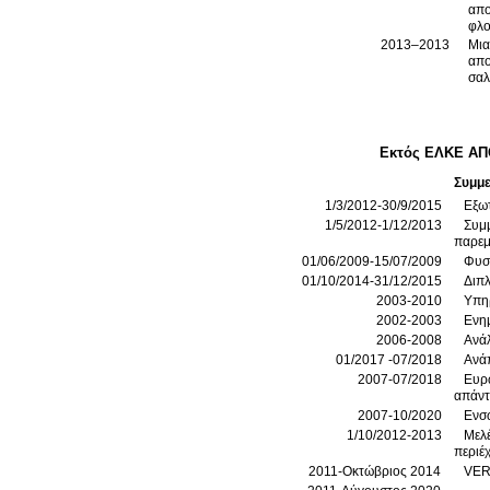
απο
φλο
2013–2013
Μια
απο
σαλ
Εκτός ΕΛΚΕ Α
Συμμ
1/3/2012-30/9/2015
Εξωτ
1/5/2012-1/12/2013
Συμ
παρεμ
01/06/2009-15/07/2009
Φυσι
01/10/2014-31/12/2015
Διπ
2003-2010
Υπηρ
2002-2003
Ενη
2006-2008
Ανά
01/2017 -07/2018
Ανάπ
2007-07/2018
Ευρωπαϊ
2007-10/2020
Ενσω
1/10/2012-2013
Μελέ
περιέ
2011-Οκτώβριος 2014
VERI