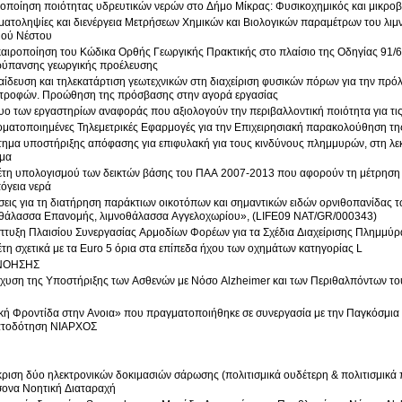
οποίηση ποιότητας υδρευτικών νερών στο Δήμο Μίκρας: Φυσικοχημικός και μικροβι
ματοληψίες και διενέργεια Μετρήσεων Χημικών και Βιολογικών παραμέτρων του λιμ
ού Νέστου
αιροποίηση του Κώδικα Ορθής Γεωργικής Πρακτικής στο πλαίσιο της Οδηγίας 91/6
ρύπανσης γεωργικής προέλευσης
ίδευση και τηλεκατάρτιση γεωτεχνικών στη διαχείριση φυσικών πόρων για την πρό
τροφών. Προώθηση της πρόσβασης στην αγορά εργασίας
υο των εργαστηρίων αναφοράς που αξιολογούν την περιβαλλοντική ποιότητα για τις
ματοποιημένες Τηλεμετρικές Εφαρμογές για την Επιχειρησιακή παρακολούθηση τη
ημα υποστήριξης απόφασης για επιφυλακή για τους κινδύνους πλημμυρών, στη λ
μα
τη υπολογισμού των δεικτών βάσης του ΠΑΑ 2007-2013 που αφορούν τη μέτρηση 
πόγεια νερά
εις για τη διατήρηση παράκτιων οικοτόπων και σημαντικών ειδών ορνιθοπανίδας τ
θάλασσα Επανομής, λιμνοθάλασσα Αγγελοχωρίου», (LIFE09 NAT/GR/000343)
τυξη Πλαισίου Συνεργασίας Αρμοδίων Φορέων για τα Σχέδια Διαχείρισης Πλημμύρ
τη σχετικά με τα Euro 5 όρια στα επίπεδα ήχου των οχημάτων κατηγορίας L
ΝΟΗΣΗΣ
σχυση της Υποστήριξης των Ασθενών με Νόσο Alzheimer και των Περιθαλπόντων τ
κή Φροντίδα στην Ανοια» που πραγματοποιήθηκε σε συνεργασία με την Παγκόσμια 
ατοδότηση ΝΙΑΡΧΟΣ
ριση δύο ηλεκτρονικών δοκιμασιών σάρωσης (πολιτισμικά ουδέτερη & πολιτισμικά 
ονα Νοητική Διαταραχή