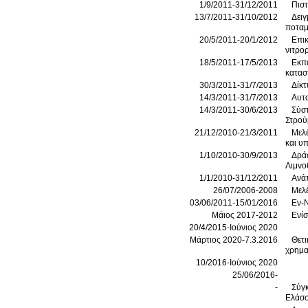
1/9/2011-31/12/2011
Πιστ
13/7/2011-31/10/2012
Δειγ
ποταμ
20/5/2011-20/1/2012
Επικ
νιτρο
18/5/2011-17/5/2013
Εκπα
κατασ
30/3/2011-31/7/2013
Δίκτ
14/3/2011-31/7/2013
Αυτο
14/3/2011-30/6/2013
Σύστ
Στρού
21/12/2010-21/3/2011
Μελέ
και υ
1/10/2010-30/9/2013
Δράσ
Λιμνο
1/1/2010-31/12/2011
Ανάπ
26/07/2006-2008
Μελέ
03/06/2011-15/01/2016
Εν-
Μάιος 2017-2012
Ενί
20/4/2015-Ιούνιος 2020
Μάρτιος 2020-7.3.2016
Θετι
χρημ
10/2016-Ιούνιος 2020
25/06/2016-
-
Σύγκ
Ελάσσ