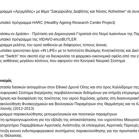
ραμμα «Αρχιμήδης» με θέμα “Σακχαρώδης Διαβήτης και Νόσος Alzheimer” σε συνε
ωπαϊκό πρόγραμμα HARC (Healthy Ageing Research Center Project)
άσκω εν Δράσει» - Πρόταση για Δημιουργικά Γηρατειά στο Νομό Ιωαννίνων της Πε
ωπαϊκό πρόγραμμα της VIDAVO ehcoBUTLER
γραμμα μελέτης του ορού ασθενών με διάφορους τύπους άνοιας
παϊκο ερευνητικο έργο «IN LIFE» με το Ινστιτούτο Βιώσιμης Κινητικότητας και Δ
να “Switch” που σκοπό είχε να διευκρινίσει τα φαρμακο-οικονομικά οφέλη από την
ες ασθένειες μεγάλου κόστους που αφορούν στο Κεντρικό Νευρικό Σύστημα
νισμός
τασία δασικών ανοιγμάτων στον Εθνικό Δρυνό Οίτης και στο όρος Καλλίδρομο της
οφοριακό Σύστημα διαχείρισης περιβαλλοντικών δεδομένων για στήριξη επιχειρημα
ήρηση και διασφάλιση της ποιότητας του νερού δημόσιας χρήσης στη διασυνοριακ
ακολούθηση Φυσικοχημικών και Βιολογικών Παραμέτρων στις Θερμάστρες και τα Α
αλλονής (2012-2013)
γραμμα παρακολούθησης μετεωρολογικών και ποιοτικών παραμέτρων
έτη-εμπειρογνωμοσύνη για την εξέλιξη της αποκατάστασης του υγροτόπου Μαυρού
τηρητήριο Παρεμβάσεων Αγροτικής Ανάπτυξης σε επιλεγμένες Αγροτικές Περιοχές
τυξη κοινού ενδοπεριφερειακού συστήματος παρακολούθησης για την προστασία τ
ης Θάλασσας