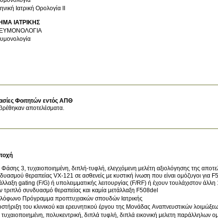
ηνική Ιατρική Ορολογία II
ΗΜΑ ΙΑΤΡΙΚΗΣ
ΕΥΜΟΝΟΛΟΓΙΑ
υμονολογία
ασίες Φοιτητών εντός ΑΠΘ
βρέθηκαν αποτελέσματα.
τοχή
 Φάσης 3, τυχαιοποιημένη, διπλή-τυφλή, ελεγχόμενη μελέτη αξιολόγησης της αποτε
δυασμού θεραπείας VX-121 σε ασθενείς με κυστική ίνωση που είναι ομόζυγοι για F50
άλλαξη gating (F/G) ή υπολειμματικής λειτουργίας (F/RF) ή έχουν τουλάχιστον άλλ
ν τριπλό συνδυασμό θεραπείας και καμία μετάλλαξη F508del
λόφωνο Πρόγραμμα προπτυχιακών σπουδών Ιατρικής
στήριξη του κλινικού και ερευνητικού έργου της Μονάδας Αναπνευστικών λοιμώξε
 τυχαιοποιημένη, πολυκεντρική, διπλά τυφλή, διπλά εικονική μελετη παράλληλων ομ