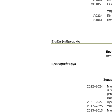
MD1053
Ελλ
ΤΜ
ΙΑ0334
ΠΝ
ΙΑ1041
Πνε
Επίβλεψη Εργασιών
Εργ
Δεν 
Ερευνητικά Έργα
Συμμε
2022–2024
Μια
συν
μετ
στο
2021–2027
Αγγ
2017–2025
Υπο
2013–2013
Μια