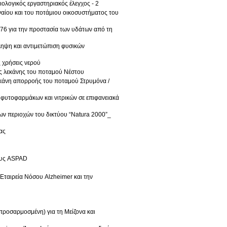
ολογικός εργαστηριακός έλεγχος - 2
ναίου και του ποτάμιου οικοσυστήματος του
76 για την προστασία των υδάτων από τη
ληψη και αντιμετώπιση φυσικών
 χρήσεις νερού
ς λεκάνης του ποταμού Νέστου
εκάνη απορροής του ποταμού Στρυμόνα /
φυτοφαρμάκων και νιτρικών σε επιφανειακά
ων περιοχών του δικτύου “Natura 2000”_
ας
ους ASPAD
Εταιρεία Νόσου Alzheimer και την
προσαρμοσμένη) για τη Μείζονα και