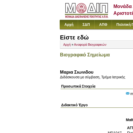
Μονάδα 
Αριστοτ
Αρχή
ΣΔΠ
ΑΠΘ
Πολιτική 
Είστε εδώ
Αρχή
»
Αναφορά Βιογραφικών
Βιογραφικό Σημείωμα
Μαρια Σιωνιδου
Διδάσκουσα με σύμβαση, Τμήμα Ιατρικής
Προσωπικά Στοιχεία
m
Διδακτικό Έργο
Μαθ
ΑΓ
MD1047
Πνε