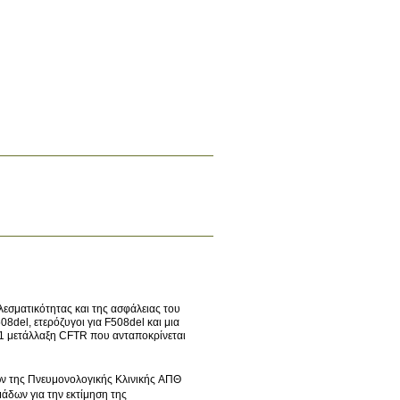
λεσματικότητας και της ασφάλειας του
8del, ετερόζυγοι για F508del και μια
η 1 μετάλλαξη CFTR που ανταποκρίνεται
ων της Πνευμονολογικής Κλινικής ΑΠΘ
άδων για την εκτίμηση της