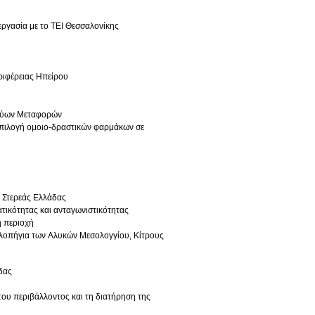
ργασία με το ΤΕΙ Θεσσαλονίκης
ριφέρειας Ηπείρου
ικτύων Μεταφορών
 επιλογή ομοιο-δραστικών φαρμάκων σε
 Στερεάς Ελλάδας
τικότητας και ανταγωνιστικότητας
ή περιοχή
λοπήγια των Αλυκών Μεσολογγίου, Κίτρους
δας
ου περιβάλλοντος και τη διατήρηση της