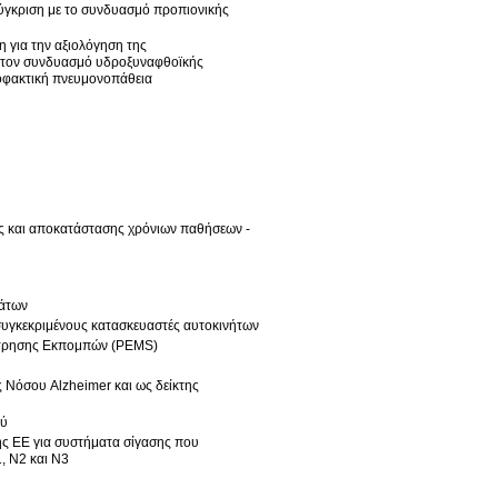
σύγκριση με το συνδυασμό προπιονικής
 για την αξιολόγηση της
ε τον συνδυασμό υδροξυναφθοϊκής
ποφακτική πνευμονοπάθεια
ς και αποκατάστασης χρόνιων παθήσεων -
μάτων
υγκεκριμένους κατασκευαστές αυτοκινήτων
έτρησης Εκπομπών (PEMS)
ού
ης ΕΕ για συστήματα σίγασης που
, N2 και N3