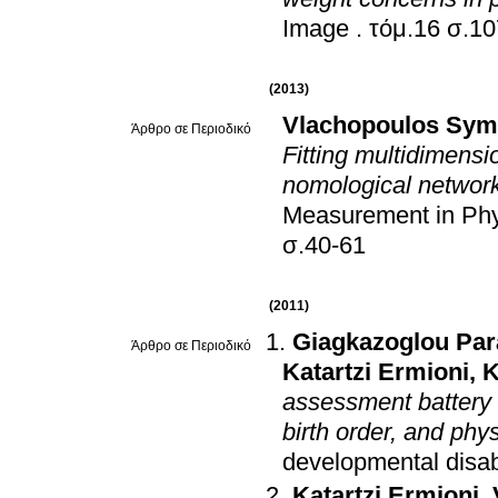
Image
.
τόμ.16 
(2013)
Vlachopoulos Sy
Άρθρο σε Περιοδικό
Fitting multidimensi
nomological network
Measurement in Phy
σ.40-61
(2011)
Giagkazoglou Par
Άρθρο σε Περιοδικό
Katartzi Ermioni
,
K
assessment battery 
birth order, and phy
developmental disabi
Katartzi Ermioni
,