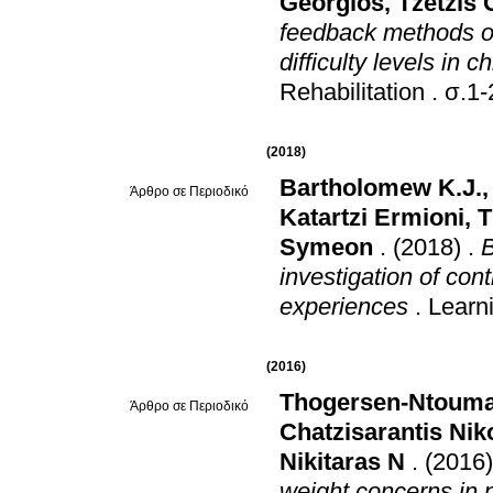
Georgios
,
Tzetzis 
feedback methods on 
difficulty levels in c
Rehabilitation
.
σ.1-
(2018)
Bartholomew K.J.
Άρθρο σε Περιοδικό
Katartzi Ermioni
,
T
Symeon
.
(2018)
.
B
investigation of con
experiences
.
Learni
(2016)
Thogersen-Ntouman
Άρθρο σε Περιοδικό
Chatzisarantis Nik
Nikitaras N
.
(2016)
weight concerns in p