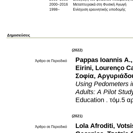
2000–2016
Μεταπτυχιακά στη Φυσική Αγωγή
1998–
Ενίσχυση ερευνητικής υποδομής
Δημοσιεύσεις
(2022)
Pappas Ioannis A.
Άρθρο σε Περιοδικό
Eirini
,
Lourenço Ca
Σοφία
,
Αργυριάδο
Using Pedometers in
Adults: A Pilot Stud
Education
.
(2021)
Lola Afroditi
,
Vots
Άρθρο σε Περιοδικό