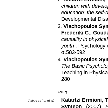
children with develo
education: the self
Developmental Disab
Vlachopoulos Sy
Frederiki C.
,
Gouda
causality in physic
youth
.
Psychology o
σ.583-592
Vlachopoulos Sy
The Basic Psycholog
Teaching in Physica
280
(2007)
Katartzi Ermioni
,
T
Άρθρο σε Περιοδικό
Symeon
.
(2007)
.
E