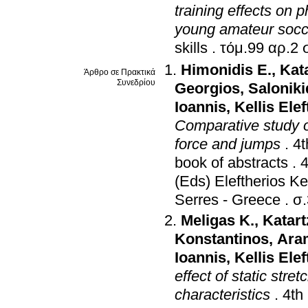
training effects on 
young amateur socc
skills
.
τ
Himonidis E.
,
Kat
Άρθρο σε Πρακτικά
Συνεδρίου
Georgios
,
Saloniki
Ioannis
,
Kellis Ele
Comparative study of
force and jumps
.
4t
book of abstracts
.
4
(Eds) Eleftherios Ke
Serres - Greece
.
σ.
Meligas K.
,
Katart
Konstantinos
,
Aram
Ioannis
,
Kellis Ele
effect of static stre
characteristics
.
4th