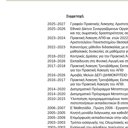
Συμμετοχή
2025–2027
Γραφείο Πρακτικής Άσκησης Αριστοτ
2025–2026
Εθνικό Δίκτυο Συνεργαζόμενων Οργαν
και της σωματικής δραστηριότητας σ
2023–2024
Πρακτική Άσκηση ΑΠΘ ακ. ετών 2022-
Αριστοτελείου Πανεπιστημίου Θεσσα
2022–2023
Καινοτόμες μέθοδοι διδασκαλίας με 
μαθησιακές δυσκολίες σε μαθήματα γε
2018–2022
Κεντρικές Δράσεις για την Πρακτική 
2018–2026
Εκπαίδευση στη Φυσική Αγωγή και σ
2017–2018
Πρακτική Άσκηση Τριτοβάθμιας Εκπαί
για την Πρακτική Άσκηση του ΑΠΘ
2016–2026
Αμοιβές Μελών ΔΕΠ (ΔΗΜΟΚΡΙΤΕΙΟ
2016–2017
Πρακτική Άσκηση Τριτοβάθμιας Εκπαί
για την Πρακτική Άσκηση του ΑΠΘ.
2014–2020
Διατμηματικό Πρόγραμμα Μεταπτυχια
2014–2020
Διατμηματικό Πρόγραμμα Μεταπτυχια
2010–2015
Υλοποίηση προγραμματισμένων πιστο
πιστοποιήσεων εκπαιδευτικών Β επι
2006–2007
Ε΄Μαθητιάδα , Πρώτη 2006 - Εργαστη
2005–2005
Κινητή μονάδα διάγνωσης και καθοδή
2005–2009
Επιμόρφωση εκπαιδευτικών στην αξιο
2003–2003
Τρόποι εισαγωγής της Ολυμπιακής κα
2003–2003
Εισαγωγή του φίλαθλου πνεύματος κα