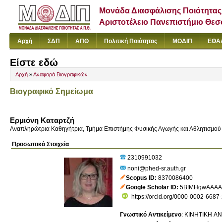
Μονάδα Διασφάλισης Ποιότητας
Αριστοτέλειο Πανεπιστήμιο Θε
Αρχή
ΣΔΠ
ΑΠΘ
Πολιτική Ποιότητας
ΜΟΔΙΠ
ΕΘΑ
Είστε εδώ
Αρχή
»
Αναφορά Βιογραφικών
Βιογραφικό Σημείωμα
Ερμιόνη Καταρτζή
Αναπληρώτρια Καθηγήτρια, Τμήμα Επιστήμης Φυσικής Αγωγής και Αθλητισμού μ
Προσωπικά Στοιχεία
2310991032
noni@phed-sr.auth.gr
Scopus ID
8370086400
Google Scholar ID
5BfMHgwAAAA
https://orcid.org/0000-0002-6687
Γνωστικό Αντικείμενο
:
ΚΙΝΗΤΙΚΗ Α