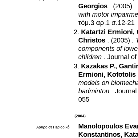
Georgios
.
(2005)
.
with motor impairme
τόμ.3 αρ.1 σ.12-21
Katartzi Ermioni
,
Christos
.
(2005)
.
components of lower 
children
.
Journal o
Kazakas P.
,
Ganti
Ermioni
,
Kofotolis
models on biomechani
badminton
.
Journa
055
(2004)
Manolopoulos Eva
Άρθρο σε Περιοδικό
Konstantinos
,
Kata