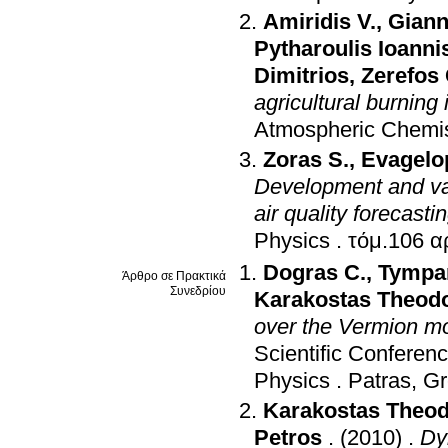
Amiridis V.
,
Giann
Pytharoulis Ioanni
Dimitrios
,
Zerefos 
agricultural burnin
Atmospheric Chemis
Zoras S.
,
Evagelo
Development and val
air quality forecast
Physics
.
Dogras C.
,
Tympan
Άρθρο σε Πρακτικά
Συνεδρίου
Karakostas Theod
over the Vermion m
Scientific Conferen
Physics
.
Patras, G
Karakostas Theo
Petros
.
(2010)
.
Dy