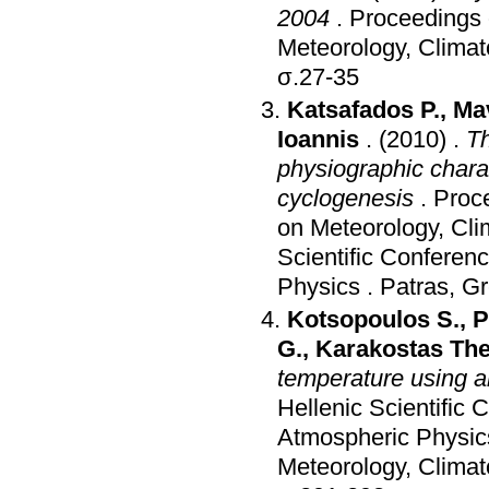
2004
.
Proceedings o
Meteorology, Clima
σ.27-35
Katsafados P.
,
Ma
Ioannis
.
(2010)
.
Th
physiographic chara
cyclogenesis
.
Proce
on Meteorology, Cl
Scientific Conferen
Physics
.
Patras, G
Kotsopoulos S.
,
P
G.
,
Karakostas Th
temperature using ar
Hellenic Scientific
Atmospheric Physic
Meteorology, Clima