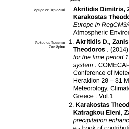
Akritidis Dimitris
,
Άρθρο σε Περιοδικό
Karakostas Theod
Europe in RegCM3/C
Atmospheric Envir
Akritidis D.
,
Zani
Άρθρο σε Πρακτικά
Συνεδρίου
Theodoros
.
(2014)
for the time perio
system
.
COMECAP e-
Conference of Meteo
Heraklion 28 – 31 
Meteorology, Climat
Greece
.
Vol.1
Karakostas Theo
Katragkou Eleni
,
Z
precipitation enha
e - book of contribu