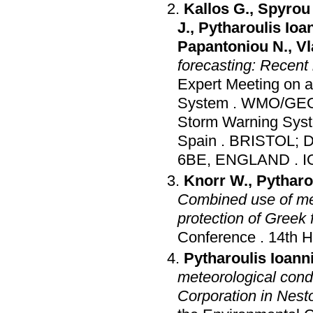
Kallos G.
,
Spyrou
J.
,
Pytharoulis Ioa
Papantoniou N.
,
Vl
forecasting: Recent
Expert Meeting on a
System
.
WMO/GEO E
Storm Warning Sys
Spain
.
BRISTOL; 
6BE, ENGLAND
.
I
Knorr W.
,
Pytharo
Combined use of mete
protection of Greek 
Conference
.
14th H
Pytharoulis Ioann
meteorological cond
Corporation in Nest