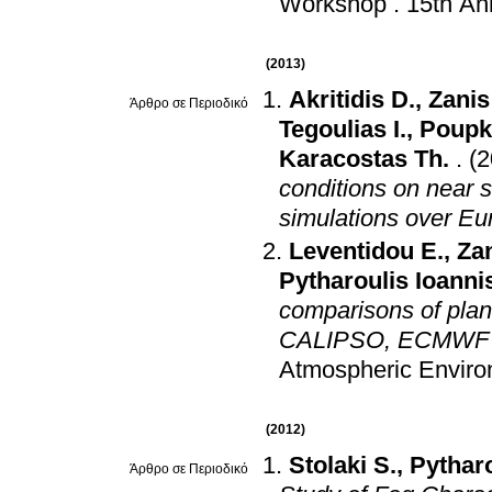
Workshop
.
15th An
(2013)
Akritidis D.
,
Zani
Άρθρο σε Περιοδικό
Tegoulias I.
,
Poupk
Karacostas Th.
.
(2
conditions on near s
simulations over Eu
Leventidou E.
,
Za
Pytharoulis Ioanni
comparisons of plane
CALIPSO, ECMWF an
Atmospheric Envir
(2012)
Stolaki S.
,
Pytharo
Άρθρο σε Περιοδικό