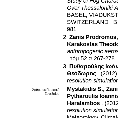
Study of Fog Chara
Over Thessaloniki A
BASEL; VIADUKSTR
SWITZERLAND
.
B
981
Zanis Prodromos
Karakostas Theod
anthropogenic aero
.
τόμ.52 σ.267-278
Πυθαρούλης Ιωά
Θεόδωρος
.
(2012)
resolution simulatio
Mystakidis S.
,
Zan
Άρθρο σε Πρακτικά
Συνεδρίου
Pytharoulis Ioanni
Haralambos
.
(201
resolution simulati
Meteorology, Clima