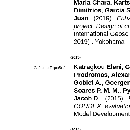
Maria-Chara
,
Karts
Dimitrios
,
Garcia S
Juan
.
(2019)
.
Enha
project: Design of c
International Geo
2019)
.
Yokohama -
(2015)
Katragkou Eleni
,
G
Άρθρο σε Περιοδικό
Prodromos
,
Alexan
Gobiet A.
,
Goergen
Soares P. M. M.
,
Py
Jacob D.
.
(2015)
.
CORDEX: evaluation
Model Development
(2014)