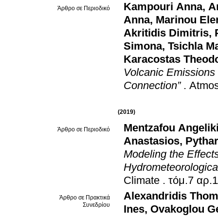
Kampouri Anna
,
A
Άρθρο σε Περιοδικό
Anna
,
Marinou Ele
Akritidis Dimitris
,
Simona
,
Tsichla M
Karacostas Theod
Volcanic Emissions 
Connection”
.
Atmos
(2019)
Mentzafou Angelik
Άρθρο σε Περιοδικό
Anastasios
,
Pythar
Modeling the Effect
Hydrometeorological
Climate
.
Alexandridis Tho
Άρθρο σε Πρακτικά
Συνεδρίου
Ines
,
Ovakoglou G