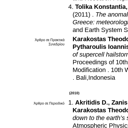
Tolika Konstantia
(2011)
.
The anomal
Greece: meteorologi
and Earth System S
Karakostas Theod
Άρθρο σε Πρακτικά
Συνεδρίου
Pytharoulis Ioanni
of supercell hailst
Proceedings of 10t
Modification
.
10th 
.
Bali,Indonesia
(2010)
Akritidis D.
,
Zani
Άρθρο σε Περιοδικό
Karakostas Theod
down to the earth’s 
Atmospheric Physic