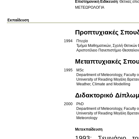
Επιστημονική Ειδίκευση
:
Θετικές επ
ΜΕΤΕΩΡΟΛΟΓΙΑ
Εκπαίδευση
Προπτυχιακές Σπου
1994
Πτυχία
Τμήμα Μαθηματικών, Σχολή Θετικών
Αριστοτέλειο Πανεπιστήμιο Θεσσαλο
Μεταπτυχιακές Σπο
1995
MSc
Department of Meteorology, Faculty o
University of Reading
Μεγάλη Βρεταν
Weather, Climate and Modelling
Διδακτορικό Δίπλω
2000
PhD
Department of Meteorology, Faculty o
University of Reading
Μεγάλη Βρεταν
Meteorology
Μετεκπαίδευση
1993: Σεμινάριο το