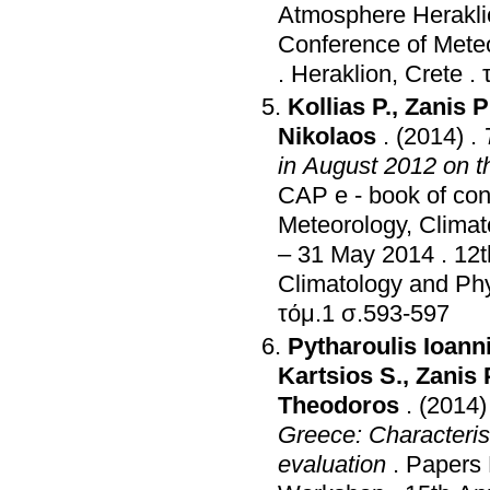
Atmosphere Herakli
Conference of Meteo
.
Heraklion, Crete
.
Kollias P.
,
Zanis 
Nikolaos
.
(2014)
.
in August 2012 on the
CAP e - book of cont
Meteorology, Climat
– 31 May 2014
.
12t
Climatology and Ph
τόμ.1 σ.593-597
Pytharoulis Ioann
Kartsios S.
,
Zanis
Theodoros
.
(2014)
Greece: Characteristics of simulated convective a
evaluation
.
Papers 