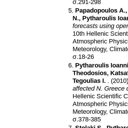
σ.291-298
Papadopoulos A.
N.
,
Pytharoulis Ioa
forecasts using oper
10th Hellenic Scien
Atmospheric Physic
Meteorology, Clima
σ.18-26
Pytharoulis Ioann
Theodosios
,
Katsa
Tegoulias I.
.
(2010
affected N. Greece 
Hellenic Scientific
Atmospheric Physic
Meteorology, Clima
σ.378-385
Stolaki S.
,
Pytharo