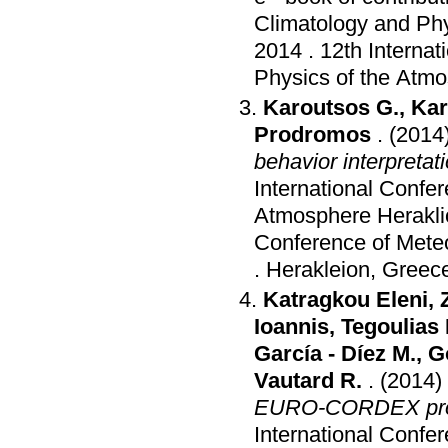
Climatology and Ph
2014
.
12th Internat
Physics of the Atm
Karoutsos G.
,
Kar
Prodromos
.
(2014
behavior interpretat
International Confe
Atmosphere Herakli
Conference of Meteo
.
Herakleion, Greec
Katragkou Eleni
,
Ioannis
,
Tegoulias I
García - Díez M.
,
G
Vautard R.
.
(2014)
EURO-CORDEX pro
International Confe