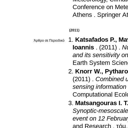
Conference on Mete
Athens
.
Springer A
(2011)
Katsafados P.
,
Ma
Άρθρο σε Περιοδικό
Ioannis
.
(2011)
.
Nu
and its sensitivity 
Earth System Scien
Knorr W.
,
Pytharo
(2011)
.
Combined us
sensing information f
Computational Ecol
Matsangouras I. T
Synoptic-mesoscale 
event on 12 Februar
and Research
.
τόμ