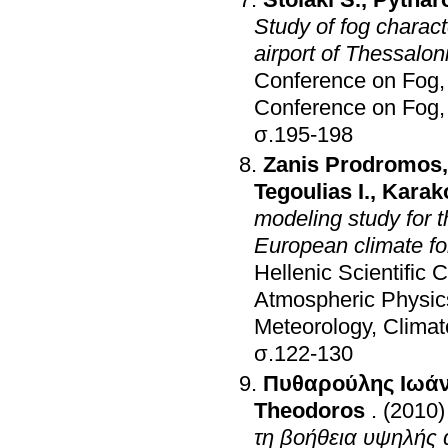
Study of fog charac
airport of Thessalon
Conference on Fog,
Conference on Fog,
σ.195-198
Zanis Prodromos
Tegoulias I.
,
Karak
modeling study for t
European climate fo
Hellenic Scientific
Atmospheric Physic
Meteorology, Clima
σ.122-130
Πυθαρούλης Ιωά
Theodoros
.
(2010)
τη βοήθεια υψηλής