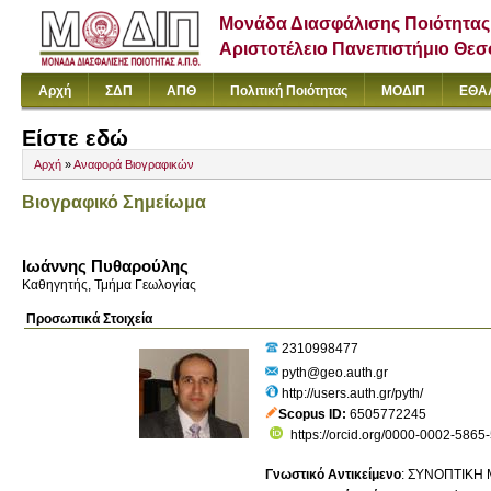
Μονάδα Διασφάλισης Ποιότητας
Αριστοτέλειο Πανεπιστήμιο Θε
Αρχή
ΣΔΠ
ΑΠΘ
Πολιτική Ποιότητας
ΜΟΔΙΠ
ΕΘΑ
Είστε εδώ
Αρχή
»
Αναφορά Βιογραφικών
Βιογραφικό Σημείωμα
Ιωάννης Πυθαρούλης
Καθηγητής, Τμήμα Γεωλογίας
Προσωπικά Στοιχεία
2310998477
pyth@geo.auth.gr
http://users.auth.gr/pyth/
Scopus ID
6505772245
https://orcid.org/0000-0002-5865
Γνωστικό Αντικείμενο
:
ΣΥΝΟΠΤΙΚΗ 