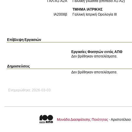
ΓΑΛ-A1-A2Α
Γαλλική γλώσσα (επίπεδο Α1-Α2)
ΤΜΗΜΑ ΙΑΤΡΙΚΗΣ
ΙΑ2008β
Γαλλική Ιατρική Ορολογία III
Επίβλεψη Εργασιών
Εργασίες Φοιτητών εντός ΑΠΘ
Δεν βρέθηκαν αποτελέσματα.
Δημοσιεύσεις
Δεν βρέθηκαν αποτελέσματα.
Ενημερώθηκε: 2026-03-03
Μονάδα Διασφάλισης Ποιότητας
- Αριστοτέλει