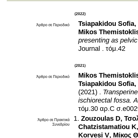
(2022)
Tsiapakidou Sofia
,
Άρθρο σε Περιοδικό
Mikos Themistokli
presenting as pelvic
Journal
.
τόμ.42
(2021)
Mikos Themistokli
Άρθρο σε Περιοδικό
Tsiapakidou Sofia
,
(2021)
.
Transperine
ischiorectal fossa. 
τόμ.30 αρ.C σ.e
Zouzoulas D
,
Τσο
Άρθρο σε Πρακτικά
Συνεδρίου
Chatzistamatiou K
Korvesi V
,
Μίκος Θ