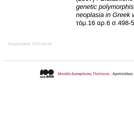
genetic polymorphism
neoplasia in Greek
τόμ.16 αρ.6 σ.4
Ενημερώθηκε: 2025-06-29
Μονάδα Διασφάλισης Ποιότητας
- Αριστοτέλει