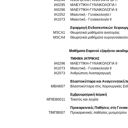
ΙΑ0295
ΜΑΙΕΥΤΙΚΗ-ΓΥΝΑΙΚΟΛΟΓΙΑ Ι
ΙΑ0296
ΜΑΙΕΥΤΙΚΗ-ΓΥΝΑΙΚΟΛΟΓΙΑ ΙΙ
ΙΑ1052
Μαιευτική - Γυναικολογία I
ΙΑ1073
Μαιευτική - Γυναικολογία II
Εφαρμογή Ενδοσκοπικών Χειρουργι
MSCA1
Θεωρητικά μαθήματα ανατομίας
MSCA4
Θεωρητικά μαθήματα ουρογυναικολο
Μαθήματα Εαρινού εξαμήνου ακαδημ
ΤΜΗΜΑ ΙΑΤΡΙΚΗΣ
ΙΑ0296
ΜΑΙΕΥΤΙΚΗ-ΓΥΝΑΙΚΟΛΟΓΙΑ ΙΙ
ΙΑ1073
Μαιευτική - Γυναικολογία II
ΙΑ2073
Ανθρώπινη Αναπαραγωγή
Βλαστοκύτταρα και Αναγεννητική Ια
ΜΒΑΙ007
Βλαστοκύτταρα στις Χειρουργικές Ειδ
Εμβρυομητρική Ιατρική
ΜΠΙΕΒ0011
Τοκετός και λοχεία
Προκαρκινικές Παθήσεις στη Γυναι
ΤΙΜΠΒ007
Προκαρκινικές παθήσεις μυομητρίου