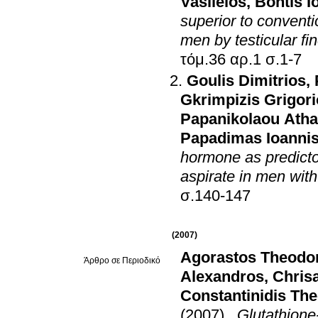
Vasileios
,
Bontis I
superior to conventi
men by testicular fi
τόμ.36 αρ.1 σ.1-7
Goulis Dimitrios
,
Gkrimpizis Grigor
Papanikolaou Atha
Papadimas Ioanni
hormone as predictor
aspirate in men wit
σ.140-147
(2007)
Agorastos Theodo
Άρθρο σε Περιοδικό
Alexandros
,
Chrisa
Constantinidis Th
(2007)
.
Glutathion