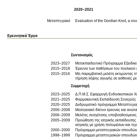
2020–2021
Μεταπτυχιακό
Evaluation of the Gordian Knot, a nov
Ερευνητικά Έργα
Συντονισμός
2023–2027
Μετεκπαιδευτικό Πρόγραμμα Εξειδίκ
2015–2018
Έρευνα των παθήσεων του πυελικού ε
2015–2016
Μη παρεμβατική μελέτη εκτιμώντας τ
τήρηση λήψης αγωγής σε ασθενείς με
Συμμετοχή
2023–2025
Δ.Π.Μ.Σ. Εφαρμογή Ενδοσκοπικών Χε
2021–2025
Φαρμακευτική Εκπαίδευση Συνεχού
2020–2025
Διιδρυματικό πρόγραμμα Μεταπτυχια
2006–2008
Μεσογειακό δίκτυο έρευνας και ανώτατ
2006–2009
Μελέτες συσχέτισης υποβοηθούμενες 
2005–2009
Προώθηση της ιατρικής εκπαίδευσης 
ιατρικής με χρήση πολυμέσων και τεχ
2000–2000
Πρόγραμμα μεταπτυχιακών σπουδών 
1998–1999
Πρόγραμμα μεταπτυχιακών σπουδών