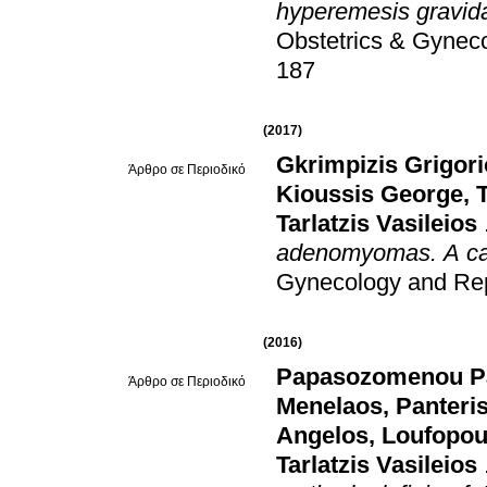
hyperemesis gravid
Obstetrics & Gynec
187
(2017)
Gkrimpizis Grigor
Άρθρο σε Περιοδικό
Kioussis George
,
Tarlatzis Vasileios
adenomyomas. A ca
Gynecology and Rep
(2016)
Papasozomenou P
Άρθρο σε Περιοδικό
Menelaos
,
Panteris
Angelos
,
Loufopoul
Tarlatzis Vasileios