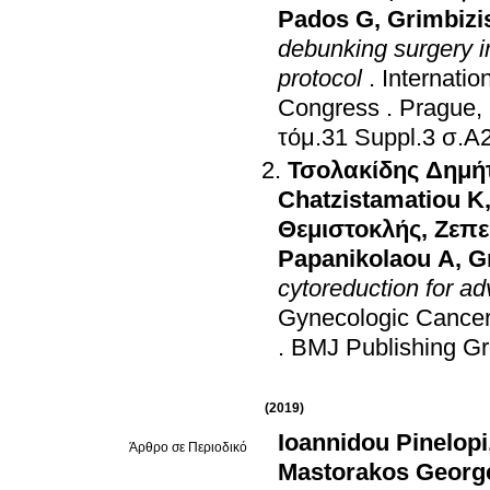
Pados G
,
Grimbizi
debunking surgery i
protocol
.
Internatio
Congress
.
Prague,
τόμ.31 Suppl.
Τσολακίδης Δημή
Chatzistamatiou K
Θεμιστοκλής
,
Ζεπε
Papanikolaou A
,
G
cytoreduction for a
Gynecologic Cance
.
BMJ Publishing Gr
(2019)
Ioannidou Pinelopi
Άρθρο σε Περιοδικό
Mastorakos Georg