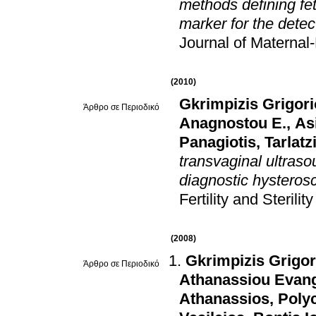
methods defining fe
marker for the detec
Journal of Maternal
(2010)
Gkrimpizis Grigor
Άρθρο σε Περιοδικό
Anagnostou E.
,
As
Panagiotis
,
Tarlatz
transvaginal ultraso
diagnostic hysterosc
Fertility and Sterility
(2008)
Gkrimpizis Grigor
Άρθρο σε Περιοδικό
Athanassiou Evang
Athanassios
,
Poly