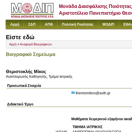
Μονάδα Διασφάλισης Ποιότητας
Αριστοτέλειο Πανεπιστήμιο Θε
Αρχή
ΣΔΠ
ΑΠΘ
Πολιτική Ποιότητας
ΜΟΔΙΠ
ΕΘΑ
Είστε εδώ
Αρχή
»
Αναφορά Βιογραφικών
Βιογραφικό Σημείωμα
Θεμιστοκλής Μίκος
Αναπληρωτής Καθηγητής, Τμήμα Ιατρικής
Προσωπικά Στοιχεία
themismikos@auth.gr
Διδακτικό Έργο
Μαθήματα Χειμερινού εξαμήνου ακαδ
ΤΜΗΜΑ ΙΑΤΡΙΚΗΣ
ΙΑ0246
ΑΝΘΡΩΠΙΝΗ ΑΝΑΠΑΡΑΓΩΓΗ