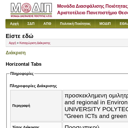
Μονάδα Διασφάλισης Ποιότητας
Αριστοτέλειο Πανεπιστήμιο Θε
Αρχή
ΣΔΠ
ΑΠΘ
Πολιτική Ποιότητας
ΜΟΔΙΠ
ΕΘΑ
Είστε εδώ
Αρχή
»
Καταχώριση Διάκρισης
Διάκριση
Horizontal Tabs
Πληροφορίες
Πληροφορίες Διάκρισης
προσκεκλημενη ομιλητ
and regional in Enviro
Περιγραφή
UNIVERSITY POLYTECH
"Green ICTs and green r
Προσωπικού
Τύπος Διάκρισης