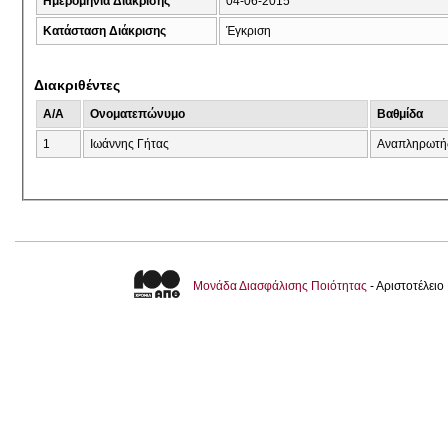
Ημερομηνία Διάκρισης
04-06-2015
Κατάσταση Διάκρισης
Έγκριση
Διακριθέντες
A/A
Ονοματεπώνυμο
Βαθμίδα
1
Ιωάννης Γήτας
Αναπληρωτή
Μονάδα Διασφάλισης Ποιότητας
- Αριστοτέλει