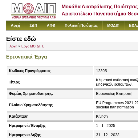
Μονάδα Διασφάλισης Ποιότητας
Αριστοτέλειο Πανεπιστήμιο Θε
Αρχή
ΣΔΠ
ΑΠΘ
Πολιτική Ποιότητας
ΜΟΔΙΠ
ΕΘΑ
Είστε εδώ
Αρχή
»
Έργο ΜΟ.ΔΙ.Π.
Ερευνητικά Έργα
Κωδικός Προγράμματος
12305
Κλιματικά ανθεκτική αναζ
Τίτλος
μηδενικών εκπομπών.
Φορέας Χρηματοδότησης:
Ευρωπαϊκή Επιτροπή
EU Programmes 2021-2027
Πλαίσιο Χρηματοδότησης
societal transformation
Κατάσταση
Κίνηση
Ημερομηνία Έναρξης
1 - 1 - 2025
Ημερομηνία Λήξης
31 - 12 - 2028