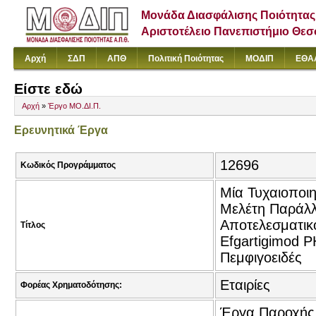
Μονάδα Διασφάλισης Ποιότητας
Αριστοτέλειο Πανεπιστήμιο Θε
Αρχή
ΣΔΠ
ΑΠΘ
Πολιτική Ποιότητας
ΜΟΔΙΠ
ΕΘΑ
Είστε εδώ
Αρχή
»
Έργο ΜΟ.ΔΙ.Π.
Ερευνητικά Έργα
12696
Κωδικός Προγράμματος
Μία Τυχαιοποι
Μελέτη Παράλλ
Αποτελεσματικ
Τίτλος
Efgartigimod 
Πεμφιγοειδές
Εταιρίες
Φορέας Χρηματοδότησης:
Έργα Παροχής