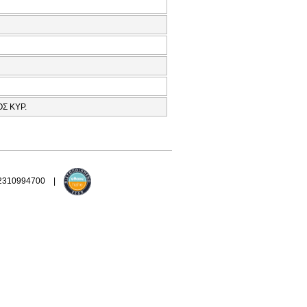
Σ ΚΥΡ.
 2310994700 |