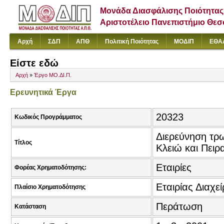
Μονάδα Διασφάλισης Ποιότητας
Αριστοτέλειο Πανεπιστήμιο Θε
Αρχή
ΣΔΠ
ΑΠΘ
Πολιτική Ποιότητας
ΜΟΔΙΠ
ΕΘΑ
Είστε εδώ
Αρχή
»
Έργο ΜΟ.ΔΙ.Π.
Ερευνητικά Έργα
20323
Κωδικός Προγράμματος
Διερεύνηση τρ
Τίτλος
Κλειώ και Πειρ
Εταιρίες
Φορέας Χρηματοδότησης:
Εταιρίας Διαχε
Πλαίσιο Χρηματοδότησης
Περάτωση
Κατάσταση