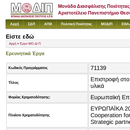
Μονάδα Διασφάλισης Ποιότητας
Αριστοτέλειο Πανεπιστήμιο Θε
Αρχή
ΣΔΠ
ΑΠΘ
Πολιτική Ποιότητας
ΜΟΔΙΠ
ΕΘΑ
Είστε εδώ
Αρχή
»
Έργο ΜΟ.ΔΙ.Π.
Ερευνητικά Έργα
71139
Κωδικός Προγράμματος
Επιστροφή στο
Τίτλος
υλικά
Ευρωπαϊκή Επ
Φορέας Χρηματοδότησης:
ΕΥΡΩΠΑΪΚΑ 201
Cooperation fo
Πλαίσιο Χρηματοδότησης
Strategic partne