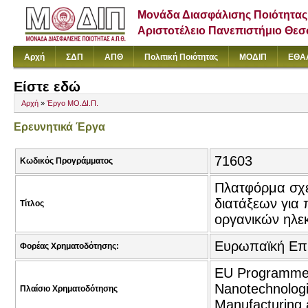
Μονάδα Διασφάλισης Ποιότητας
Αριστοτέλειο Πανεπιστήμιο Θε
Αρχή
ΣΔΠ
ΑΠΘ
Πολιτική Ποιότητας
ΜΟΔΙΠ
ΕΘΑ
Είστε εδώ
Αρχή
»
Έργο ΜΟ.ΔΙ.Π.
Ερευνητικά Έργα
71603
Κωδικός Προγράμματος
Πλατφόρμα σχε
διατάξεων για 
Τίτλος
οργανικών ηλε
Ευρωπαϊκή Επ
Φορέας Χρηματοδότησης:
EU Programmes 
Nanotechnologi
Πλαίσιο Χρηματοδότησης
Manufacturing 